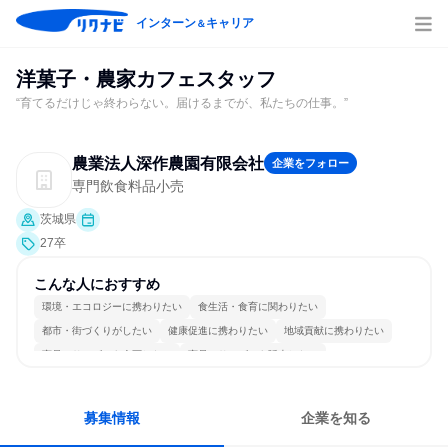
インターン
キャリア
＆
洋菓子・農家カフェスタッフ
“育てるだけじゃ終わらない。届けるまでが、私たちの仕事。”
農業法人深作農園有限会社
企業をフォロー
専門飲食料品小売
茨城県
27卒
こんな人におすすめ
環境・エコロジーに携わりたい
食生活・食育に関わりたい
都市・街づくりがしたい
健康促進に携わりたい
地域貢献に携わりたい
商品・サービスを企画したい
商品・サービスを販売したい
商品・サービスを製作したい
チームワークを重視
人とたくさん会話する
募集情報
企業を知る