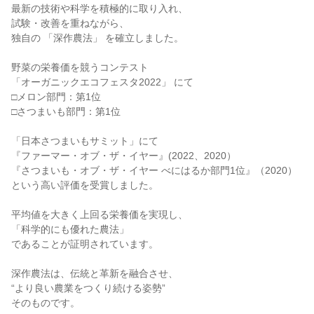
最新の技術や科学を積極的に取り入れ、
試験・改善を重ねながら、
独自の 「深作農法」 を確立しました。
野菜の栄養価を競うコンテスト
「オーガニックエコフェスタ2022」 にて
□メロン部門：第1位
□さつまいも部門：第1位
「日本さつまいもサミット」にて
『ファーマー・オブ・ザ・イヤー』(2022、2020）
『さつまいも・オブ・ザ・イヤー べにはるか部門1位』（2020）
という高い評価を受賞しました。
平均値を大きく上回る栄養価を実現し、
「科学的にも優れた農法」
であることが証明されています。
深作農法は、伝統と革新を融合させ、
“より良い農業をつくり続ける姿勢”
そのものです。