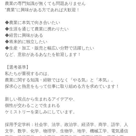
農業の専門知識が無くても問題ありません
”農業”に興味がある方であれば大歓迎！
◆農業に本気で向き合いたい
◆生涯を通じて農業に携わりたい
◆経営に興味がある
◆将来的に独立したい
◆生産・加工・販売と幅広い分野で活躍したい
など、意欲があるあなたを歓迎します！
【選考基準】
私たちが重視するのは、
農業に関する知識・経験ではなく『やる気』と『本気』。
探求心と熱意をもって仕事に取り組める方を求めています！
新しい視点から生まれるアイデアや、
個性が交わることで生まれる
ケミストリーを楽しみにしています。
採用予定学科：社会学、法学、政治学、経済学、商学、語学、人
文学、数学、化学、物理学、生物学、地学、機械工学、電気通信