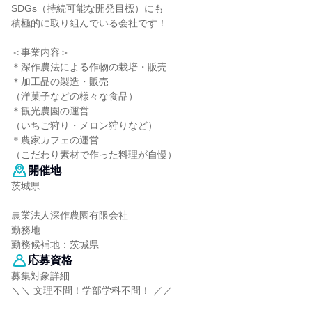
SDGs（持続可能な開発目標）にも
積極的に取り組んでいる会社です！
＜事業内容＞
＊深作農法による作物の栽培・販売
＊加工品の製造・販売
（洋菓子などの様々な食品）
＊観光農園の運営
（いちご狩り・メロン狩りなど）
＊農家カフェの運営
（こだわり素材で作った料理が自慢）
開催地
茨城県
農業法人深作農園有限会社
勤務地
勤務候補地：茨城県
応募資格
募集対象詳細
＼＼ 文理不問！学部学科不問！ ／／