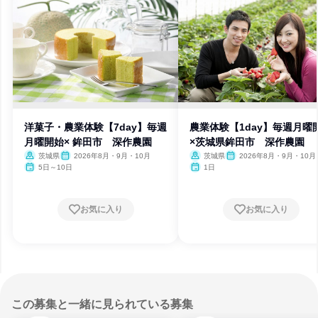
洋菓子・農業体験【7day】毎週
農業体験【1day】毎週月曜
月曜開始× 鉾田市 深作農園
×茨城県鉾田市 深作農園
茨城県
2026年8月・9月・10月
茨城県
2026年8月・9月・10月
5日～10日
1日
お気に入り
お気に入り
この募集と一緒に見られている募集