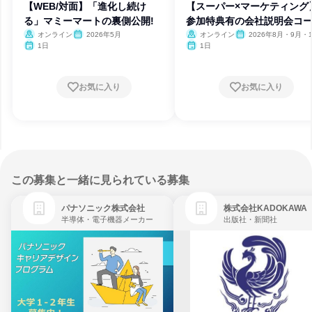
【WEB/対面】「進化し続け
【スーパー×マーケティング
る」マミーマートの裏側公開!
参加特典有の会社説明会コ
オンライン
2026年5月
オンライン
2026年8月・9月・1
月・11月・12月
1日
1日
お気に入り
お気に入り
この募集と一緒に見られている募集
パナソニック株式会社
株式会社KADOKAWA
半導体・電子機器メーカー
出版社・新聞社