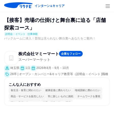
インターン
キャリア
＆
【接客】売場の仕掛けと舞台裏に迫る「店舗
探索コース」
説明会・イベント
仕事体験
バックルームに潜入！普段は見られない舞台裏へあなたをご案内！
株式会社マミーマート
企業をフォロー
スーパーマーケット
埼玉県
1日
2026年8月・9月・10月
28卒 | オープン・カンパニー&キャリア教育等（説明会・イベント [職種
研究、職場見学会、業界研究]、仕事体験）
こんな人におすすめ
食生活・食育に関わりたい
健康促進に携わりたい
地域貢献に携わりたい
商品・サービスを販売したい
常に新しいものに挑戦
チームワークを重視
明確な目標を追いかける
若手が裁量を持てる環境