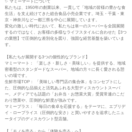
✨ マミーマートについて
私たちは、1950年の創業以来、一貫して「地域の皆様の豊かな食
生活」を支え続けてきた総合食品小売企業です。埼玉・千葉・東
京・神奈川など一都三県を中心に展開しています。
変化の激しい時代において、私たちは単一のスーパーを全国展開
するのではなく、お客様の多様なライフスタイルに合わせた【3つ
の業態】で圧倒的な差別化を図り、強固な経営基盤を築いていま
す。
【私たちが展開する3つの個性的なブランド】
マミーマート： 「楽しさ・新しさ・美味しい」を提供する、地域
密着型のスタンダードなスーパー。地域の方々に長く愛される憩
いの場です。
生鮮市場TOP： 「美味しい専門店の集合体」をコンセプトにし
た、圧倒的な品揃えと活気あふれる大型ディスカウントスーパ
ー。メディアでも話題の「お弁当・お惣菜大賞」受賞常連のこだ
わり惣菜や、圧倒的な鮮度が強みです。
マミープラス： 「毎日の食卓を応援する」をテーマに、エブリデ
イ・ロープライス（圧倒的な安さ）と買いやすさを追求したニュ
ータイプのディスカウント型店舗。
【「モノを売る」から「体験を売る」へ】