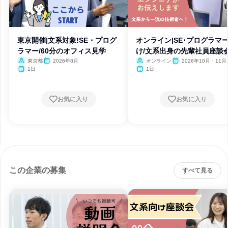
東京開催|文系対象!SE・プログ
オンライン|SE･プログラマ
ラマー/60分のオフィス見学
け/文系出身の先輩社員座談
東京都
2026年8月
オンライン
2026年10月・11月
月
1日
1日
お気に入り
お気に入り
この企業の募集
すべて見る