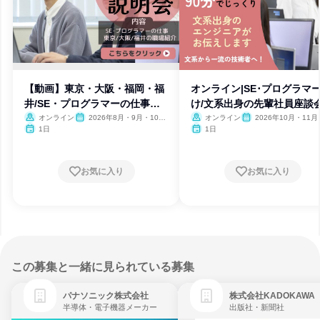
【動画】東京・大阪・福岡・福
オンライン|SE･プログラマ
井/SE・プログラマーの仕事紹
け/文系出身の先輩社員座談
介
オンライン
2026年8月・9月・10
オンライン
2026年10月・11月
月・11月・12月、2027年1
月
1日
1日
月・2月
お気に入り
お気に入り
この募集と一緒に見られている募集
パナソニック株式会社
株式会社KADOKAWA
半導体・電子機器メーカー
出版社・新聞社