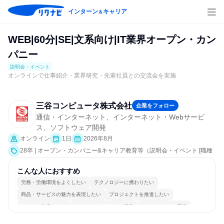
インターン
キャリア
＆
WEB|60分|SE|文系向け|IT業界オープン・カン
パニー
説明会・イベント
オンラインで仕事紹介・業界研究・先輩社員との交流会を実施
三谷コンピュータ株式会社
企業をフォロー
通信・インターネット、インターネット・Webサービ
ス、ソフトウェア開発
オンライン
1日
2026年8月
28卒 | オープン・カンパニー&キャリア教育等（説明会・イベント [職種
研究、職場見学会、社員交流会、会社説明会、業界研究]）
こんな人におすすめ
労務・労働環境をよくしたい
テクノロジーに携わりたい
商品・サービスの魅力を表現したい
プロジェクトを推進したい
チームを統率したい
コミュニケーションが活発
チームワークを重視
長く同じ会社に居続けられる
一つの専門分野を極める
人とたくさん会話する