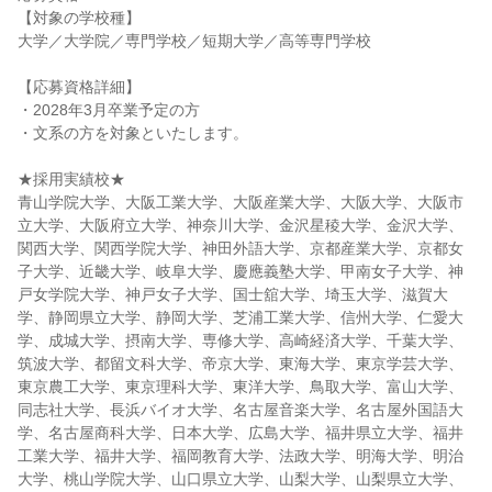
【対象の学校種】
大学／大学院／専門学校／短期大学／高等専門学校
【応募資格詳細】
・2028年3月卒業予定の方
・文系の方を対象といたします。
★採用実績校★
青山学院大学、大阪工業大学、大阪産業大学、大阪大学、大阪市
立大学、大阪府立大学、神奈川大学、金沢星稜大学、金沢大学、
関西大学、関西学院大学、神田外語大学、京都産業大学、京都女
子大学、近畿大学、岐阜大学、慶應義塾大学、甲南女子大学、神
戸女学院大学、神戸女子大学、国士舘大学、埼玉大学、滋賀大
学、静岡県立大学、静岡大学、芝浦工業大学、信州大学、仁愛大
学、成城大学、摂南大学、専修大学、高崎経済大学、千葉大学、
筑波大学、都留文科大学、帝京大学、東海大学、東京学芸大学、
東京農工大学、東京理科大学、東洋大学、鳥取大学、富山大学、
同志社大学、長浜バイオ大学、名古屋音楽大学、名古屋外国語大
学、名古屋商科大学、日本大学、広島大学、福井県立大学、福井
工業大学、福井大学、福岡教育大学、法政大学、明海大学、明治
大学、桃山学院大学、山口県立大学、山梨大学、山梨県立大学、