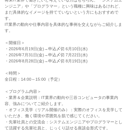
将来IT業界で働きたいと考えている方はもちろん、「システムエ
ンジニア」や「プログラマー」という職種に興味はあるけれど、
まだ具体的なイメージを持てていないという方にもおすすめで
す。
IT業界の動向や仕事内容を具体的な事例を交えながらご紹介しま
す。
＜開催日＞
・2026年6月19日(金)→申込〆切 6月10日(水)
・2026年7月31日(金)→申込〆切 7月22日(水)
・2026年8月28日(金)→申込〆切 8月19日(水)
＜時間＞
全日程：14:00～15:00（予定）
＜プログラム内容＞
・業界＆企業説明：IT業界の動向や三谷コンピュータの事業内
容、強みについてご紹介します。
・オフィス見学（リアル開催のみ）：実際のオフィスを見学して
いただき、働く環境や雰囲気を肌で感じてください。
・先輩社員との交流会：システムエンジニアやプログラマーとし
て活躍する先輩社員と、じっくり話せる座談会形式です。