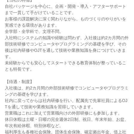
【当社の特徴】
自社パッケージを中心に、企画・開発・導入・アフターサポート
まで一貫して手がけていることです。
お客様の課題解決に深く関わりながら、ものづくりのやりがいを
実感できる環境があります。
全学部・全学科で、文理不問。
入社時にシステムの知識や経験は問わず、入社後は約2カ月間の外
部技術研修でコンピュータやプログラミングの基礎を学び、その
後は社内研修やOJTを通して技術や業務知識を身につけていきま
す。
未経験からでも安心してスタートできる教育体制が整っているこ
とも特長です。
【待遇・制度】
入社後は、約2カ月間の外部技術研修でコンピュータやプログラミ
ングの基礎を学びます。
社内に戻ってからは社内研修を行い、配属先で先輩社員によるOJ
Tを通して技術や業務知識を習得していきます。
営業職はこれに加えて営業職向けの外部研修にも参加します。
休日休暇は土曜・日曜の完全週休2日制、祝日、年末年始、お盆、
年次有給休暇、特別休暇など。
福利厚生も各種社会保険、団体生命保険、確定拠出年金、借上社