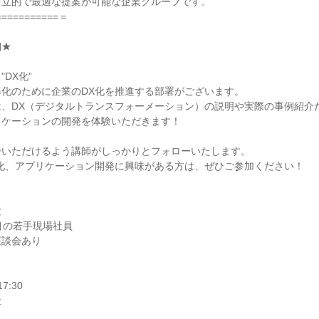
中立的で最適な提案が可能な企業グループです。
===========＝
細★
DX化”
化のために企業のDX化を推進する部署がございます。
は、DX（デジタルトランスフォーメーション）の説明や実際の事例紹介
リケーションの開発を体験いただきます！
でいただけるよう講師がしっかりとフォローいたします。
率化、アプリケーション開発に興味がある方は、ぜひご参加ください！
験
目の若手現場社員
座談会あり
7:30
社