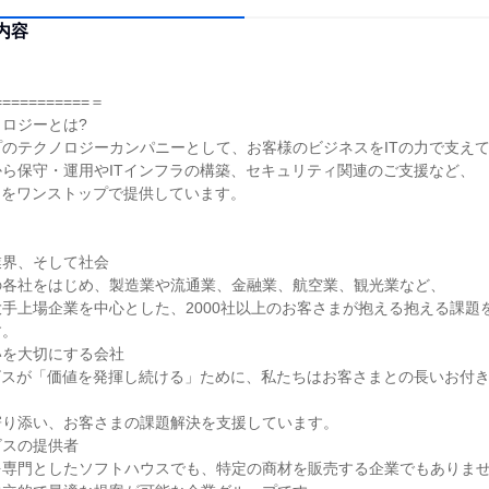
内容
===========＝
ロジーとは?
のテクノロジーカンパニーとして、お客様のビジネスをITの力で支え
ら保守・運用やITインフラの構築、セキュリティ関連のご支援など、
スをワンストップで提供しています。
業界、そして社会
の各社をはじめ、製造業や流通業、金融業、航空業、観光業など、
手上場企業を中心とした、2000社以上のお客さまが抱える抱える課題を
す。
いを大切にする会社
ビスが「価値を発揮し続ける」ために、私たちはお客さまとの長いお付
寄り添い、お客さまの課題解決を支援しています。
ビスの提供者
を専門としたソフトハウスでも、特定の商材を販売する企業でもありま