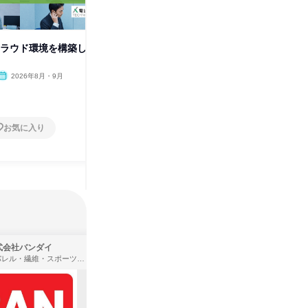
クラウド環境を構築し
【WEB】企業の人を支えるシス
【WEB
テムを知ろう!~HRTech~
る3D技
2026年8月・9月
オンライン
2026年8月・9月
オンラ
1日
1日
お気に入り
お気に入り
式会社バンダイ
株式会社住まいず
アパレル・繊維・スポーツメーカー、製造・メーカー、ゲーム制作・販売
製造・メーカー、建築設計