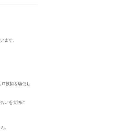
ています。
IT技術を駆使し
き合いを大切に
せん。