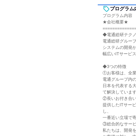
プログラム
プログラム内容
★会社概要★
=============
◆電通総研テクノ
電通総研グループ
システムの開発か
幅広いITサービ
◆3つの特徴
①お客様は、全
電通グループ内
日本を代表する大
て解決していま
②長いお付き合
提供したITサー
し、
一番近い立場で
③総合的なサー
私たちは、開発