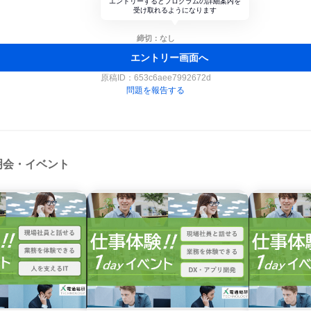
エントリーするとプログラムの詳細案内を
受け取れるようになります
締切：なし
エントリー画面へ
原稿ID：
653c6aee7992672d
問題を報告する
明会・イベント