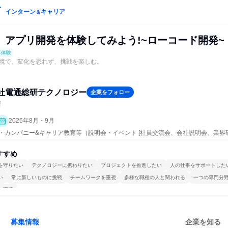
インターン
キャリア
＆
】アプリ開発を体験してみよう!~ローコード開発~
事体験
境で、変化を恐れず、挑戦を楽しむ。
社電通総研テクノロジー
企業をフォロー
術
2026年8月・9月
ープン・カンパニー&キャリア教育等（説明会・イベント [社員交流会、会社説明会、業界
すすめ
を守りたい
テクノロジーに携わりたい
プロジェクトを推進したい
人の仕事をサポートした
い
常に新しいものに挑戦
チームワークを重視
多様な職種の人と関われる
一つの専門分
る環境
募集情報
企業を知る