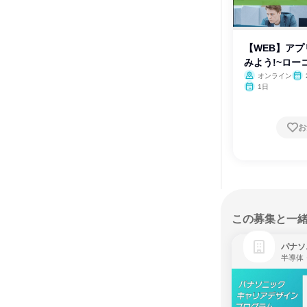
【WEB】ア
みよう!~ロー
オンライン
1日
お
この募集と一
パナソ
半導体