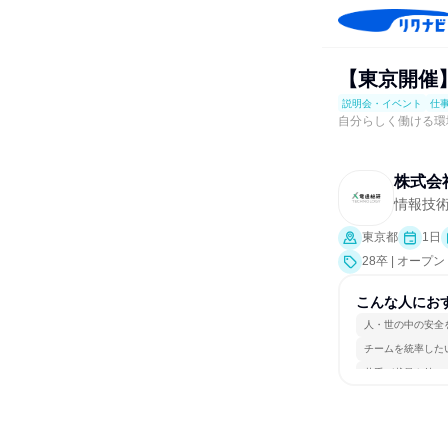
【東京開催
説明会・イベント
仕
自分らしく働ける環
株式会
情報技
東京都
1日
28卒 | オ
こんな人にお
人・世の中の安全
チームを統率した
若手が裁量を持て