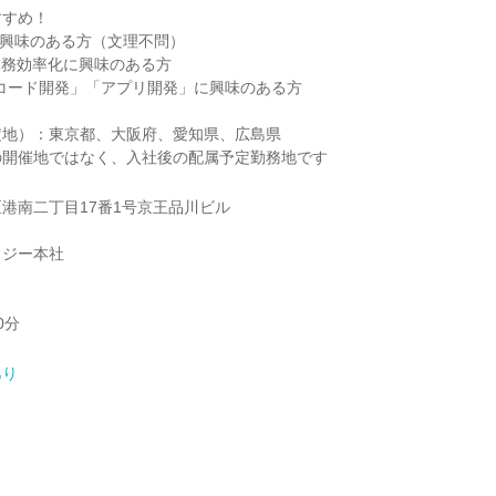
すすめ！
rに興味のある方（文理不問）
業務効率化に興味のある方
コード開発」「アプリ開発」に興味のある方
定地）：東京都、大阪府、愛知県、広島県
の開催地ではなく、入社後の配属予定勤務地です
港南二丁目17番1号京王品川ビル
ロジー本社
0分
あり
】