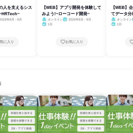
業の人を支えるシス
【WEB】アプリ開発を体験して
【WEB】
HRTech~
みよう!~ローコード開発~
てデータ分
2026年8月・9月
オンライン
2026年8月・9月
オンライン
1日
1日
気に入り
お気に入り
集