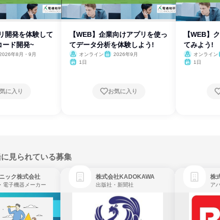
プリ開発を体験して
【WEB】企業向けアプリを使っ
【WEB】
コード開発~
てデータ分析を体験しよう!
てみよう!
2026年8月・9月
オンライン
2026年9月
オンライン
1日
1日
気に入り
お気に入り
緒に見られている募集
ニック株式会社
株式会社KADOKAWA
株
・電子機器メーカー
出版社・新聞社