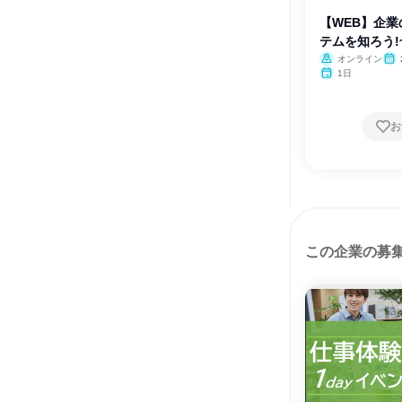
【WEB】企
テムを知ろう!~
オンライン
1日
お
この企業の募