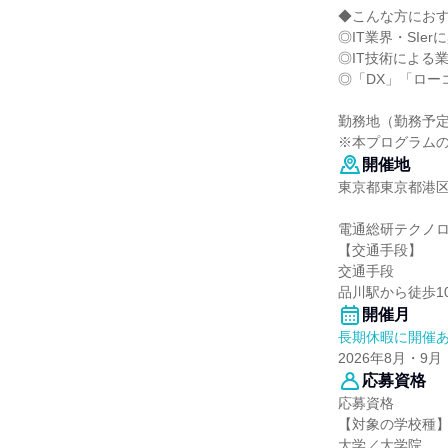
◆こんな方にお
◎IT業界・SIe
◎IT技術による
◎「DX」「ロー
勤務地（勤務予
※本プログラム
開催地
東京都東京都港区
電通総研テクノ
【交通手段】
交通手段
品川駅から徒歩1
開催月
長期休暇に開催
2026年8月・9月
応募資格
応募資格
【対象の学校種
大学／大学院