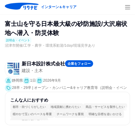
インターン
キャリア
＆
富士山を守る日本最大級の砂防施設/大沢扇状
地へ潜入・防災体験
説明会・イベント
沼津市開催/工学・農学・環境系歓迎/1day/現場見学あり
新日本設計株式会社
企業をフォロー
建設・土木
静岡県
1日
2026年9月
28卒・29卒 | オープン・カンパニー&キャリア教育等（説明会・イベン
ト [職種研究、職場見学会、社員交流会、会社説明会、業界研究]）
こんな人におすすめ
都市・街づくりがしたい
地域貢献に携わりたい
商品・サービスを製作したい
穏やかで互いのペースを尊重
チームワークを重視
明確な目標を追いかける
一つの専門分野を極める