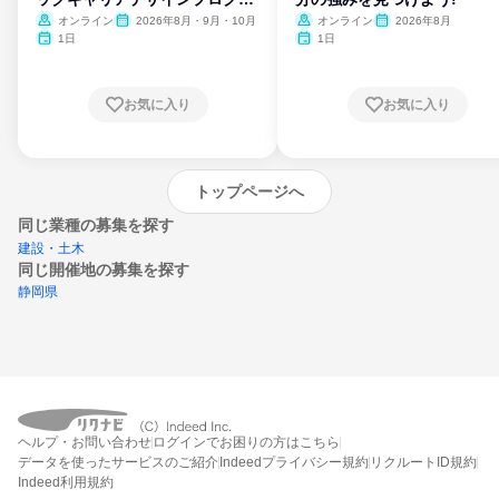
ム
オンライン
2026年8月・9月・10月
オンライン
2026年8月
1日
1日
お気に入り
お気に入り
トップページへ
同じ業種の募集を探す
建設・土木
同じ開催地の募集を探す
静岡県
エントリーするとプログラムの詳細案内を
ヘルプ・お問い合わせ
ログインでお困りの方はこちら
受け取れるようになります
データを使ったサービスのご紹介
Indeedプライバシー規約
リクルートID規約
Indeed利用規約
締切：今日まで