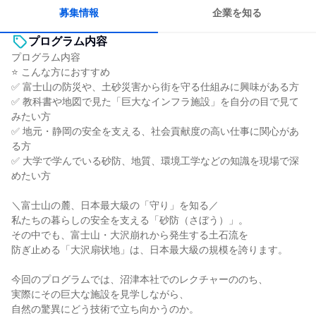
募集情報
企業を知る
プログラム内容
プログラム内容
⭐ こんな方におすすめ
✅ 富士山の防災や、土砂災害から街を守る仕組みに興味がある方
✅ 教科書や地図で見た「巨大なインフラ施設」を自分の目で見て
みたい方
✅ 地元・静岡の安全を支える、社会貢献度の高い仕事に関心があ
る方
✅ 大学で学んでいる砂防、地質、環境工学などの知識を現場で深
めたい方
＼富士山の麓、日本最大級の「守り」を知る／
私たちの暮らしの安全を支える「砂防（さぼう）」。
その中でも、富士山・大沢崩れから発生する土石流を
防ぎ止める「大沢扇状地」は、日本最大級の規模を誇ります。
今回のプログラムでは、沼津本社でのレクチャーののち、
実際にその巨大な施設を見学しながら、
自然の驚異にどう技術で立ち向かうのか。