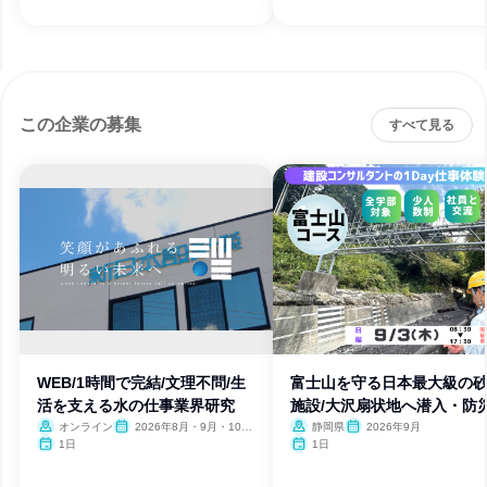
この企業の募集
すべて見る
WEB/1時間で完結/文理不問/生
富士山を守る日本最大級の
活を支える水の仕事業界研究
施設/大沢扇状地へ潜入・防
験
オンライン
2026年8月・9月・10
静岡県
2026年9月
月・11月・12月
1日
1日