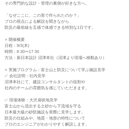
その専門的な設計・管理の裏側が好きな方へ。
「なぜここに、この形で作られたのか？」
プロの視点による解説を聞きながら、
防災の最前線を五感で体感できる特別な1日です。
⭐ 開催概要
日程：9/3(木)
時間：8:30〜17:30
方法：新日本設計 沼津本社（沼津より現場へ移動あり）
⭐ 実施プログラム：富士山と防災について学ぶ施設見学
✅ 会社説明・社内見学
沼津本社にて、建設コンサルタントの役割や
社内のチームの雰囲気を感じていただきます。
✅ 現場体験：大沢扇状地見学
富士山から流出する土砂から下流域を守る
日本最大級の砂防施設を実際に見学します。
防災の仕組みや、地質・地形の特性について
プロのエンジニアがわかりやすく解説します。