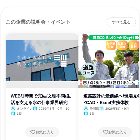
この企業の説明会・イベント
すべて見る
WEB/1時間で完結/文理不問/生
道路設計の最前線へ/現場見
活を支える水の仕事業界研究
×CAD・Excel実務体験
オンライン
2026年8月・9月・10
静岡県
2026年8月・9月
月・11月・12月
1日
1日
お気に入り
お気に入り