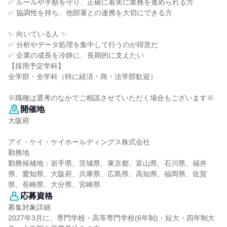
✅ ルールや手順を守り、正確に着実に業務を進められる方
✅ 協調性を持ち、他部署との連携を大切にできる方
✨ 向いている人 ✨
✅ 分析やデータ処理を集中して行うのが得意だ
✅ 企業の成長を冷静に、長期的に支えたい
【採用予定学科】
全学部・全学科（特に経済・商・法学部歓迎）
※職種は選考のなかでご相談させていただく場合もございます※
開催地
大阪府
アイ・ケイ・ケイホールディングス株式会社
勤務地
勤務候補地：岩手県、茨城県、東京都、富山県、石川県、福井
県、愛知県、大阪府、兵庫県、広島県、高知県、福岡県、佐賀
県、長崎県、大分県、宮崎県
応募資格
募集対象詳細
2027年3月に、専門学校・高等専門学校(6年制)・短大・四年制大