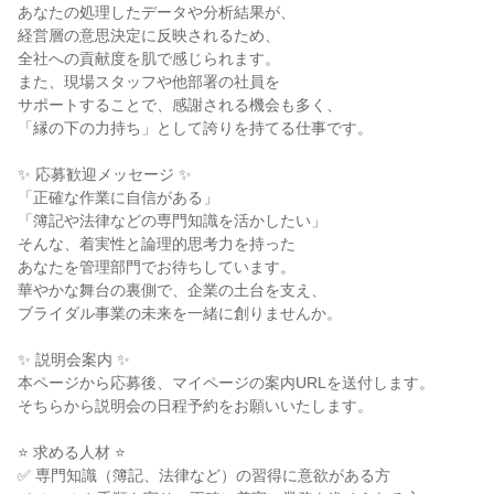
あなたの処理したデータや分析結果が、
経営層の意思決定に反映されるため、
全社への貢献度を肌で感じられます。
また、現場スタッフや他部署の社員を
サポートすることで、感謝される機会も多く、
「縁の下の力持ち」として誇りを持てる仕事です。
✨ 応募歓迎メッセージ ✨
「正確な作業に自信がある」
「簿記や法律などの専門知識を活かしたい」
そんな、着実性と論理的思考力を持った
あなたを管理部門でお待ちしています。
華やかな舞台の裏側で、企業の土台を支え、
ブライダル事業の未来を一緒に創りませんか。
✨ 説明会案内 ✨
本ページから応募後、マイページの案内URLを送付します。
そちらから説明会の日程予約をお願いいたします。
⭐ 求める人材 ⭐
✅ 専門知識（簿記、法律など）の習得に意欲がある方