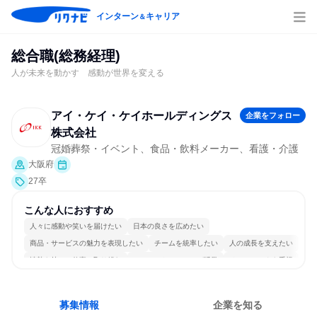
インターン
キャリア
＆
総合職(総務経理)
人が未来を動かす 感動が世界を変える
アイ・ケイ・ケイホールディングス
企業をフォロー
株式会社
冠婚葬祭・イベント、食品・飲料メーカー、看護・介護
大阪府
27卒
こんな人におすすめ
人々に感動や笑いを届けたい
日本の良さを広めたい
商品・サービスの魅力を表現したい
チームを統率したい
人の成長を支えたい
情熱を持って仕事に取り組む
コミュニケーションが活発
チームワークを重視
多様な職種の人と関われる
若手が裁量を持てる環境
募集情報
企業を知る