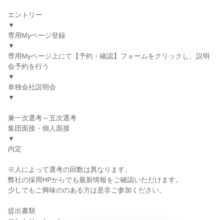
エントリー
▼
専用Myページ登録
▼
専用Myページ上にて【予約・確認】フォームをクリックし、説明
会予約を行う
▼
単独会社説明会
▼
兼一次選考～五次選考
集団面接・個人面接
▼
内定
※人によって選考の回数は異なります。
弊社の採用HPからでも最新情報をご確認いただけます。
少しでもご興味ののある方は是非ご参加ください。
提出書類