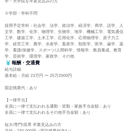
学・大学院を卒業見込みの方
※学部・学科不問
採用予定学科：社会学、法学、政治学、経済学、商学、語学、人
文学、数学、化学、物理学、生物学、地学、機械工学、電気通信
工学、建築工学、土木工学、応用化学、応用物理学、原子力工
学、経営工学、農学、水産学、畜産学、獣医学、医学、歯学、薬
学、看護/保健学、スポーツ/人間科学、情報学、教員養成、教育
学、芸術学、環境学、家政学、その他
報酬・交通費
給与詳細
基本給：月給 23万円 〜 25万2000円
固定残業代：あり
【一律手当】
全員に一律で支払われる通勤・皆勤・家族手当金額：あり
全員に一律で支払われるその他手当金額：あり
短大/専門/高専 卒業見込みの方
月給：230,000円（固定残業代含む）