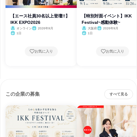
【エース社員30名以上登壇!!】
【特別対面イベント】IKK
IKK EXPO2026
Festival~感動体験~
オンライン
2026年9月
大阪府
2026年9月
1日
1日
お気に入り
お気に入り
この企業の募集
すべて見る