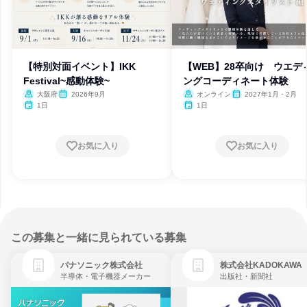
【特別対面イベント】IKK
【WEB】28卒向け ウエデ
Festival~感動体験~
ングコーディネート体験
大阪府
2026年9月
オンライン
2027年1月・2月
1日
1日
お気に入り
お気に入り
この募集と一緒に見られている募集
パナソニック株式会社
株式会社KADOKAWA
半導体・電子機器メーカー
出版社・新聞社