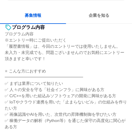
冷静に仕事に取り組む
チームワークを重視
長く同じ会社に居続けられる
一つの専門分野を極める
募集情報
企業を知る
プログラム内容
プログラム内容
※エントリー時にご提出いただく
「履歴書情報」は、今回のエントリーでは使用いたしません。
未入力・未完成でも、問題ございませんのでお気軽にエントリー
頂きますと幸いです！
⭐ こんな方におすすめ
━━━━━━━━━━━━━━━━━━━
✅ まずは業界について知りたい
✅ 人々の安全を守る「社会インフラ」に興味がある方
✅ C/C++を用いた組込みソフトウェアの開発に興味がある方
✅ IoTやクラウド連携を用いた「止まらないビル」の仕組みを作り
たい方
✅ 画像認識やAIを用いた、次世代の昇降機制御を学びたい方
✅ 稼働データの解析（Python等）を通じた保守の高度化に関心が
ある方