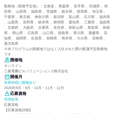
勤務地（勤務予定地）：北海道 、青森県 、岩手県 、宮城県 、秋
田県 、山形県 、福島県 、茨城県 、栃木県 、群馬県 、埼玉県 、
千葉県 、東京都 、神奈川県 、新潟県 、富山県 、石川県 、福井県
、山梨県 、長野県 、岐阜県 、静岡県 、愛知県 、三重県 、滋賀県
、京都府 、大阪府 、兵庫県 、奈良県 、和歌山県 、鳥取県 、島根
県 、岡山県 、広島県 、山口県 、徳島県 、香川県 、愛媛県 、高
知県 、福岡県 、佐賀県 、長崎県 、熊本県 、大分県 、宮崎県 、
鹿児島県
※本プログラムの開催地ではなく入社された際の配属予定勤務地
です
開催地
オンライン
三菱電機ビルソリューションズ株式会社
開催月
長期休暇に開催あり
2026年8月・9月・10月・11月・12月
応募資格
理系歓迎
応募資格
【応募資格詳細】