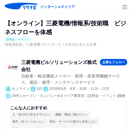
インターン
キャリア
＆
【オンライン】三菱電機/情報系/技術職 ビジ
ネスフローを体感
説明会・イベント
情報系歓迎／三菱電機グループ／人々の生活を支える仕事
三菱電機ビルソリューションズ株式
企業をフォロー
会社
自動車・輸送機器メーカー、商用・産業用機械サービ
ス、建設・修理・メンテナンスサービス
オンライン
1日
2026年8月・9月・10月・11月・12月
28卒 | オープン・カンパニー&キャリア教育等（説明会・イベント [職種
研究、就活サポート、会社説明会、業界研究]）
こんな人におすすめ
人・世の中の安全を守りたい
機械・機器に携わりたい
都市・街づくりがしたい
商品・サービスの魅力を表現したい
商品・サービスを販売したい
人の仕事をサポートしたい