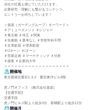
当社の社風も感じていただけます。
企業研究・理解にも繋がるコンテンツ。
エントリーお待ちしています！
＝遊楽（ガーデングループ）キーワード＝
＃アミューズメント ＃レジャー
＃東京都 ＃埼玉 ＃関東
＃先着順 ＃選考なし ＃学部学科不問
＃文系歓迎 ＃理系歓迎
＃Uターン ＃Iターン
＃営業企画 ＃マーケティング ＃分析
＃接客 ＃企業内大学
＝＝＝＝＝＝＝＝＝＝＝＝＝＝＝＝＝＝＝
開催地
東京都港区愛宕1-3-2 愛宕東洋ビル8階
虎ノ門オフィス (株式会社遊楽)
【交通手段】
交通手段
虎ノ門ヒルズ駅より徒歩3分、新橋駅より徒歩12分
開催月