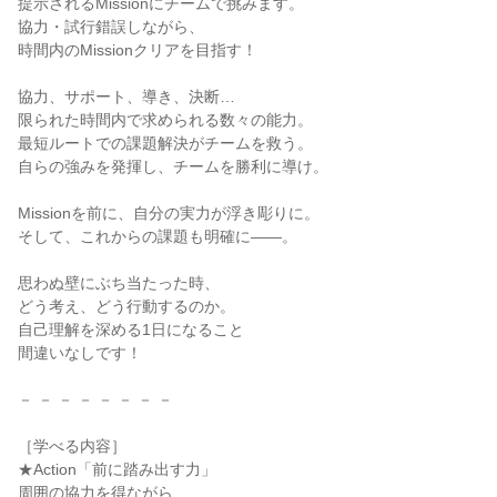
提示されるMissionにチームで挑みます。
協力・試行錯誤しながら、
時間内のMissionクリアを目指す！
協力、サポート、導き、決断…
限られた時間内で求められる数々の能力。
最短ルートでの課題解決がチームを救う。
自らの強みを発揮し、チームを勝利に導け。
Missionを前に、自分の実力が浮き彫りに。
そして、これからの課題も明確に――。
思わぬ壁にぶち当たった時、
どう考え、どう行動するのか。
自己理解を深める1日になること
間違いなしです！
－ － － － － － － －
［学べる内容］
★Action「前に踏み出す力」
周囲の協力を得ながら