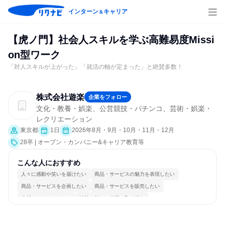
インターン
キャリア
＆
【虎ノ門】社会人スキルを学ぶ高難易度Missi
on型ワーク
「対人スキルが上がった」「就活の軸が定まった」と絶賛多数！
株式会社遊楽
企業をフォロー
文化・教養・娯楽、公営競技・パチンコ、芸術・娯楽・
レクリエーション
東京都
1日
2026年8月・9月・10月・11月・12月
28卒 | オープン・カンパニー&キャリア教育等
こんな人におすすめ
人々に感動や笑いを届けたい
商品・サービスの魅力を表現したい
商品・サービスを企画したい
商品・サービスを販売したい
分析・リサーチしたい
情熱を持って仕事に取り組む
コミュニケーションが活発
常に新しいものに挑戦
若手が裁量を持てる環境
人とたくさん会話する