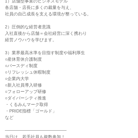
1）店舗型事業のビジネスモデル
各店舗・店長に多くの裁量を与え、
社員の自己成長を支える環境が整っている。
2）圧倒的な経営者意識
入社直後から店舗＝会社経営に深く携わり
経営ノウハウを学びます。
3）業界最高水準を目指す制度や福利厚生
○産休育休介護制度
○バースディ制度
○リフレッシュ休暇制度
○企業内大学
○新入社員導入研修
○フォローアップ研修
○ダイバーシティ推進
・くるみんマーク取得
・PRIDE指標「ゴールド」
など
────────────────────
当日は、若手社員も複数参加！