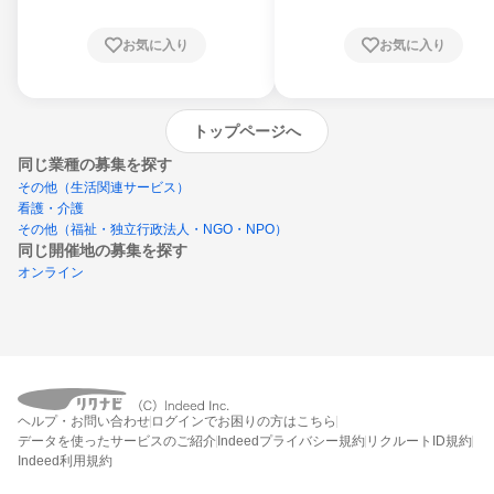
お気に入り
お気に入り
トップページへ
同じ業種の募集を探す
その他（生活関連サービス）
看護・介護
その他（福祉・独立行政法人・NGO・NPO）
同じ開催地の募集を探す
オンライン
エントリーするとプログラムの詳細案内を
ヘルプ・お問い合わせ
ログインでお困りの方はこちら
受け取れるようになります
データを使ったサービスのご紹介
Indeedプライバシー規約
リクルートID規約
Indeed利用規約
締切：あと5日
エントリー画面へ