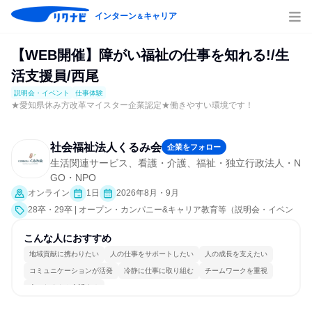
インターン
キャリア
＆
【WEB開催】障がい福祉の仕事を知れる!/生
活支援員/西尾
説明会・イベント
仕事体験
★愛知県休み方改革マイスター企業認定★働きやすい環境です！
社会福祉法人くるみ会
企業をフォロー
生活関連サービス、看護・介護、福祉・独立行政法人・N
GO・NPO
オンライン
1日
2026年8月・9月
28卒・29卒 | オープン・カンパニー&キャリア教育等（説明会・イベン
ト [職種研究、会社説明会]、仕事体験）
こんな人におすすめ
地域貢献に携わりたい
人の仕事をサポートしたい
人の成長を支えたい
コミュニケーションが活発
冷静に仕事に取り組む
チームワークを重視
人とたくさん会話する