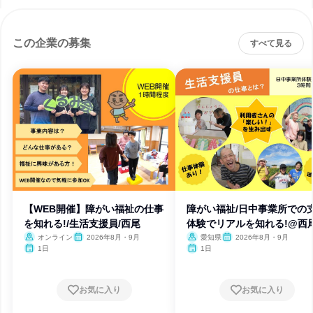
この企業の募集
すべて見る
【WEB開催】障がい福祉の仕事
障がい福祉/日中事業所での
を知れる!/生活支援員/西尾
体験でリアルを知れる!@西
オンライン
2026年8月・9月
愛知県
2026年8月・9月
1日
1日
お気に入り
お気に入り