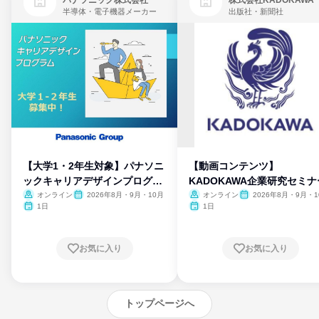
パナソニック株式会社
株式会社KADOKAWA
半導体・電子機器メーカー
出版社・新聞社
【大学1・2年生対象】パナソニ
【動画コンテンツ】
ックキャリアデザインプログラ
KADOKAWA企業研究セミナ
ム
オンライン
2026年8月・9月・10月
オンライン
2026年8月・9月・1
月・11月・12月
1日
1日
お気に入り
お気に入り
トップページへ