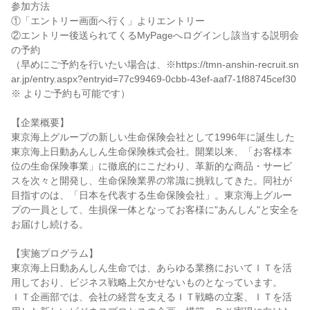
参加方法
①「エントリー画面へ行く」よりエントリー
②エントリー後送られてくるMyPageへログインし該当する説明会
の予約
（早めにご予約を行いたい場合は、※https://tmn-anshin-recruit.sn
ar.jp/entry.aspx?entryid=77c99469-0cbb-43ef-aaf7-1f88745cef30
※ よりご予約も可能です）
【企業概要】
東京海上グループの新しい生命保険会社として1996年に誕生した
東京海上日動あんしん生命保険株式会社。開業以来、「お客様本
位の生命保険事業」に徹底的にこだわり、革新的な商品・サービ
スを次々と開発し、生命保険業界の常識に挑戦してきた。同社が
目指すのは、「日本を代表する生命保険会社」。東京海上グルー
プの一員として、生損保一体となってお客様に"あんしん"と安全を
お届けし続ける。
【実施プログラム】
東京海上日動あんしん生命では、あらゆる業務においてＩＴを活
用しており、ビジネス戦略上欠かせないものとなっています。
ＩＴ企画部では、会社の経営を支えるＩＴ戦略の立案、ＩＴを活