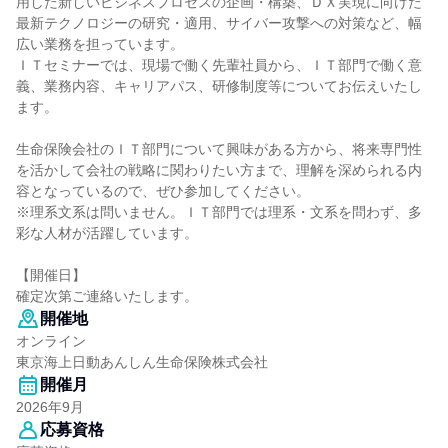
用した新しいビジネスプロセスの企画・構築、ＤＸ実現に向けた
最新テクノロジーの研究・適用、サイバー攻撃への対策など、幅
広い業務を担っています。
ＩＴセミナーでは、現場で働く先輩社員から、ＩＴ部門で働く意
義、業務内容、キャリアパス、研修制度等についてお伝えいたし
ます。
生命保険会社のＩＴ部門について興味がある方から、将来専門性
を活かして会社の戦略に関わりたい方まで、理解を深められる内
容となっているので、ぜひ参加してください。
※理系文系は問いません。ＩＴ部門では理系・文系を問わず、多
彩な人材が活躍しています。
【開催日】
確定次第ご連絡いたします。
開催地
オンライン
東京海上日動あんしん生命保険株式会社
開催月
2026年9月
応募資格