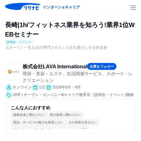
インターン
キャリア
＆
長崎|1h/フィットネス業界を知ろう!業界1位W
EBセミナー
説明会・イベント
スポーツ／一生ものの専門スキル！人生を豊かにする伴走者
株式会社LAVA International
企業をフォロー
理容・美容・エステ、生活関連サービス、スポーツ・レ
クリエーション
オンライン
1日
2026年8月・9月
28卒 | オープン・カンパニー&キャリア教育等（説明会・イベント [職種
研究、会社説明会、業界研究]）
こんな人におすすめ
健康促進に携わりたい
美の追求に携わりたい
商品・サービスの魅力を表現したい
人の成長を支えたい
情熱を持って仕事に取り組む
チームワークを重視
女性が働きやすい環境で働ける
自分の好きな場所で働ける