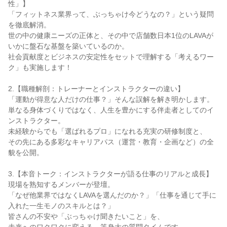
性」】
「フィットネス業界って、ぶっちゃけ今どうなの？」という疑問
を徹底解消。
世の中の健康ニーズの正体と、その中で店舗数日本1位のLAVAが
いかに盤石な基盤を築いているのか。
社会貢献度とビジネスの安定性をセットで理解する「考えるワー
ク」も実施します！
2.【職種解剖：トレーナーとインストラクターの違い】
「運動が得意な人だけの仕事？」そんな誤解を解き明かします。
単なる身体づくりではなく、人生を豊かにする伴走者としてのイ
ンストラクター。
未経験からでも「選ばれるプロ」になれる充実の研修制度と、
その先にある多彩なキャリアパス（運営・教育・企画など）の全
貌を公開。
3.【本音トーク：インストラクターが語る仕事のリアルと成長】
現場を熟知するメンバーが登壇。
「なぜ他業界ではなくLAVAを選んだのか？」「仕事を通じて手に
入れた一生モノのスキルとは？」
皆さんの不安や「ぶっちゃけ聞きたいこと」を、