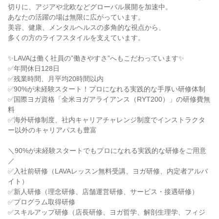
切りに、アジアや北欧などグローバル展開を加速中。
あなたの活躍の場は無限に広がっています。
美容、健康、メンタルヘルスの多角的な視点から、
多くの方のライフスタイルを支えています。
✨LAVAは働く社員の”働きやすさ”へもこだわっています✨
✅年間休日128日
✅残業時間、月平均20時間以内
✅90%が未経験スタート！プロになれる実践的な手厚い研修体制
✅国際ヨガ資格「全米ヨガアライアンス（RYT200）」の研修費無
料
✅海外研修制度、社内キャリアチャレンジ制度でインストラクタ
ー以外のキャリアパスも豊富
＼90%が未経験スタートでもプロになれる実践的な研修をご用意
／
✅入社前研修（LAVAレッスン無料受講、ヨガ研修、内定者アルバ
イト）
✅新人研修（理念研修、店舗運営研修、サービス・接遇研修）
✅プログラム取得研修
✅スキルアップ研修（店長研修、ヨガ哲学、解剖生理学、フィジ