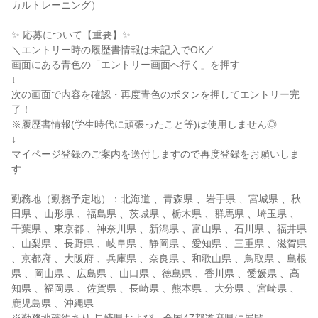
カルトレーニング）
✨ 応募について【重要】✨
＼エントリー時の履歴書情報は未記入でOK／
画面にある青色の「エントリー画面へ行く」を押す
↓
次の画面で内容を確認・再度青色のボタンを押してエントリー完
了！
※履歴書情報(学生時代に頑張ったこと等)は使用しません◎
↓
マイページ登録のご案内を送付しますので再度登録をお願いしま
す
勤務地（勤務予定地）：北海道 、青森県 、岩手県 、宮城県 、秋
田県 、山形県 、福島県 、茨城県 、栃木県 、群馬県 、埼玉県 、
千葉県 、東京都 、神奈川県 、新潟県 、富山県 、石川県 、福井県
、山梨県 、長野県 、岐阜県 、静岡県 、愛知県 、三重県 、滋賀県
、京都府 、大阪府 、兵庫県 、奈良県 、和歌山県 、鳥取県 、島根
県 、岡山県 、広島県 、山口県 、徳島県 、香川県 、愛媛県 、高
知県 、福岡県 、佐賀県 、長崎県 、熊本県 、大分県 、宮崎県 、
鹿児島県 、沖縄県