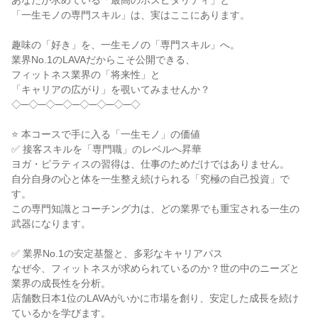
あなたが求めている「最高のホスピタリティ」と
「一生モノの専門スキル」は、実はここにあります。
趣味の「好き」を、一生モノの「専門スキル」へ。
業界No.1のLAVAだからこそ公開できる、
フィットネス業界の「将来性」と
「キャリアの広がり」を覗いてみませんか？
◇─◇─◇─◇─◇─◇─◇─◇
⭐ 本コースで手に入る「一生モノ」の価値
✅ 接客スキルを「専門職」のレベルへ昇華
ヨガ・ピラティスの習得は、仕事のためだけではありません。
自分自身の心と体を一生整え続けられる「究極の自己投資」で
す。
この専門知識とコーチング力は、どの業界でも重宝される一生の
武器になります。
✅ 業界No.1の安定基盤と、多彩なキャリアパス
なぜ今、フィットネスが求められているのか？世の中のニーズと
業界の成長性を分析。
店舗数日本1位のLAVAがいかに市場を創り、安定した成長を続け
ているかを学びます。