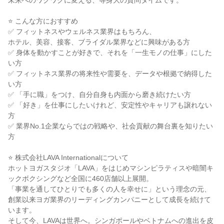
未来へのワクワクに変える、等身大の質問タイムです。
⭐ こんな方におすすめ
✅ フィットネスやウェルネス業界はもちろん、
ホテル、美容、接客、ブライダル業界などに興味がある方
✅ 身体を動かすことが好きで、それを「一生モノの仕事」にした
い方
✅ フィットネス業界の将来性や需要を、データや根拠で納得した
い方
✅ 「手に職」をつけ、自分自身も内面から磨き続けたい方
✅ 「好き」を仕事にしたいけれど、安定性やキャリアも譲れない
方
✅ 業界No.1企業ならではの戦略や、社会貢献の舞台裏を知りたい
方
⭐ 株式会社LAVA Internationalについて
ホットヨガスタジオ「LAVA」をはじめマシンピラティスや暗闇キ
ックボクシングなど全国に460店舗以上展開。
「事業を通してひとりでも多くの人を幸せに」という理念の元、
創業以来ヨガ業界のリーディングカンパニーとして成長を続けて
います。
そして今、LAVAは世界へ。シンガポールやベトナムへの進出を皮