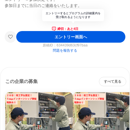
参加日までに当日のご連絡をいたします。
エントリーするとプログラムの詳細案内を
受け取れるようになります
締切：あと4日
エントリー画面へ
原稿ID：
634439d63cf97baa
問題を報告する
この企業の募集
すべて見る