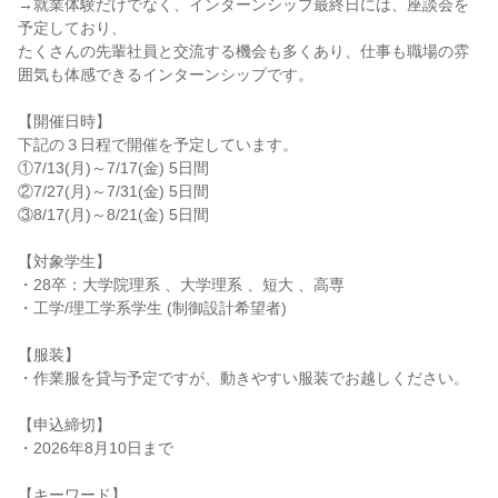
→就業体験だけでなく、インターンシップ最終日には、座談会を
予定しており、
たくさんの先輩社員と交流する機会も多くあり、仕事も職場の雰
囲気も体感できるインターンシップです。
【開催日時】
下記の３日程で開催を予定しています。
①7/13(月)～7/17(金) 5日間
②7/27(月)～7/31(金) 5日間
③8/17(月)～8/21(金) 5日間
【対象学生】
・28卒：大学院理系 、大学理系 、短大 、高専
・工学/理工学系学生 (制御設計希望者)
【服装】
・作業服を貸与予定ですが、動きやすい服装でお越しください。
【申込締切】
・2026年8月10日まで
【キーワード】