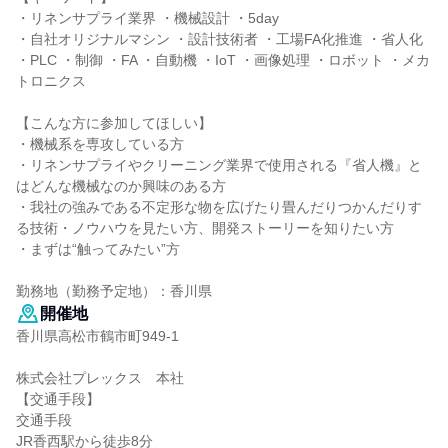
・リネンサプライ業界 ・機械設計 ・5day
・自社オリジナルマシン ・設計技術者 ・工場FA化推進 ・省人化
・PLC ・制御 ・FA ・自動機 ・IoT ・画像処理 ・ロボット ・メカ
トロニクス
【こんな方に参加してほしい】
・機械系を専攻している方
・リネンサプライやクリーニング業界で使用される『省人機』と
はどんな機械なのか興味のある方
・我社の強みである不定形な物を広げたり畳んだりつかんだりす
る技術・ノウハウを見たい方、開発ストーリーを知りたい方
・まずは“触ってみたい”方
勤務地（勤務予定地）：香川県
開催地
香川県高松市鶴市町949-1
株式会社プレックス 本社
【交通手段】
交通手段
JR香西駅から徒歩8分