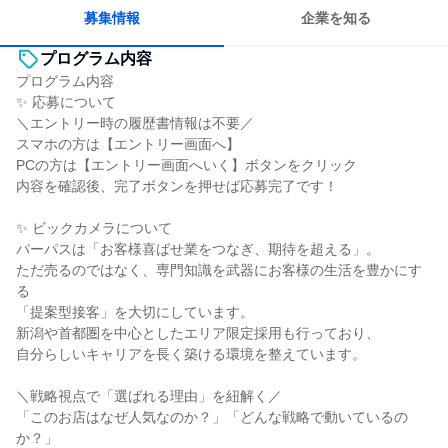
一つの専門分野を極める
若手が裁量を持てる環境
募集情報
企業を知る
プログラム内容
プログラム内容
✨ 応募について
＼エントリー時の履歴書情報は不要／
スマホの方は【エントリー画面へ】
PCの方は【エントリー画面へいく】ボタンをクリック
内容を確認後、完了ボタンを押せば応募完了です！
✨ ビックカメラについて
パーパスは「お客様喜ばせ業をつなぎ、期待を超える」。
ただ売るのではなく、専門知識を武器にお客様の生活を豊かにす
る
「提案型接客」を大切にしています。
新潟や首都圏を中心としたエリア限定採用も行っており、
自分らしいキャリアを長く築ける環境を整えています。
＼戦略視点で「選ばれる理由」を紐解く／
「このお店はなぜ人気なのか？」「どんな戦略で動いているの
か？」