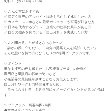
8月27日(木) 14時～16時
✨ こんな方におすすめ
✅ 接客や販売のアルバイト経験を活かして成長したい方
✅ カメラ・スマホなどの最新ガジェットや家電が好きな方
✅ 日本を代表するブランド企業での仕事に興味がある方
✅ 自分の強みを見つける「自己分析」を実践したい方
＼人と関わることが好きなあなたへ／
「誰かの役に立ちたい」「自分の提案で人を笑顔にしたい」
そんな想いを持つ方にぴったりの2時間プログラムです。
✨ ポイント
単なる接客の枠を超えた「お客様喜ばせ業」の神髄や、
専門店と量販店の戦略の違いなど、
小売業界の最前線を余すことなくお伝えします。
自己分析ワークも同時開催するため、
「自分に合う仕事」を具体的にイメージするヒントが見つかるは
ず！
✨ プログラム：所要時間2時間
◆業界研究につながる座学