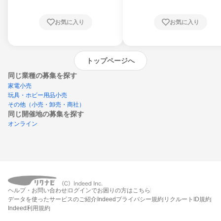
お気に入り
お気に入り
トップページへ
同じ業種の募集を探す
家電小売
玩具・ホビー用品小売
その他（小売・卸売・商社）
同じ開催地の募集を探す
オンライン
エントリーするとプログラムの詳細案内を
ヘルプ・お問い合わせ
ログインでお困りの方はこちら
受け取れるようになります
データを使ったサービスのご紹介
Indeedプライバシー規約
リクルートID規約
Indeed利用規約
締切：2026年8月31日