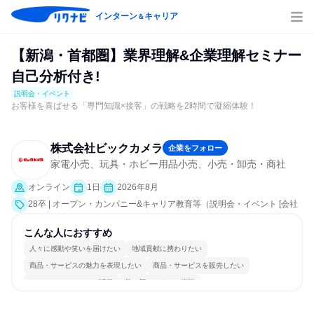
インターン
キャリア
＆
【新潟・首都圏】業界理解&企業理解セミナー
自己分析付き!
説明会・イベント
お客様を喜ばせる「専門知識×接客」の戦略を2時間で凝縮体験！
株式会社ビックカメラ
企業をフォロー
家電小売、玩具・ホビー用品小売、小売・卸売・商社
オンライン
1日
2026年8月
28卒 | オープン・カンパニー&キャリア教育等（説明会・イベント [会社
説明会、業界研究]）
こんな人におすすめ
人々に感動や笑いを届けたい
地域貢献に携わりたい
商品・サービスの魅力を表現したい
商品・サービスを販売したい
コミュニケーションが活発
常に新しいものに挑戦
女性が働きやすい環境で働ける
明確な目標を追いかける