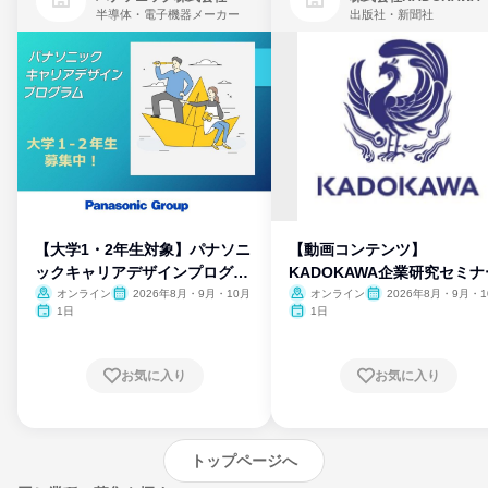
半導体・電子機器メーカー
出版社・新聞社
【大学1・2年生対象】パナソニ
【動画コンテンツ】
ックキャリアデザインプログラ
KADOKAWA企業研究セミナ
ム
オンライン
2026年8月・9月・10月
オンライン
2026年8月・9月・1
月・11月・12月
1日
1日
お気に入り
お気に入り
トップページへ