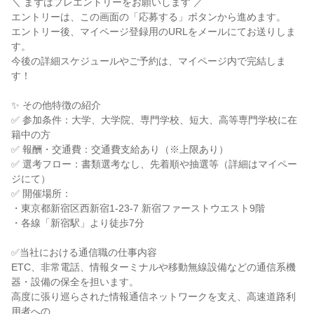
＼ まずはプレエントリーをお願いします ／
エントリーは、この画面の「応募する」ボタンから進めます。
エントリー後、マイページ登録用のURLをメールにてお送りしま
す。
今後の詳細スケジュールやご予約は、マイページ内で完結しま
す！
✨ その他特徴の紹介
✅ 参加条件：大学、大学院、専門学校、短大、高等専門学校に在
籍中の方
✅ 報酬・交通費：交通費支給あり（※上限あり）
✅ 選考フロー：書類選考なし、先着順や抽選等（詳細はマイペー
ジにて）
✅ 開催場所：
・東京都新宿区西新宿1-23-7 新宿ファーストウエスト9階
・各線「新宿駅」より徒歩7分
✅当社における通信職の仕事内容
ETC、非常電話、情報ターミナルや移動無線設備などの通信系機
器・設備の保全を担います。
高度に張り巡らされた情報通信ネットワークを支え、高速道路利
用者への