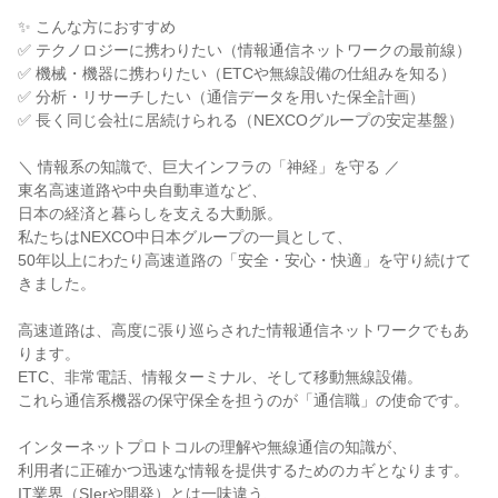
✨ こんな方におすすめ
✅ テクノロジーに携わりたい（情報通信ネットワークの最前線）
✅ 機械・機器に携わりたい（ETCや無線設備の仕組みを知る）
✅ 分析・リサーチしたい（通信データを用いた保全計画）
✅ 長く同じ会社に居続けられる（NEXCOグループの安定基盤）
＼ 情報系の知識で、巨大インフラの「神経」を守る ／
東名高速道路や中央自動車道など、
日本の経済と暮らしを支える大動脈。
私たちはNEXCO中日本グループの一員として、
50年以上にわたり高速道路の「安全・安心・快適」を守り続けて
きました。
高速道路は、高度に張り巡らされた情報通信ネットワークでもあ
ります。
ETC、非常電話、情報ターミナル、そして移動無線設備。
これら通信系機器の保守保全を担うのが「通信職」の使命です。
インターネットプロトコルの理解や無線通信の知識が、
利用者に正確かつ迅速な情報を提供するためのカギとなります。
IT業界（SIerや開発）とは一味違う、