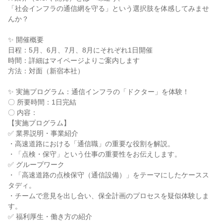
「社会インフラの通信網を守る」という選択肢を体感してみませ
んか？
✨ 開催概要
日程：5月、6月、7月、8月にそれぞれ1日開催
時間：詳細はマイページよりご案内します
方法：対面（新宿本社）
✨ 実施プログラム：通信インフラの「ドクター」を体験！
〇 所要時間：1日完結
〇 内容：
【実施プログラム】
✅ 業界説明・事業紹介
・高速道路における「通信職」の重要な役割を解説。
・「点検・保守」という仕事の重要性をお伝えします。
✅ グループワーク
・「高速道路の点検保守（通信設備）」をテーマにしたケースス
タディ。
・チームで意見を出し合い、保全計画のプロセスを疑似体験しま
す。
✅ 福利厚生・働き方の紹介