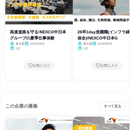
高速道路を守る!NEXCO中日本
28卒1day造園職(インフラ
グループの夏季仕事体験
保全)/NEXCO中日本G
東京都
2026年8月
東京都
2026年8月
1日
1日
お気に入り
お気に入り
この企業の募集
すべて見る