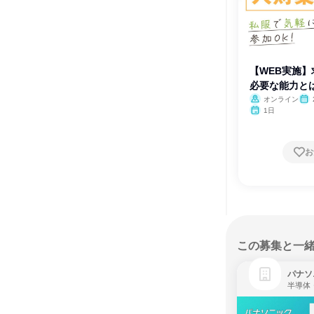
【WEB実施
必要な能力とは
オンライン
1日
お
この募集と一
パナソ
半導体