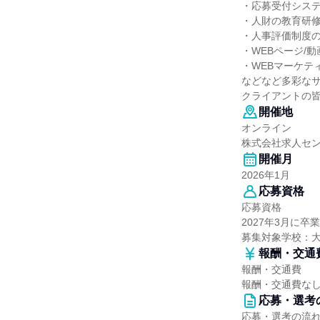
・応募受付シス
・人財の教育研
・人事評価制度
・WEBページ/動
・WEBマーケテ
などなど多彩な
クライアントの
開催地
オンライン
株式会社求人セ
開催月
2026年1月
応募資格
応募資格
2027年3月に
募集対象学校：
報酬・交通
報酬・交通費
報酬・交通費な
応募・選考
応募・選考の流