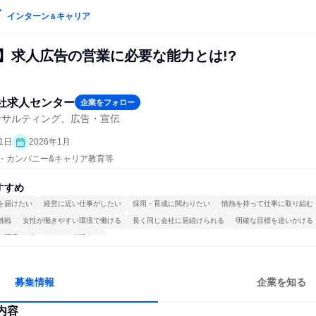
インターン
キャリア
＆
施】求人広告の営業に必要な能力とは!?
社求人センター
企業をフォロー
ンサルティング、広告・宣伝
1日
2026年1月
プン・カンパニー&キャリア教育等
すすめ
を届けたい
経営に近い仕事がしたい
採用・育成に関わりたい
情熱を持って仕事に取り組む
挑戦
女性が働きやすい環境で働ける
長く同じ会社に居続けられる
明確な目標を追いかける
る環境
人とたくさん会話する
募集情報
企業を知る
内容