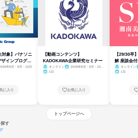
生対象】パナソニ
【動画コンテンツ】
【29/30
デザインプログラ
KADOKAWA企業研究セミナー
解 座談会
2026年8月・9月・10月
オンライン
2026年8月・9月・10
オンライン
月・11月・12月
1日
1日
気に入り
お気に入り
トップページへ
を探す
グ