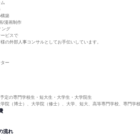
テム
修
の構築
画/漫画制作
ィング
サービスで
皆様の外部人事コンサルとしてお手伝いしています。
ンター
卒業予定の専門学校生・短大生・大学生・大学院生
大学院（博士）、大学院（修士）、大学、短大、高等専門学校、専門学
費
し
の流れ
れ