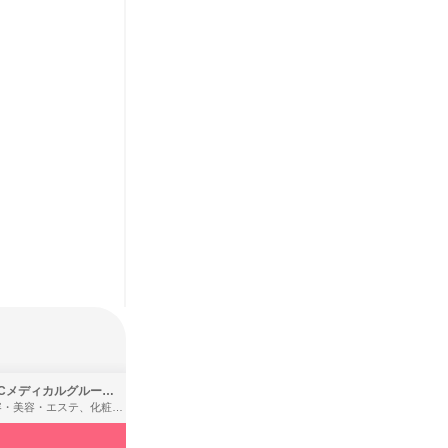
SBCメディカルグループ株式会社
株式会社バンダイ
理容・美容・エステ、化粧品・理美容用品小売、医療・病院
アパレル・繊維・スポーツメーカー、製造・メーカー、ゲーム制作・販売