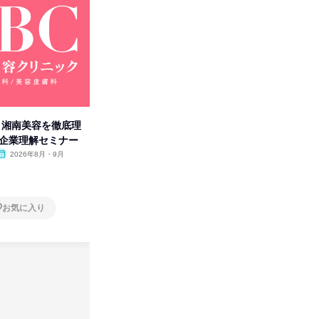
卒】湘南美容を徹底理
人事の心を動かす「自己表現」
「洋服の
付企業理解セミナー
の極意/選考官の本音を動画で公
分の強み
開
2026年8月・9月
オンライン
2026年8月・9月・10
オンラ
月・11月・12月
1日
1日
お気に入り
お気に入り