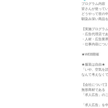
プログラム内容
皆さんが使って
どうやって世の
馴染み深い商品
【実施プログラ
・広告代理店であ
・人材・広告業
・仕事内容につ
★WEB開催
★服装は自由★
「いや、空気を
なんて考えなくて
【会社について
無形商材である
「求人広告」の
「求人広告」を