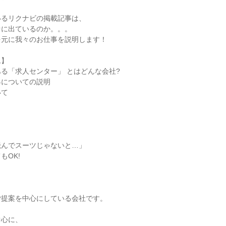
いるリクナビの掲載記事は、
中に出ているのか。。。
を元に我々のお仕事を説明します！
ム】
る「求人センター」 とはどんな会社?
界についての説明
いて
読んでスーツじゃないと…」
もOK!
】
ご提案を中心にしている会社です。
中心に、