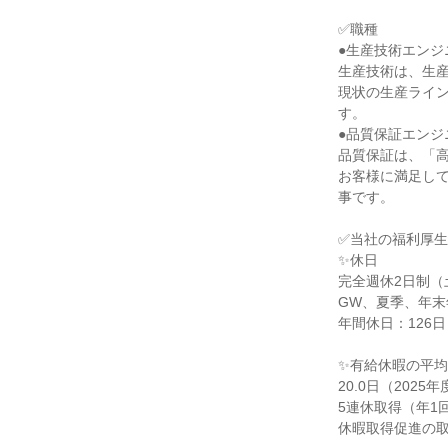
✅職種
●生産技術エンジ
生産技術は、生
現状の生産ライ
す。
●品質保証エンジ
品質保証は、「
お客様に満足し
事です。
✅当社の福利厚生
✨休日
完全週休2日制（
GW、夏季、年
年間休日：126日
✨有給休暇の平
20.0日（2025
5連休取得（年1
休暇取得促進の