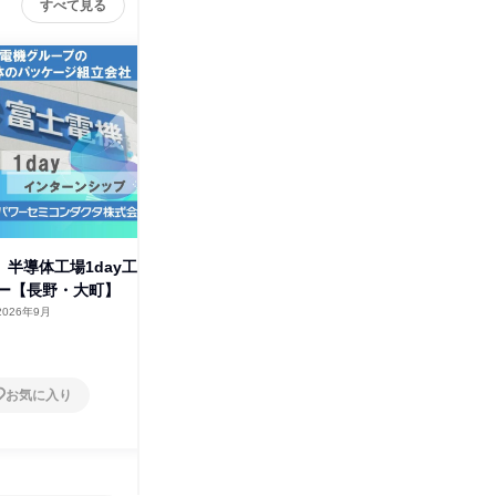
すべて見る
富士電
 半導体工場1day工
【富山・滑川】パワー半導体の
ー【長野・大町】
1day工場見学ツアー
2026年9月
富山県
2026年9月
1日
お気に入り
お気に入り