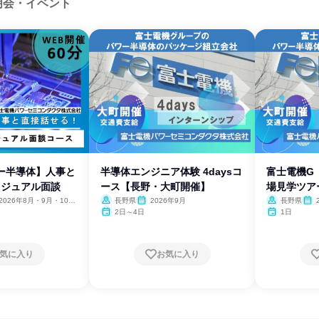
明会・イベント
ワー半導体】人事と
半導体エンジニア体験 4daysコ
富士電機G
カジュアル面談
ース【長野・大町開催】
場見学ツア
2026年8月・9月・10
長野県
2026年9月
長野県
11月
2日～4日
1日
気に入り
お気に入り