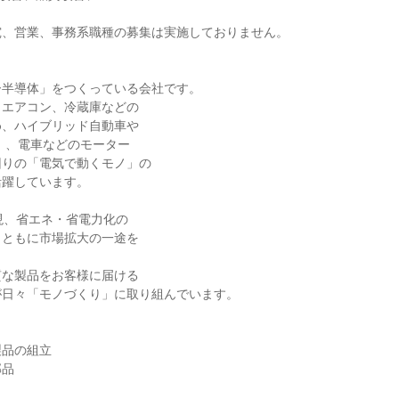
究、営業、事務系職種の募集は実施しておりません。
ー半導体」をつくっている会社です。
、エアコン、冷蔵庫などの
め、ハイブリッド自動車や
）、電車などのモーター
回りの「電気で動くモノ」の
活躍しています。
現、省エネ・省電力化の
とともに市場拡大の一途を
。
質な製品をお客様に届ける
が日々「モノづくり」に取り組んでいます。
製品の組立
部品