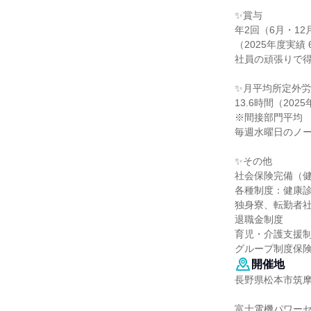
✨賞与
年2回（6月・12
（2025年度実績 
社員の頑張りで
✨月平均所定外
13.6時間（202
※間接部門平均
毎週水曜日のノ
✨その他
社会保険完備（
各種制度：健康
独身寮、転勤者
退職金制度
育児・介護支援
グループ制度保
開催地
長野県松本市筑摩4-
富士電機パワー