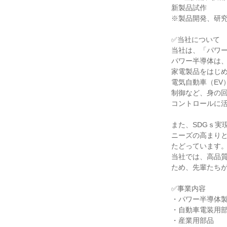
新製品試作
※製品開発、研
✅当社について
当社は、「パワ
パワー半導体は
家電製品をはじ
電気自動車（EV
制御など、身の
コントロールに
また、SDGｓ実
ニーズの高まり
たどっています
当社では、高品
ため、先輩たち
✅事業内容
・パワー半導体
・自動車電装用
・産業用部品