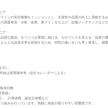
ニア
産ラインの安定稼働をミッションとし、生産性や品質の向上に貢献する
ンの課題発見・分析・改善、新ライン立ち上げ、設備メンテナンスなど
ニア
高品質な製品」をつくりお客様に届ける、ものづくりを支える「品質の
てもらえる品質水準を担保するため、特性の違いをいち早く発見し、調
土日）。
末年始は長期連休有（会社カレンダーによる）
均取得日数
年度実績）
回）、計画休暇、誕生日休暇など
取り組みを行っています。気軽に有給が取りやすい雰囲気です。