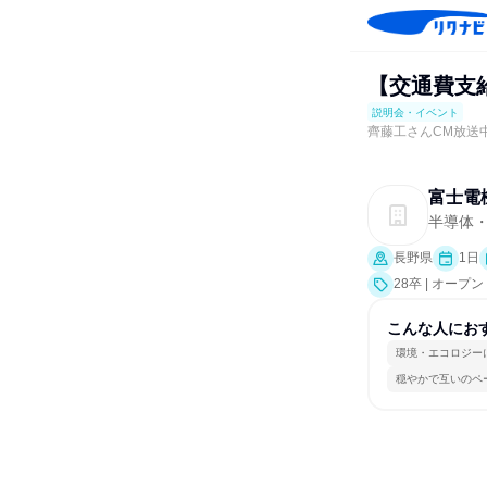
【交通費支給
説明会・イベント
齊藤工さんCM放送
富士電
半導体
長野県
1日
28卒 | オー
こんな人にお
環境・エコロジー
穏やかで互いのペ