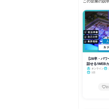
この企業の説
【28卒・パ
話せる!WEB
オンライン
月・
1日
お