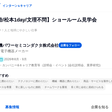
インターン
キャリア
＆
/松本1day/文理不問】ショールーム見学会
中！人と地球にやさしい仕事
機パワーセミコンダクタ株式会社
企業をフォロー
・電子機器メーカー
2026年8月・9月
プン・カンパニー&キャリア教育等（説明会・イベント [会社説明会、業界研究]）
すすめ
に携わりたい
テクノロジーに携わりたい
機械・機器に携わりたい
商品・サービスを製作し
ースを尊重
常に新しいものに挑戦
チームワークを重視
長く同じ会社に居続けられる
募集情報
企業を知る