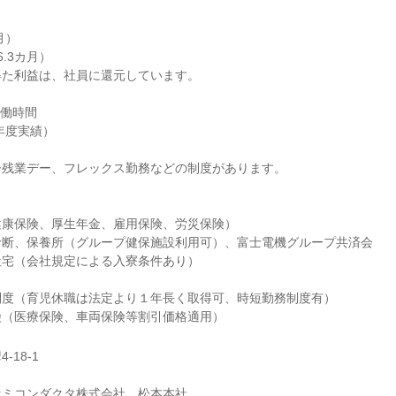
月）
6.3カ月）
得た利益は、社員に還元しています。
労働時間
5年度実績）
ー残業デー、フレックス勤務などの制度があります。
健康保険、厚生年金、雇用保険、労災保険）
診断、保養所（グループ健保施設利用可）、富士電機グループ共済会
社宅（会社規定による入寮条件あり）
制度（育児休職は法定より１年長く取得可、時短勤務制度有）
険（医療保険、車両保険等割引価格適用）
18-1
セミコンダクタ株式会社 松本本社