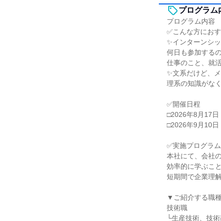
プログラム
プログラム内容
✅こんな方にお
✨インターンシ
何日も参加する
仕事のこと、就
✨文系だけど、
理系の知識がな
✅開催日程
□2026年8月17日
□2026年9月10日
✅実施プログラム
本社にて、会社
効率的に学ぶこ
短期間で企業理
▼ご紹介する職
技術職
└生産技術、技術