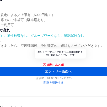
規定による／上限有（5000円迄））
ク等でのご来場可（駐車場あり）
シー利用可
の流れ
順）、適性検査なし、グループワークなし、筆記試験なし
れ
だきましたら、空席確認後、予約確定のご連絡をさせていただきます。
エントリーするとプログラムの詳細案内を
受け取れるようになります
締切：あと3日
エントリー画面へ
原稿ID：
61f06f38b1e11425
問題を報告する