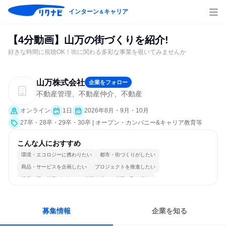
インターン
キャリア
＆
【4分動画】山万の街づくりを紹介!
好きな時間に視聴OK！街に関わる多彩な事業を覗いてみませんか
山万株式会社
企業をフォロー
不動産管理、不動産仲介、不動産
オンライン
1日
2026年8月・9月・10月
27卒・28卒・29卒・30卒 | オープン・カンパニー&キャリア教育等
こんな人におすすめ
環境・エコロジーに携わりたい
都市・街づくりがしたい
商品・サービスを企画したい
プロジェクトを推進したい
経営に近い仕事がしたい
情熱を持って仕事に取り組む
コミュニケーションが活発
常に新しいものに挑戦
多様な職種の人と関われる
若手が裁量を持てる環境
募集情報
企業を知る