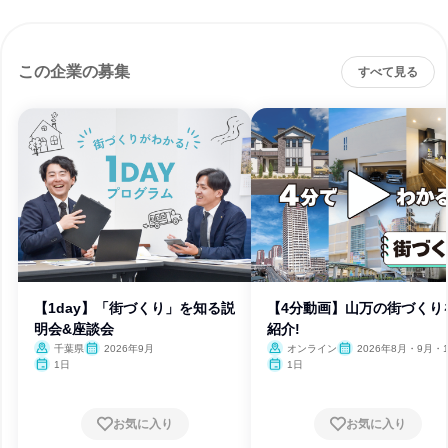
この企業の募集
すべて見る
【1day】「街づくり」を知る説
【4分動画】山万の街づくり
明会&座談会
紹介!
千葉県
2026年9月
オンライン
2026年8月・9月・
1日
1日
お気に入り
お気に入り