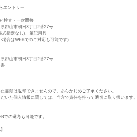
らエントリー
SPI検査・一次面接
県郡山市朝日3丁目2番27号
書式指定なし)、筆記用具
い場合はWEBでのご対応も可能です)
県郡山市朝日3丁目2番27号
明書
いた書類は返却できませんので、あらかじめご了承ください。
ただいた個人情報に関しては、当方で責任を持って適切に取り扱います
EBでの選考も可能です。
地】