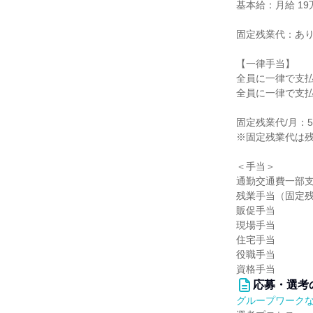
基本給：月給 19
固定残業代：あ
【一律手当】
全員に一律で支
全員に一律で支
固定残業代/月：50
※固定残業代は
＜手当＞
通勤交通費一部
残業手当（固定
販促手当
現場手当
住宅手当
役職手当
資格手当
応募・選考
グループワーク