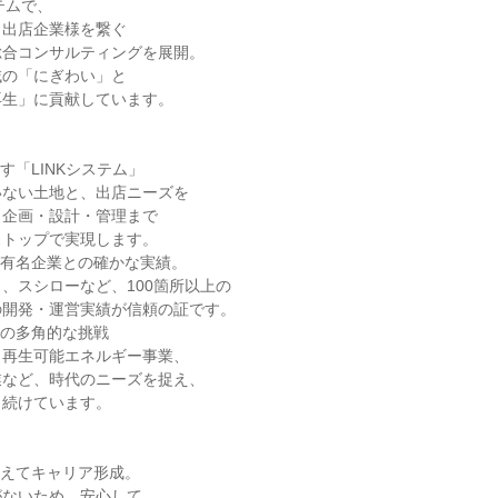
テムで、
と出店企業様を繋ぐ
総合コンサルティングを展開。
域の「にぎわい」と
再生」に貢献しています。
す「LINKシステム」
いない土地と、出店ニーズを
、企画・設計・管理まで
ストップで実現します。
手有名企業との確かな実績。
、スシローなど、100箇所以上の
の開発・運営実績が信頼の証です。
への多角的な挑戦
、再生可能エネルギー事業、
業など、時代のニーズを捉え、
し続けています。
据えてキャリア形成。
がないため、安心して