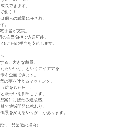
、成長できます。
けて働く！
整は個人の裁量に任され、
です。
住宅手当が充実。
万円の自己負担で入居可能。
2.5万円の手当を支給します。
力＞
ンする、大きな裁量。
ったらいいな」というアイデアを
未来を企画できます。
企業の夢を叶えるマッチング。
な収益をもたらし、
値と賑わいを創出します。
大型案件に携わる達成感。
間軸で地域開発に携わり、
の風景を変えるやりがいがあります。
流れ（営業職の場合）