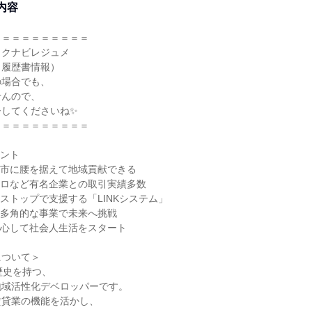
内容
＝＝＝＝＝＝＝＝＝＝
リクナビレジュメ
・履歴書情報）
の場合でも、
せんので、
ーしてくださいね✨
＝＝＝＝＝＝＝＝＝＝
イント
山市に腰を据えて地域貢献できる
クロなど有名企業との取引実績多数
ストップで支援する「LINKシステム」
く多角的な事業で未来へ挑戦
安心して社会人生活をスタート
について＞
歴史を持つ、
地域活性化デベロッパーです。
賃貸業の機能を活かし、