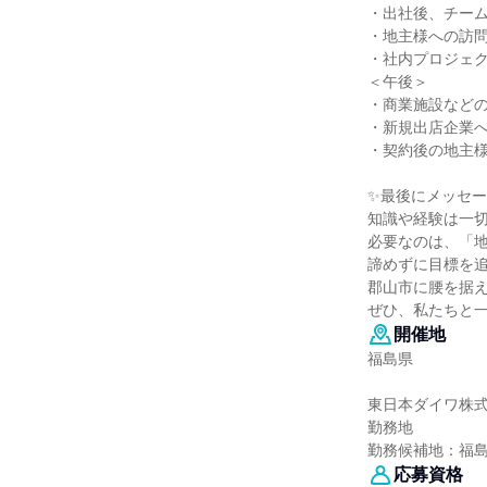
・出社後、チー
・地主様への訪
・社内プロジェ
＜午後＞
・商業施設など
・新規出店企業
・契約後の地主
✨最後にメッセ
知識や経験は一
必要なのは、「
諦めずに目標を
郡山市に腰を据
ぜひ、私たちと
開催地
福島県
東日本ダイワ株
勤務地
勤務候補地：福
応募資格