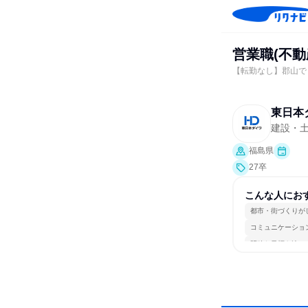
営業職(不
【転勤なし】郡山で
東日本
建設・
福島県
27卒
こんな人にお
都市・街づくりが
コミュニケーショ
明確な目標を追い