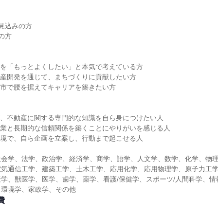
業見込みの方
の方
元を「もっとよくしたい」と本気で考えている方
動産開発を通じて、まちづくりに貢献したい方
山市で腰を据えてキャリアを築きたい方
＞
げ、不動産に関する専門的な知識を自ら身につけたい人
企業と長期的な信頼関係を築くことにやりがいを感じる人
環境で、自ら企画を立案し、行動まで起こせる人
社会学、法学、政治学、経済学、商学、語学、人文学、数学、化学、物
電気通信工学、建築工学、土木工学、応用化学、応用物理学、原子力工
学、獣医学、医学、歯学、薬学、看護/保健学、スポーツ/人間科学、情
、環境学、家政学、その他
費