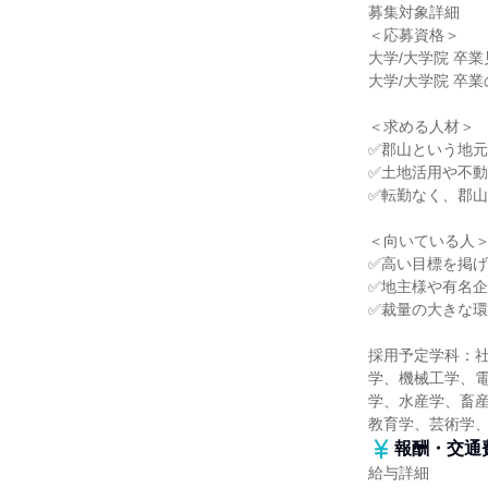
募集対象詳細
＜応募資格＞
大学/大学院 卒
大学/大学院 卒業
＜求める人材＞
✅郡山という地
✅土地活用や不
✅転勤なく、郡
＜向いている人
✅高い目標を掲
✅地主様や有名
✅裁量の大きな
採用予定学科：
学、機械工学、
学、水産学、畜産
教育学、芸術学
報酬・交通
給与詳細