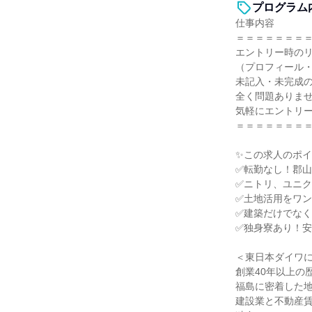
プログラム
仕事内容
＝＝＝＝＝＝＝
エントリー時の
（プロフィール
未記入・未完成
全く問題ありま
気軽にエントリ
＝＝＝＝＝＝＝
✨この求人のポ
✅転勤なし！郡
✅ニトリ、ユニ
✅土地活用をワン
✅建築だけでな
✅独身寮あり！
＜東日本ダイワ
創業40年以上の
福島に密着した
建設業と不動産