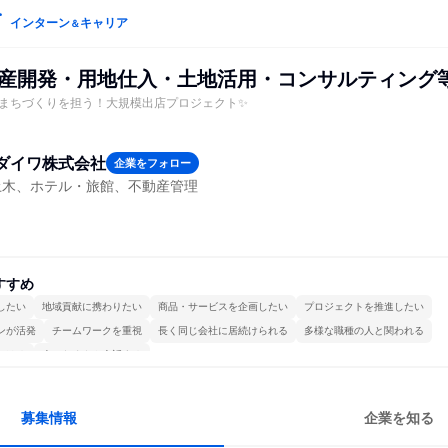
インターン
キャリア
＆
動産開発・用地仕入・土地活用・コンサルティング等
まちづくりを担う！大規模出店プロジェクト✨
ダイワ株式会社
企業をフォロー
土木、ホテル・旅館、不動産管理
すすめ
したい
地域貢献に携わりたい
商品・サービスを企画したい
プロジェクトを推進したい
ンが活発
チームワークを重視
長く同じ会社に居続けられる
多様な職種の人と関われる
かける
人とたくさん会話する
募集情報
企業を知る