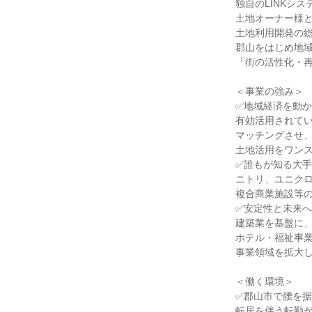
独自のLINKシス
土地オーナー様
土地利用開発の
郡山をはじめ地
「街の活性化・
＜事業の強み＞
✅地域経済を動か
有効活用されて
マッチングさせ
土地活用をワン
✅誰もが知る大
ニトリ、ユニクロ
複合商業施設等
✅安定性と未来
建築業を基盤に
ホテル・福祉事
事業領域を拡大
＜働く環境＞
✅郡山市で腰を
転居を伴う転勤