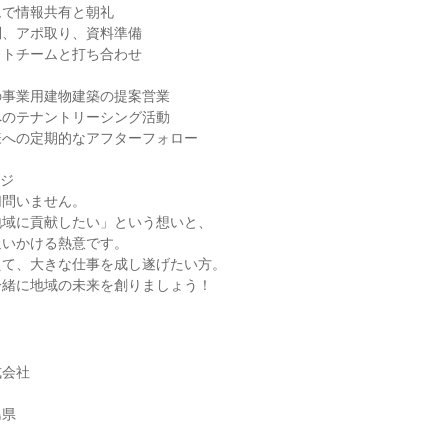
ムで情報共有と朝礼
問、アポ取り、資料準備
クトチームと打ち合わせ
の事業用建物建築の提案営業
へのテナントリーシング活動
様への定期的なアフターフォロー
ージ
切問いません。
地域に貢献したい」という想いと、
追いかける熱意です。
えて、大きな仕事を成し遂げたい方。
一緒に地域の未来を創りましょう！
式会社
島県