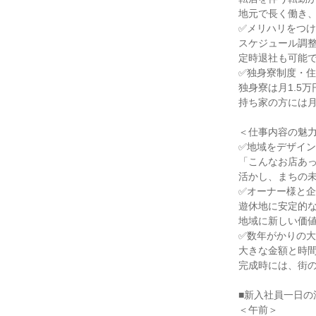
地元で長く働き
✅メリハリをつ
スケジュール調
定時退社も可能
✅独身寮制度・
独身寮は月1.5
持ち家の方には月
＜仕事内容の魅
✅地域をデザイ
「こんなお店あ
活かし、まちの
✅オーナー様と
遊休地に安定的
地域に新しい価
✅数年がかりの
大きな金額と時
完成時には、街
■新入社員一日の
＜午前＞