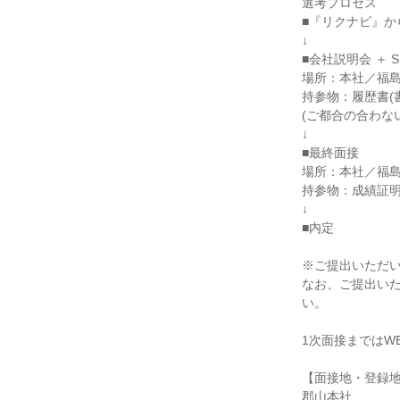
選考プロセス
■『リクナビ』か
↓
■会社説明会 ＋ 
場所：本社／福島
持参物：履歴書(
(ご都合の合わな
↓
■最終面接
場所：本社／福島
持参物：成績証
↓
■内定
※ご提出いただ
なお、ご提出い
い。
1次面接まではW
【面接地・登録
郡山本社