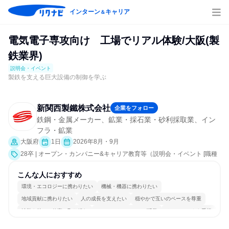
インターン
キャリア
＆
電気電子専攻向け 工場でリアル体験/大阪(製
鉄業界)
説明会・イベント
製鉄を支える巨大設備の制御を学ぶ
新関西製鐵株式会社
企業をフォロー
鉄鋼・金属メーカー、鉱業・採石業・砂利採取業、イン
フラ・鉱業
大阪府
1日
2026年8月・9月
28卒 | オープン・カンパニー&キャリア教育等（説明会・イベント [職種
研究、職場見学会、社員交流会、会社説明会、業界研究]）
こんな人におすすめ
環境・エコロジーに携わりたい
機械・機器に携わりたい
地域貢献に携わりたい
人の成長を支えたい
穏やかで互いのペースを尊重
情熱を持って仕事に取り組む
コミュニケーションが活発
チームワークを重視
長く同じ会社に居続けられる
若手が裁量を持てる環境