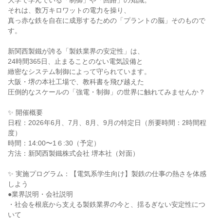
大学で学んでいる「制御」や「回路」の知識。
それは、数万キロワットの電力を操り、
真っ赤な鉄を自在に成形するための「プラントの脳」そのもので
す。
新関西製鐵が誇る「製鉄業界の安定性」は、
24時間365日、止まることのない電気設備と
緻密なシステム制御によって守られています。
大阪・堺の本社工場で、教科書を飛び越えた
圧倒的なスケールの「強電・制御」の世界に触れてみませんか？
✨ 開催概要
日程：2026年6月、7月、8月、9月の特定日（所要時間：2時間程
度）
時間：14:00〜1６:30（予定）
方法：新関西製鐵株式会社 堺本社（対面）
✨ 実施プログラム：【電気系学生向け】製鉄の仕事の熱さを体感
しよう
●業界説明・会社説明
・社会を根底から支える製鉄業界の今と、揺るぎない安定性につ
いて