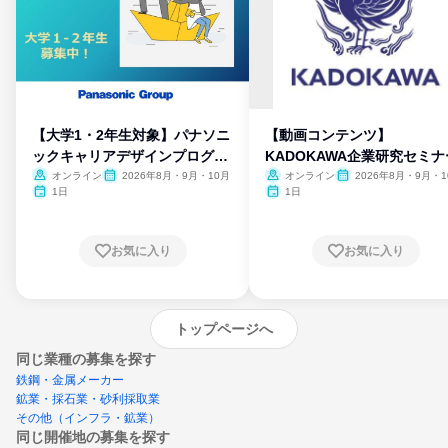
【大学1・2年生対象】パナソニ
【動画コンテンツ】
ックキャリアデザインプログラ
KADOKAWA企業研究セミナ
ム
オンライン
2026年8月・9月・10月
オンライン
2026年8月・9月・1
月・11月・12月
1日
1日
お気に入り
お気に入り
トップページへ
同じ業種の募集を探す
鉄鋼・金属メーカー
鉱業・採石業・砂利採取業
その他（インフラ・鉱業）
同じ開催地の募集を探す