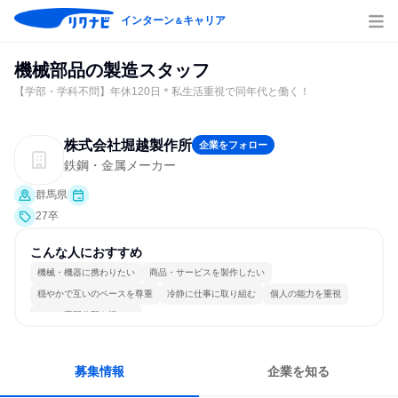
インターン
キャリア
＆
機械部品の製造スタッフ
【学部・学科不問】年休120日＊私生活重視で同年代と働く！
株式会社堀越製作所
企業をフォロー
鉄鋼・金属メーカー
群馬県
27卒
こんな人におすすめ
機械・機器に携わりたい
商品・サービスを製作したい
穏やかで互いのペースを尊重
冷静に仕事に取り組む
個人の能力を重視
一つの専門分野を極める
募集情報
企業を知る