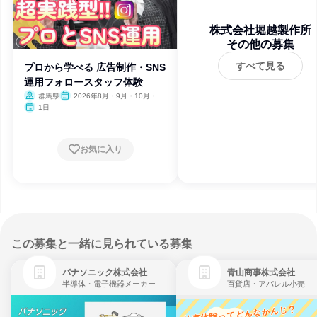
株式会社堀越製作所
その他の募集
すべて見る
プロから学べる 広告制作・SNS
運用フォロースタッフ体験
群馬県
2026年8月・9月・10月・11
月・12月
1日
お気に入り
この募集と一緒に見られている募集
パナソニック株式会社
青山商事株式会社
半導体・電子機器メーカー
百貨店・アパレル小売