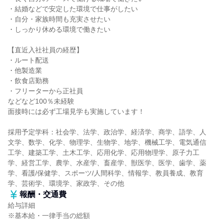
・結婚などで安定した環境で仕事がしたい
・自分・家族時間も充実させたい
・しっかり休める環境で働きたい
【直近入社社員の経歴】
・ルート配送
・他製造業
・飲食店勤務
・フリーターから正社員
などなど100％未経験
面接時には必ず工場見学も実施しています！
採用予定学科：社会学、法学、政治学、経済学、商学、語学、人
文学、数学、化学、物理学、生物学、地学、機械工学、電気通信
工学、建築工学、土木工学、応用化学、応用物理学、原子力工
学、経営工学、農学、水産学、畜産学、獣医学、医学、歯学、薬
学、看護/保健学、スポーツ/人間科学、情報学、教員養成、教育
学、芸術学、環境学、家政学、その他
報酬・交通費
給与詳細
※基本給・一律手当の総額