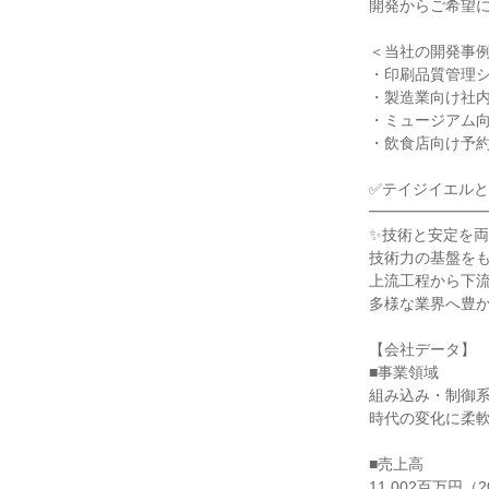
開発からご希望
＜当社の開発事
・印刷品質管理シス
・製造業向け社内購買
・ミュージアム向け音
・飲食店向け予約
✅テイジイエルとは
━━━━━━━
✨技術と安定を両
技術力の基盤を
上流工程から下流
多様な業界へ豊
【会社データ】
■事業領域
組み込み・制御系
時代の変化に柔
■売上高
11,002百万円（