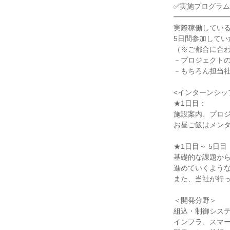
✅実施プログラム
━━━━━━━
実際稼働してい
5日間参加してい
（※ご都合に合
－プロジェクト
－もちろん担当
<インターンシッ
★1日目：
施設案内、プロ
お昼ご飯はメン
★1日目～ 5日目
基礎的な課題か
進めていくよう
また、当社が行
＜開発分野＞
組込・制御システ
インフラ、スマ