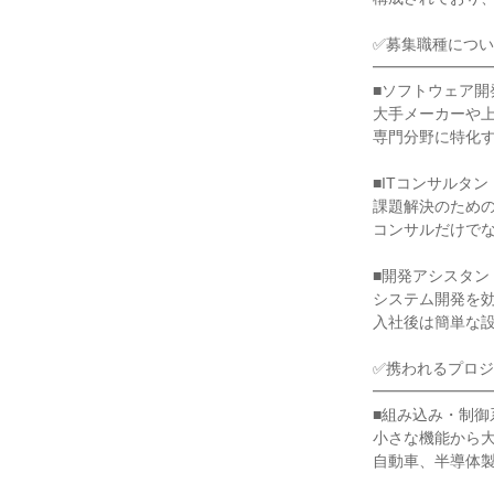
✅募集職種につ
━━━━━━━
■ソフトウェア開発職
大手メーカーや
専門分野に特化
■ITコンサルタン
課題解決のための
コンサルだけでな
■開発アシスタン
システム開発を
入社後は簡単な
✅携われるプロ
━━━━━━━
■組み込み・制御
小さな機能から
自動車、半導体