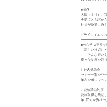
■拠点
大阪（本社）、
全拠点とも駅か
社員が快適に通
✅テイジイエル
━━━━━━━
■自ら学ぶ意欲
「新しい技術に
――そんな想い
様々な制度や取
1.社内勉強会
セミナー型やワ
年次やポジショ
2.資格奨励制度
資格取得を奨励
年1回対象資格の