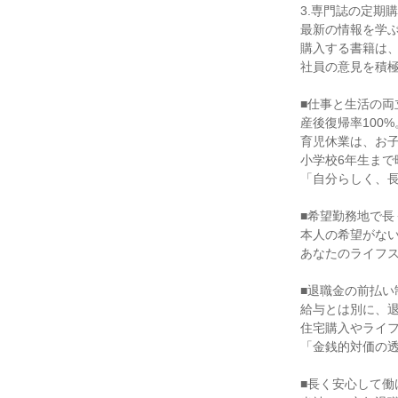
3.専門誌の定期
最新の情報を学
購入する書籍は
社員の意見を積
■仕事と生活の両
産後復帰率100%
育児休業は、お子
小学校6年生まで
「自分らしく、
■希望勤務地で長
本人の希望がな
あなたのライフ
■退職金の前払い
給与とは別に、
住宅購入やライ
「金銭的対価の
■長く安心して働