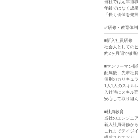
当社では定年退
年齢ではなく成
「長く価値を発
✅研修・教育体
━━━━━━━
■新入社員研修
社会人としてのビ
約2ヶ月間で徹底
■マンツーマン指
配属後、先輩社
個別のカリキュ
1人1人のスキル
入社時にスキル
安心して取り組
■社員教育
当社のエンジニア
新入社員研修か
これまでテイジ
構成されており