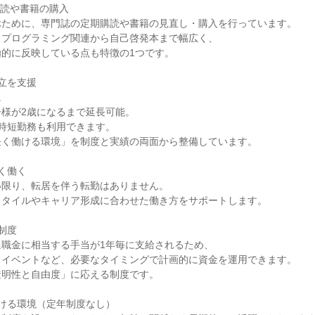
購読や書籍の購入
ぶために、専門誌の定期購読や書籍の見直し・購入を行っています。
、プログラミング関連から自己啓発本まで幅広く、
極的に反映している点も特徴の1つです。
立を支援
。
様が2歳になるまで延長可能。
時短勤務も利用できます。
長く働ける環境」を制度と実績の両面から整備しています。
く働く
い限り、転居を伴う転勤はありません。
スタイルやキャリア形成に合わせた働き方をサポートします。
制度
退職金に相当する手当が1年毎に支給されるため、
フイベントなど、必要なタイミングで計画的に資金を運用できます。
透明性と自由度」に応える制度です。
ける環境（定年制度なし）