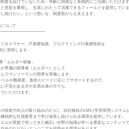
職制度を設けていないため、年齢に関係なく長期的にご活躍いただけま
果と意欲を重視し、生涯にわたって活躍できるフィールドを提供してい
揮し続けたい」という想いを、制度面からも支えます。
制について
━━━━━━━━━━━━
ジネスマナー、IT基礎知識、プログラミングの基礎技術を
的に習得します。
導「エルダー研修」
員が専属の指導者（エルダー）として
ラムでマンツーマンの指導を実施します。
レベルや難易度、進捗スピードに応じてサポートするので、
面に不安がある方や文系出身の方でも、
んでいただけます。
の技術力向上の取り組みの1つに、自社独自のLMS (学習管理システム
ら継続的な社員教育まで学び成長し続けられる環境を提供しています。
イエルが実践で培ってきた幅広い分野の知識が学べる豊富なコンテンツ
、自分のなりたいエンジニアを目指せる環境があります。