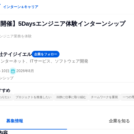
インターン
キャリア
＆
開催】5Daysエンジニア体験インターンシップ
ンジニア業務を体験
社テイジイエル
企業をフォロー
ンターネット、ITサービス、ソフトウェア開発
～10日
2026年8月
ーンシップ
すすめ
わりたい
プロジェクトを推進したい
冷静に仕事に取り組む
チームワークを重視
一つの
募集情報
企業を知る
内容