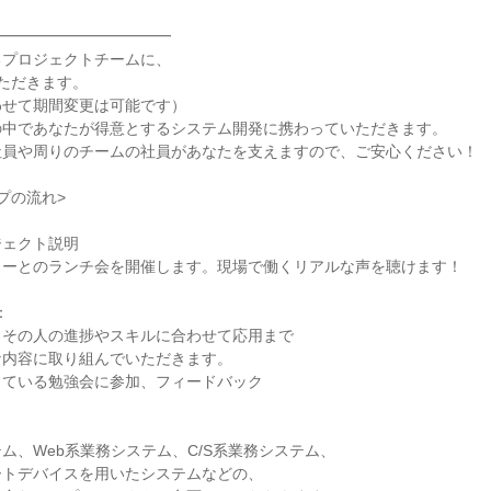
━━━━━━━━━━━━
るプロジェクトチームに、
ただきます。
わせて期間変更は可能です）
の中であなたが得意とするシステム開発に携わっていただきます。
社員や周りのチームの社員があなたを支えますので、ご安心ください！
プの流れ>
ジェクト説明
ターとのランチ会を開催します。現場で働くリアルな声を聴けます！
：
らその人の進捗やスキルに合わせて応用まで
な内容に取り組んでいただきます。
っている勉強会に参加、フィードバック
ム、Web系業務システム、C/S系業務システム、
ートデバイスを用いたシステムなどの、