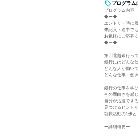
プログラム
プログラム内容
◆ー◆
エントリー時に
未記入・途中で
お気軽にご応募
◆ー◆
第四北越銀行っ
銀行にはどんな
どんな人が働い
どんな仕事・働
銀行の仕事を学
その面白さを感
自分が活躍でき
見つけるヒント
就職活動の1歩と
ー詳細概要ー