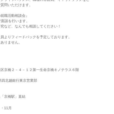
ご質問いただけます。
の就職活動相談会』
で面談を行います。
研究など、なんでも相談してください！
社員よりフィードバックを予定しております。
はありません。
央区京橋２－４－１２第一生命京橋キノテラス６階
第四北越銀行東京営業部
線「京橋駅」直結
月・11月