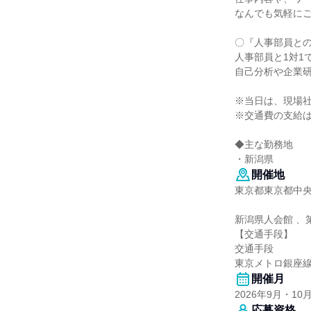
なんでも気軽に
〇『人事部員と
人事部員と1対1
自己分析や企業
※当日は、現場
※交通費の支給
◆主な勤務地
・新潟県
開催地
東京都東京都中
新潟県人会館 、
【交通手段】
交通手段
東京メトロ銀座
開催月
2026年9月・10
応募資格