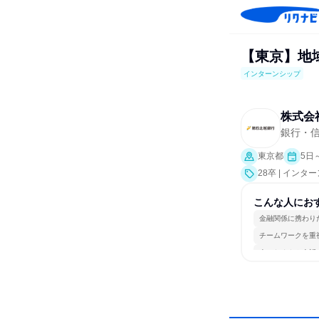
【東京】地
インターンシップ
株式会
銀行・
東京都
5日
28卒 | インタ
こんな人にお
金融関係に携わり
チームワークを重
人とたくさん会話