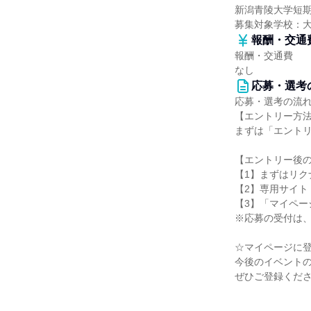
新潟青陵大学短
募集対象学校：
報酬・交通
報酬・交通費
なし
応募・選考
応募・選考の流
【エントリー方
まずは「エント
【エントリー後
【1】まずはリ
【2】専用サイ
【3】「マイペ
※応募の受付は
☆マイページに
今後のイベント
ぜひご登録くだ