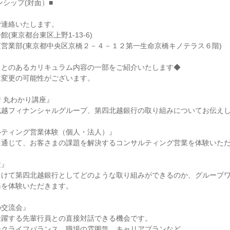
ーンシップ(対面）■
ご連絡いたします。
(東京都台東区上野1-13-6)
営業部(東京都中央区京橋２－４－１２第一生命京橋キノテラス６階)
ことのあるカリキュラム内容の一部をご紹介いたします◆
は変更の可能性がございます。
 丸わかり講座』
北越フィナンシャルグループ、第四北越銀行の取り組みについてお伝え
ルティング営業体験（個人・法人）』
を通じて、お客さまの課題を解決するコンサルティング営業を体験いた
験』
向けて第四北越銀行としてどのような取り組みができるのか、グループ
務を体験いただきます。
の交流会』
活躍する先輩行員との直接対話できる機会です。
ークライフバランス、職場の雰囲気、キャリアプランなど