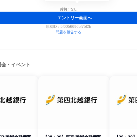
締切：なし
エントリー画面へ
原稿ID：
5f0056696bf75f2b
問題を報告する
明会・イベント