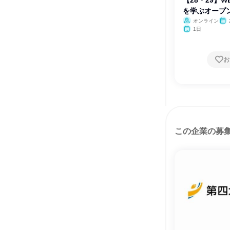
【28・29】W
を学ぶオープ
オンライン
月・
1日
お
この企業の募