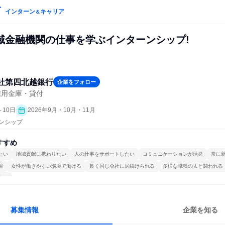
インターン
キャリア
＆
域金融機関の仕事を学ぶインターンシップ!
社第四北越銀行
企業をフォロー
信用金庫・貸付
～10日
2026年9月・10月・11月
ーンシップ
すすめ
たい
地域貢献に携わりたい
人の仕事をサポートしたい
コミュニケーションが活発
常に
視
女性が働きやすい環境で働ける
長く同じ会社に居続けられる
多様な職種の人と関われる
する
募集情報
企業を知る