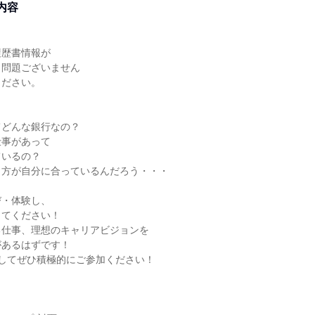
内容
履歴書情報が
も問題ございません
ください。
てどんな銀行なの？
仕事があって
ているの？
き方が自分に合っているんだろう・・・
び・体験し、
じてください！
る仕事、理想のキャリアビジョンを
があるはずです！
してぜひ積極的にご参加ください！