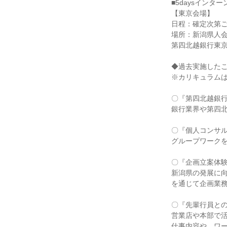
■5daysインタ
【東京会場】
日程：確定次第
場所：新潟県人会館
第四北越銀行東京
◆過去実施した
※カリキュラム
〇『第四北越銀行
銀行業界や第四
〇『個人コンサ
グループワーク
〇『企画立案体
新潟県の発展に
を通じて企画業
〇『先輩行員と
営業店や本部で
仕事内容や、ワ