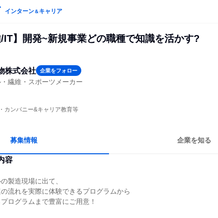
インターン
キャリア
＆
/IT】開発~新規事業どの職種で知識を活かす?
物株式会社
企業をフォロー
ル・繊維・スポーツメーカー
プン・カンパニー&キャリア教育等
募集情報
企業を知る
内容
ルの製造現場に出て、
連の流れを実際に体験できるプログラムから
るプログラムまで豊富にご用意！