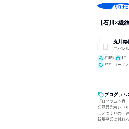
【石川×繊維
丸井織
アパレ
石川県
1日
27卒 | オー
プログラム
プログラム内容
業界最先端レベ
モノづくりの一
新規事業に触れ