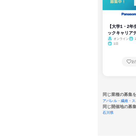
【大学1・2年
ックキャリア
ム
オンライン
1日
お
同じ業種の募集
アパレル・繊維・ス
同じ開催地の募
石川県