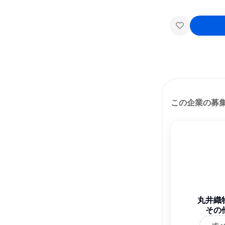
この企業の募
丸井織
その