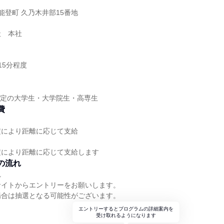
能登町 久乃木井部15番地
社 本社
15分程度
業予定の大学生・大学院生・高専生
費
定により距離に応じて支給
定により距離に応じて支給します
の流れ
れ
サイトからエントリーをお願いします。
場合は抽選となる可能性がございます。
エントリーするとプログラムの詳細案内を
受け取れるようになります