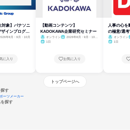
生対象】パナソニ
【動画コンテンツ】
人事の心を
デザインプログラ
KADOKAWA企業研究セミナー
の極意/選
開
2026年8月・9月・10月
オンライン
2026年8月・9月・10
オンライン
月・11月・12月
1日
1日
気に入り
お気に入り
トップページへ
を探す
ポーツメーカー
集を探す