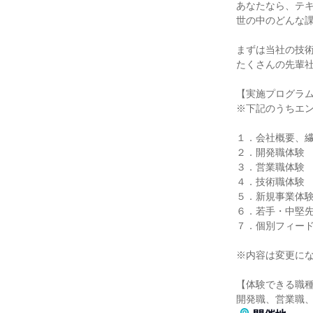
あなたなら、テ
世の中のどんな
まずは当社の技術
たくさんの先輩
【実施プログラ
※下記のうちエ
１．会社概要、
２．開発職体験
３．営業職体験
４．技術職体験
５．新規事業体
６．若手・中堅
７．個別フィー
※内容は変更に
【体験できる職
開発職、営業職