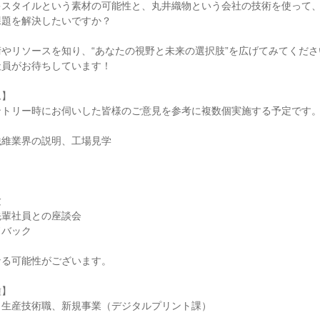
キスタイルという素材の可能性と、丸井織物という会社の技術を使って
課題を解決したいですか？
やリソースを知り、“あなたの視野と未来の選択肢”を広げてみてくださ
社員がお待ちしています！
ム】
ントリー時にお伺いした皆様のご意見を参考に複数個実施する予定です
繊維業界の説明、工場見学
験
先輩社員との座談会
ドバック
なる可能性がございます。
種】
、生産技術職、新規事業（デジタルプリント課）