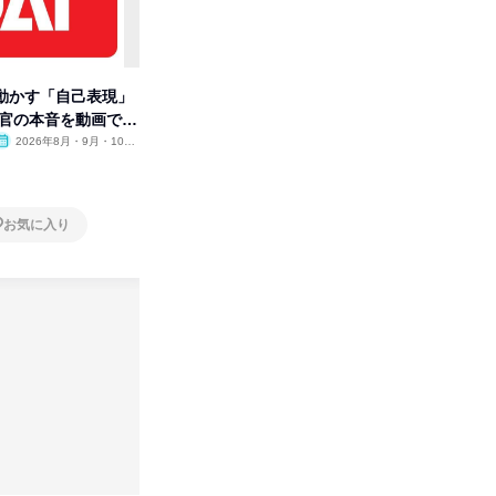
動かす「自己表現」
先着順・選考なし|注文住宅の総
【オンラ
考官の本音を動画で公
合職|会社説明会&社長座談会
業界の裏
明会
2026年8月・9月・10
オンライン
2026年8月・9月
オンラ
月・11月・12月
1日
1日
お気に入り
お気に入り