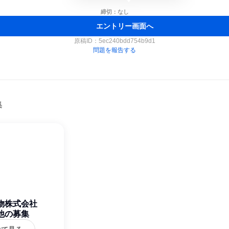
締切：なし
エントリー画面へ
原稿ID：
5ec240bdd754b9d1
問題を報告する
集
物株式会社
他の募集