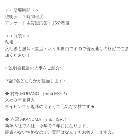
＜＜所要時間＞＞
説明会：１時間程度
アンケート＆質疑応答：15分程度
＜＜服装＞＞
私服
入社後も服装・髪型・ネイル自由ですので普段通りの格好でご参
加ください！
✅説明会担当の人事をご紹介✅
-
下記2名どちらかが担当します♪
◆ 村野 MURANO （mbti:ESFP）
入社８年目突入！
ダイビングが趣味の明るくて元気な女性です★
◆ 赤沼 AKANUMA （mbti:ISFJ）
新卒入社で入社！今年で７年目になります。
裏表がない性格なので、質問はなんでもお答えしますよ♪