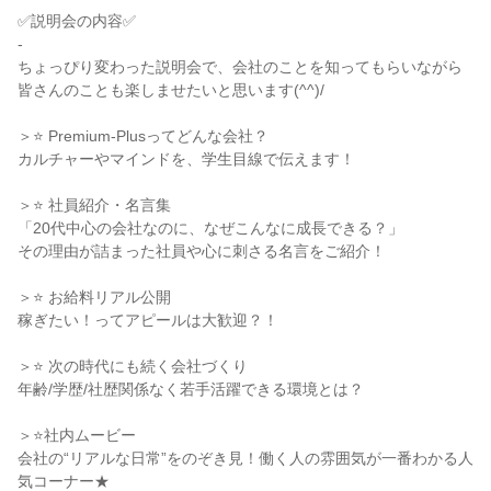
✅説明会の内容✅
-
ちょっぴり変わった説明会で、会社のことを知ってもらいながら
皆さんのことも楽しませたいと思います(^^)/
＞⭐ Premium-Plusってどんな会社？
カルチャーやマインドを、学生目線で伝えます！
＞⭐ 社員紹介・名言集
「20代中心の会社なのに、なぜこんなに成長できる？」
その理由が詰まった社員や心に刺さる名言をご紹介！
＞⭐ お給料リアル公開
稼ぎたい！ってアピールは大歓迎？！
＞⭐ 次の時代にも続く会社づくり
年齢/学歴/社歴関係なく若手活躍できる環境とは？
＞⭐社内ムービー
会社の“リアルな日常”をのぞき見！働く人の雰囲気が一番わかる人
気コーナー★