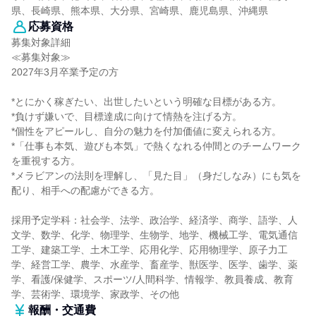
県、長崎県、熊本県、大分県、宮崎県、鹿児島県、沖縄県
応募資格
募集対象詳細
≪募集対象≫
2027年3月卒業予定の方
*とにかく稼ぎたい、出世したいという明確な目標がある方。
*負けず嫌いで、目標達成に向けて情熱を注げる方。
*個性をアピールし、自分の魅力を付加価値に変えられる方。
*「仕事も本気、遊びも本気」で熱くなれる仲間とのチームワーク
を重視する方。
*メラビアンの法則を理解し、「見た目」（身だしなみ）にも気を
配り、相手への配慮ができる方。
採用予定学科：社会学、法学、政治学、経済学、商学、語学、人
文学、数学、化学、物理学、生物学、地学、機械工学、電気通信
工学、建築工学、土木工学、応用化学、応用物理学、原子力工
学、経営工学、農学、水産学、畜産学、獣医学、医学、歯学、薬
学、看護/保健学、スポーツ/人間科学、情報学、教員養成、教育
学、芸術学、環境学、家政学、その他
報酬・交通費