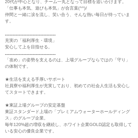
20代が中心となり、チーム一丸となって目標を追いかけます。
「仕事も本気、遊びも本気」が合言葉(^^)/
仲間と一緒に涙を流し、笑い合う、そんな熱い毎日が待っていま
す。
₌₌₌₌₌₌₌₌₌₌₌₌₌₌₌₌₌₌₌₌₌₌₌₌₌₌₌₌₌₌₌₌₌
充実の「福利厚生・環境」
安心して上を目指せる。
₌₌₌₌₌₌₌₌₌₌₌₌₌₌₌₌₌₌₌₌₌₌₌₌₌₌₌₌₌₌₌₌₌
「攻め」の姿勢を支えるのは、上場グループならではの「守り」
の体制です。
★生活を支える手厚いサポート
社員寮や福利厚生が充実しており、初めての社会人生活も安心し
てスタートできます。
★東証上場グループの安定基盤
東証スタンダード上場の「プレミアムウォーターホールディング
ス」のグループ企業。
毎年120%超の増収を継続し、ホワイト企業GOLD認定も取得して
いる安心の優良企業です。