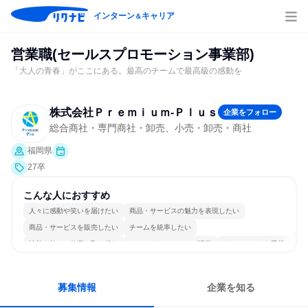
インターン
キャリア
＆
営業職(セールスプロモーション事業部)
「大人の青春」がここにある。最高のチームで最高級の感動を
株式会社Ｐｒｅｍｉｕｍ‐Ｐｌｕｓ
企業をフォロー
総合商社・専門商社・卸売、小売・卸売・商社
福岡県
27卒
こんな人におすすめ
人々に感動や笑いを届けたい
商品・サービスの魅力を表現したい
商品・サービスを販売したい
チームを統率したい
情熱を持って仕事に取り組む
コミュニケーションが活発
チームワークを重視
明確な目標を追いかける
若手が裁量を持てる環境
人とたくさん会話する
募集情報
企業を知る