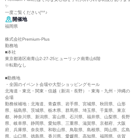
✨
一度ご覧ください(^^♪
開催地
福岡県
株式会社Premium‐Plus
勤務地
■本社
東京都港区南青山2-27-25ヒューリック南青山6階
※転勤なし
■勤務地
・全国のイベント会場や大型ショッピングモール
北海道・東北・関東・信越（新潟・長野）・東海・九州・沖縄の
会場
勤務候補地：北海道、青森県、岩手県、宮城県、秋田県、山形
県、福島県、茨城県、栃木県、群馬県、埼玉県、千葉県、東京
都、神奈川県、新潟県、富山県、石川県、福井県、山梨県、長野
県、岐阜県、静岡県、愛知県、三重県、滋賀県、京都府、大阪
府、兵庫県、奈良県、和歌山県、鳥取県、島根県、岡山県、広島
県、山口県、徳島県、香川県、愛媛県、高知県、福岡県、佐賀