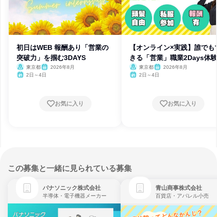
初日はWEB 報酬あり「営業の
【オンライン×実践】誰でも
突破力」を掴む3DAYS
きる「営業」職業2Days体
東京都
2026年8月
東京都
2026年8月
2日～4日
2日～4日
お気に入り
お気に入り
この募集と一緒に見られている募集
パナソニック株式会社
青山商事株式会社
半導体・電子機器メーカー
百貨店・アパレル小売