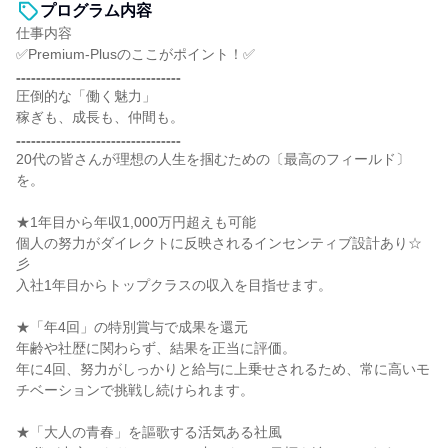
プログラム内容
仕事内容
✅Premium-Plusのここがポイント！✅
₌₌₌₌₌₌₌₌₌₌₌₌₌₌₌₌₌₌₌₌₌₌₌₌₌₌₌₌₌₌₌₌₌
圧倒的な「働く魅力」
稼ぎも、成長も、仲間も。
₌₌₌₌₌₌₌₌₌₌₌₌₌₌₌₌₌₌₌₌₌₌₌₌₌₌₌₌₌₌₌₌₌
20代の皆さんが理想の人生を掴むための〔最高のフィールド〕
を。
★1年目から年収1,000万円超えも可能
個人の努力がダイレクトに反映されるインセンティブ設計あり☆
彡
入社1年目からトップクラスの収入を目指せます。
★「年4回」の特別賞与で成果を還元
年齢や社歴に関わらず、結果を正当に評価。
年に4回、努力がしっかりと給与に上乗せされるため、常に高いモ
チベーションで挑戦し続けられます。
★「大人の青春」を謳歌する活気ある社風