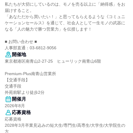
私たちが大切にしているのは、モノを売る以上に「納得感」をお
届けすること。
「あなただから買いたい！」と思ってもらえるような《コミュニ
ケーションセールス》を通じて、社会人として一生モノの武器に
なる「人の魅力で勝つ営業力」を伝授します！
■ お問い合わせ ■
人事部直通：03-6812-9056
開催地
東京都港区南青山2-27-25 ヒューリック南青山6階
Premium-Plus南青山営業所
【交通手段】
交通手段
外苑前駅より徒歩2分
開催月
2026年8月
応募資格
応募資格
2028年3月卒業見込みの短大生/専門生/高専生/大学生/大学院生の
方