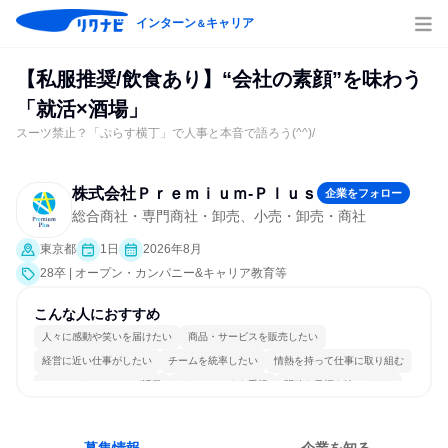
インターン
キャリア
＆
【私服推奨/飲食あり】“会社の素顔”を味わう
「就活×酒場」
スーツ禁止？「ぷらす横丁」で人事と本音で語ろう(^^)/
株式会社Ｐｒｅｍｉｕｍ‐Ｐｌｕｓ
企業をフォロー
総合商社・専門商社・卸売、小売・卸売・商社
東京都
1日
2026年8月
28卒 | オープン・カンパニー&キャリア教育等
こんな人におすすめ
人々に感動や笑いを届けたい
商品・サービスを販売したい
経営に近い仕事がしたい
チームを統率したい
情熱を持って仕事に取り組む
コミュニケーションが活発
チームワークを重視
明確な目標を追いかける
若手が裁量を持てる環境
人とたくさん会話する