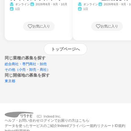
ム
オンライン
2026年8月・9月・10月
オンライン
2026年8月・9月・1
月・11月・12月
1日
1日
お気に入り
お気に入り
トップページへ
同じ業種の募集を探す
総合商社・専門商社・卸売
その他（小売・卸売・商社）
同じ開催地の募集を探す
東京都
エントリーするとプログラムの詳細案内を
ヘルプ・お問い合わせ
ログインでお困りの方はこちら
受け取れるようになります
データを使ったサービスのご紹介
Indeedプライバシー規約
リクルートID規約