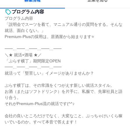
募集情報
企業を知る
プログラム内容
プログラム内容
「説明会でスーツを着て、マニュアル通りの質問をする。そんな
就活、面白くない。」
Premium-Plusの採用は、居酒屋から始まります⭐
━━…━━…━━…━━…━━
＼★ 就活×酒場 ★／
「ぷらす横丁」期間限定OPEN
━━…━━…━━…━━…━━
就活って「堅苦しい」イメージがありませんか？
ぷらす横丁は、その常識をくつがえす新しい就活スタイル。
お酒（またはソフトドリンク）を片手に、私服で、先輩社員と語
り合う。
それがPremium-Plus流の就活です(^^♪
会社の良いところだけでなく、大変なこと、ぶっちゃけいくら稼
いでいるのか。すべて本音で答えます！