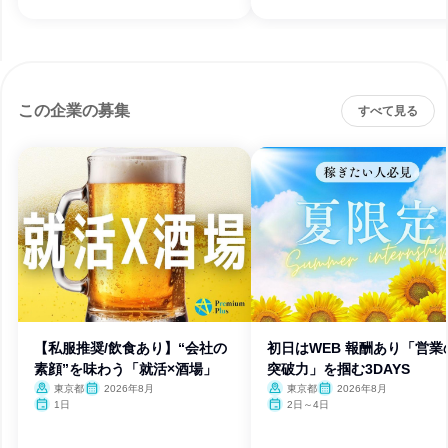
この企業の募集
すべて見る
【私服推奨/飲食あり】“会社の
初日はWEB 報酬あり「営業
素顔”を味わう「就活×酒場」
突破力」を掴む3DAYS
東京都
2026年8月
東京都
2026年8月
1日
2日～4日