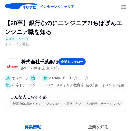
インターン
キャリア
＆
【28卒】銀行なのにエンジニア?!ちばぎんエ
ンジニア職を知る
説明会・イベント
オンライン開催
株式会社千葉銀行
企業をフォロー
銀行・信用金庫・貸付
オンライン
1日
2026年9月・10月・11月
28卒 | オープン・カンパニー&キャリア教育等（説明会・イベント [職種
研究、社員交流会、会社説明会、業界研究]）
こんな人におすすめ
金融関係に携わりたい
プロジェクトを推進したい
人の仕事をサポートしたい
募集情報
企業を知る