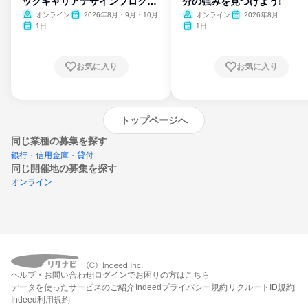
ックキャリアデザインプログラ
分の強みを見つけよう!
ム
オンライン
2026年8月・9月・10月
オンライン
2026年8月
1日
1日
お気に入り
お気に入り
トップページへ
同じ業種の募集を探す
銀行・信用金庫・貸付
同じ開催地の募集を探す
オンライン
エントリーするとプログラムの詳細案内を
ヘルプ・お問い合わせ
ログインでお困りの方はこちら
受け取れるようになります
データを使ったサービスのご紹介
Indeedプライバシー規約
リクルートID規約
Indeed利用規約
締切：なし