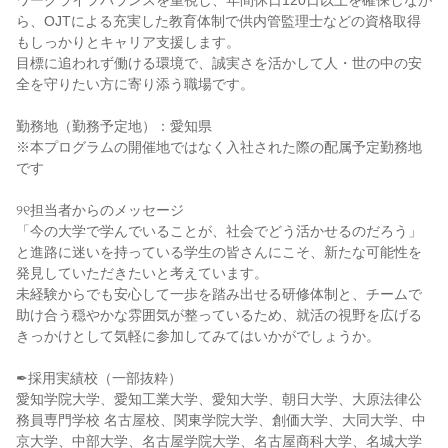
ワークライフバランスを重視し、年間休日120日以上を確保しなが
ら、OJTによる充実した教育体制で供内管監理士などの資格取得
もしっかりとキャリア支援します。
目標に追われず働ける環境で、誠実さを活かして人・世の中の安
全を守りたい方に寄り添う職場です。
勤務地（勤務予定地）：愛知県
※本プログラムの開催地ではなく入社された際の配属予定勤務地
です
୨୧担当者からのメッセージ
「今の大学で学んでいることが、社会でどう活かせるのだろう」
と進路に迷いを持っている学生の皆さんにこそ、新たな可能性を
発見していただきたいと考えています。
未経験からでも安心して一歩を踏み出せる研修体制と、チームで
助け合う穏やかな雰囲気が整っているため、就活の視野を広げる
きっかけとして気軽に参加してみてはいかがでしょうか。
✒採用実績校（一部抜粋）
愛知学院大学、愛知工業大学、愛知大学、朝日大学、大原法律公
務員専門学校 名古屋校、関東学院大学、創価大学、大同大学、中
京大学、中部大学、名古屋学院大学、名古屋商科大学、名城大学