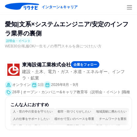
インターン
キャリア
＆
愛知|文系×システムエンジニア/安定のインフ
ラ業界の裏側
説明会・イベント
WEB30分/私服OK/一生モノの専門スキルを身につけたい方
東海設備工業株式会社
企業をフォロー
建設・土木、電力・ガス・水道・エネルギー、インフ
ラ・鉱業
オンライン
1日
2026年8月・9月
28卒 | オープン・カンパニー&キャリア教育等（説明会・イベント [職種
研究、社員交流会、会社説明会、業界研究]）
こんな人におすすめ
人・世の中の安全を守りたい
都市・街づくりがしたい
地域貢献に携わりたい
人の仕事をサポートしたい
穏やかで互いのペースを尊重
チームワークを重視
長く同じ会社に居続けられる
一つの専門分野を極める
目標に追われず働ける