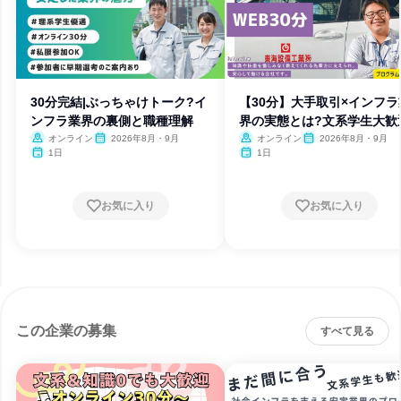
30分完結|ぶっちゃけトーク?イ
【30分】大手取引×インフラ
ンフラ業界の裏側と職種理解
界の実態とは?文系学生大歓
オンライン
2026年8月・9月
オンライン
2026年8月・9月
1日
1日
お気に入り
お気に入り
この企業の募集
すべて見る