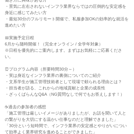
働き方に興味がある方
・景気に左右されないインフラ業界ならではの圧倒的な安定感を
身近に感じてみたい方
・最短30分のフルリモート開催で、私服参加OKの効率的な就活を
進めたい方
📅実施予定日程
6月から随時開催！（完全オンライン / 全学年対象）
※日程を優先的にご案内します。まずはお気軽にご応募くださ
い。
⏰プログラム内容（所要時間30分～）
・実は身近なインフラ業界の裏側についてのご紹介
・文系学生が施工管理技術者として現場で頼られる理由とは？
・担当者が語る、これからの地域貢献と企業の成長性
・ざっくばらんなQ&A（NG質問なしで何でもお答えします！）
☕過去の参加者の感想
「施工管理は厳しいイメージがありましたが、お話を聞いて人と
の繋がりを大切にする温かい仕事なのだと理解できました」
「30分という短時間で、インフラ業界の安定感とやりがいについ
て効率よく業界研究を進めることができました」