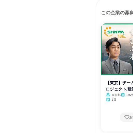
この企業の募
【東京】チー
ロジェクト/
学!
東京都
20
月・12月
1日
お