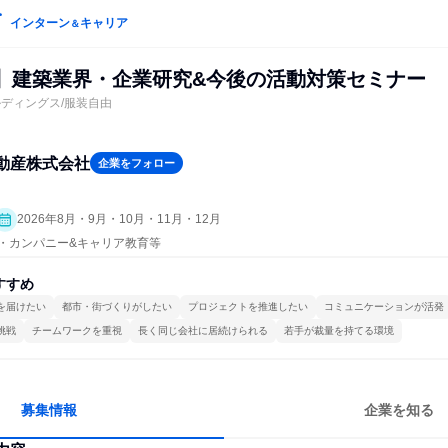
インターン
キャリア
＆
け】建築業界・企業研究&今後の活動対策セミナー
ルディングス/服装自由
動産株式会社
企業をフォロー
2026年8月・9月・10月・11月・12月
プン・カンパニー&キャリア教育等
すすめ
を届けたい
都市・街づくりがしたい
プロジェクトを推進したい
コミュニケーションが活発
挑戦
チームワークを重視
長く同じ会社に居続けられる
若手が裁量を持てる環境
募集情報
企業を知る