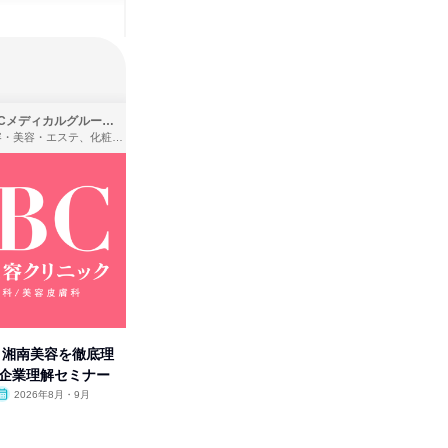
SBCメディカルグループ株式会社
株式会社バンダイ
理容・美容・エステ、化粧品・理美容用品小売、医療・病院
アパレル・繊維・スポーツメーカー、製造・メーカー、ゲーム制作・販売
卒】湘南美容を徹底理
人事の心を動かす「自己表現」
タカラト
付企業理解セミナー
の極意/選考官の本音を動画で公
ビ」を学
開
2026年8月・9月
オンライン
2026年8月・9月・10
オンラ
月・11月・12月
1日
1日