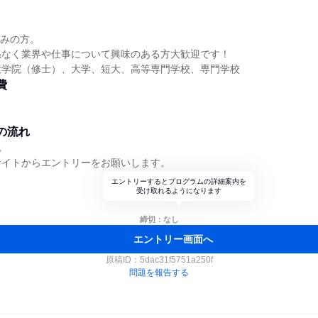
】
込みの方。
係なく業界や仕事について興味のある方大歓迎です！
大学院（修士）、大学、短大、高等専門学校、専門学校
費
。
の流れ
れ
サイトからエントリーをお願いします。
エントリーするとプログラムの詳細案内を
受け取れるようになります
締切：なし
エントリー画面へ
原稿ID：
5dac31f5751a250f
問題を報告する