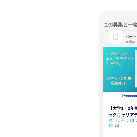
この募集と一
パナソ
半導体
【大学1・2年
ックキャリア
ム
オンライン
1日