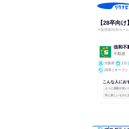
【28卒向
大阪開催/信和ホー
信和不
不動産
大阪府
1日
28卒 | オー
こんな人にお
人々に感動や笑い
常に新しいものに