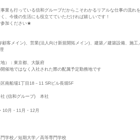
産事業も行っている信和グループだからこそわかるリアルな仕事の流れ
なく、今後の生活にも役立てていただければ嬉しいです！
ご参加ください★
存顧客メイン)、営業(法人向け新規開拓メイン)、建築／建築設備、施工
理
定地）：東京都、大阪府
の開催地ではなく入社された際の配属予定勤務地です
南船場1丁目18－11 SRビル長堀5F
社 (信和グループ) 本社
・10月・11月・12月
】
専門学校／短期大学／高等専門学校