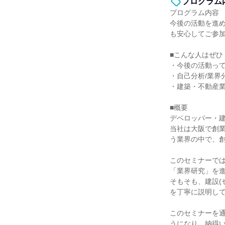
プログラム
プログラム内容
今後の活動を進
も安心してご参
■こんな人はぜひ
・今後の活動っ
・自己分析/業界
・建築・不動産
■概要
デベロッパー・建
当社は大阪で創業
う業界の中で、創
このセミナーで
「業界研究」を
そもそも、建設(
を丁寧に説明し
このセミナーを
うになり、納得