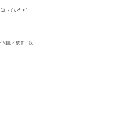
を知っていただ
／測量／積算／設