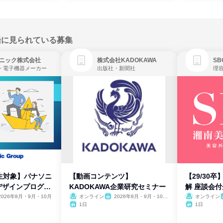
緒に見られている募集
ニック株式会社
株式会社KADOKAWA
・電子機器メーカー
出版社・新聞社
生対象】パナソニ
【動画コンテンツ】
【29/30
デザインプログラ
KADOKAWA企業研究セミナー
解 座談会
2026年8月・9月・10月
オンライン
2026年8月・9月・10
オンライン
月・11月・12月
1日
1日