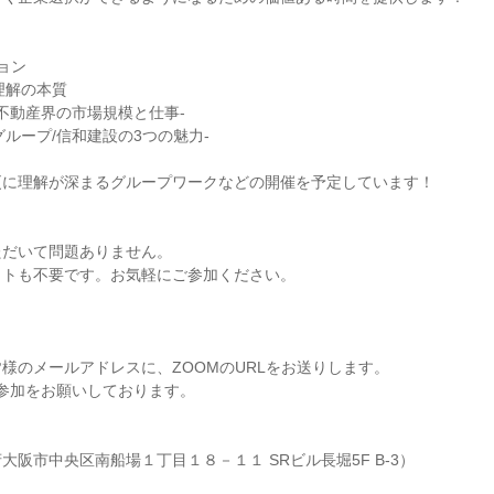
ョン
理解の本質
/不動産界の市場規模と仕事-
グループ/信和建設の3つの魅力-
更に理解が深まるグループワークなどの開催を予定しています！
ただいて問題ありません。
ットも不要です。お気軽にご参加ください。
）
様のメールアドレスに、ZOOMのURLをお送りします。
参加をお願いしております。
大阪市中央区南船場１丁目１８－１１ SRビル長堀5F B-3）
し