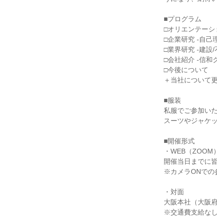
■プログラム
□オリエンテーシ
□企業研究 -自己
□業界研究 -建設
□会社紹介 -信和
□今後について
＋当社について
■服装
私服でご参加い
スーツやジャケ
■開催形式
・WEB（ZOOM
開催当日までに皆
※カメラONでの
・対面
大阪本社（大阪府
※交通費支給な