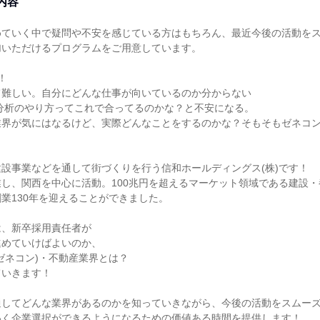
内容
めていく中で疑問や不安を感じている方はもちろん、最近今後の活動を
加いただけるプログラムをご用意しています。
！
て難しい。自分にどんな仕事が向いているのか分からない
分析のやり方ってこれで合ってるのかな？と不安になる。
業界が気にはなるけど、実際どんなことをするのかな？そもそもゼネコ
設事業などを通して街づくりを行う信和ホールディングス(株)です！
し、関西を中心に活動。100兆円を超えるマーケット領域である建設
業130年を迎えることができました。
は、新卒採用責任者が
進めていけばよいのか、
ゼネコン)・不動産業界とは？
ていきます！
通してどんな業界があるのかを知っていきながら、今後の活動をスムー
いく企業選択ができるようになるための価値ある時間を提供します！