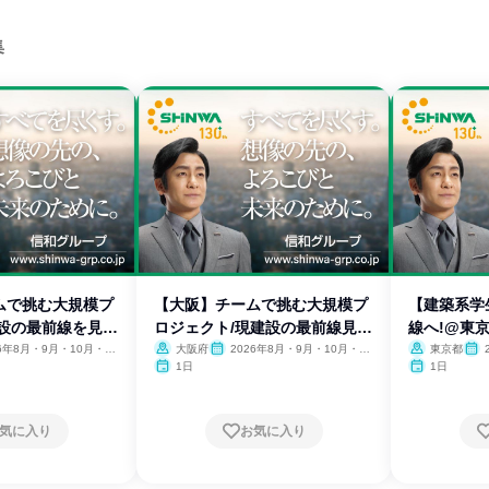
集
ムで挑む大規模プ
【大阪】チームで挑む大規模プ
【建築系学
建設の最前線を見
ロジェクト/現建設の最前線見
線へ!@東
学!
26年8月・9月・10月・11
大阪府
2026年8月・9月・10月・11
東京都
月・12月
月・
1日
1日
気に入り
お気に入り