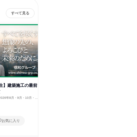
すべて見る
生】建築施工の最前
【※締切済み※】 海外インター
【28卒
京
ン/カンボジア
理の現場
2026年8月・9月・10月・11
大阪府
2025年9月
東京都
12月
5日～10日
1日
お気に入り
お気に入り