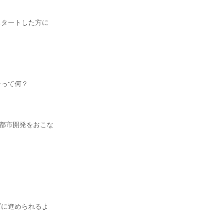
スタートした方に
ンって何？
・都市開発をおこな
ズに進められるよ