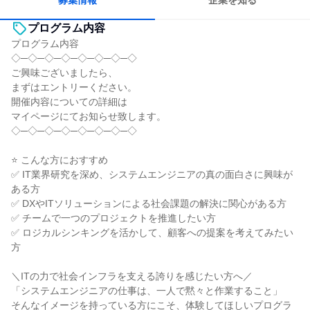
募集情報
企業を知る
プログラム内容
プログラム内容
◇─◇─◇─◇─◇─◇─◇─◇
ご興味ございましたら、
まずはエントリーください。
開催内容についての詳細は
マイページにてお知らせ致します。
◇─◇─◇─◇─◇─◇─◇─◇
⭐ こんな方におすすめ
✅ IT業界研究を深め、システムエンジニアの真の面白さに興味が
ある方
✅ DXやITソリューションによる社会課題の解決に関心がある方
✅ チームで一つのプロジェクトを推進したい方
✅ ロジカルシンキングを活かして、顧客への提案を考えてみたい
方
＼ITの力で社会インフラを支える誇りを感じたい方へ／
「システムエンジニアの仕事は、一人で黙々と作業すること」
そんなイメージを持っている方にこそ、体験してほしいプログラ