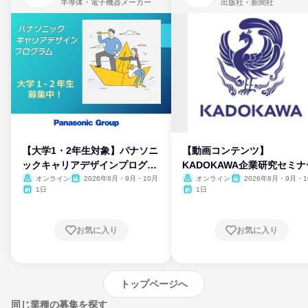
半導体・電子機器メーカー
出版社・新聞社
【大学1・2年生対象】パナソニ
【動画コンテンツ】
ックキャリアデザインプログラ
KADOKAWA企業研究セミナ
ム
オンライン
2026年8月・9月・10月
オンライン
2026年8月・9月・1
月・11月・12月
1日
1日
お気に入り
お気に入り
トップページへ
同じ業種の募集を探す