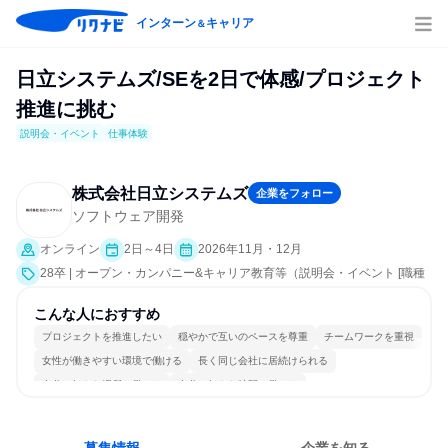
インターン
キャリア
＆
日立システムズ/SEを2日で体感/プロジェクト
推進に挑む
説明会・イベント
仕事体験
株式会社日立システムズ
企業をフォロー
ソフトウェア開発
オンライン
2日～4日
2026年11月・12月
28卒 | オープン・カンパニー&キャリア教育等（説明会・イベント [職種
研究、課題解決プログラム、社員交流会、会社説明会、業界研究]、仕事
体験）
こんな人におすすめ
プロジェクトを推進したい
穏やかで互いのペースを尊重
チームワークを重視
女性が働きやすい環境で働ける
長く同じ会社に居続けられる
自分の好きな場所で働ける
自分の好きな時間で働ける
多様な職種の人と関われる
若手が裁量を持てる環境
人とたくさん会話する