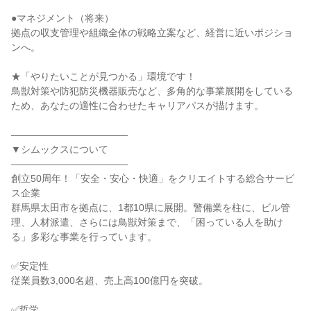
●マネジメント（将来）
拠点の収支管理や組織全体の戦略立案など、経営に近いポジショ
ンへ。
★「やりたいことが見つかる」環境です！
鳥獣対策や防犯防災機器販売など、多角的な事業展開をしている
ため、あなたの適性に合わせたキャリアパスが描けます。
――――――――――――
▼シムックスについて
――――――――――――
創立50周年！「安全・安心・快適」をクリエイトする総合サービ
ス企業
群馬県太田市を拠点に、1都10県に展開。警備業を柱に、ビル管
理、人材派遣、さらには鳥獣対策まで、「困っている人を助け
る」多彩な事業を行っています。
✅安定性
従業員数3,000名超、売上高100億円を突破。
✅哲学