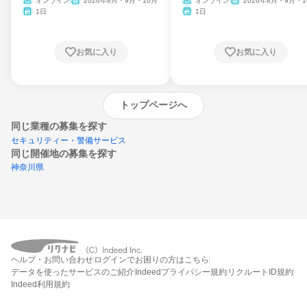
ム
オンライン
2026年8月・9月・10月
オンライン
2026年8月・9月・1
月・11月・12月
1日
1日
お気に入り
お気に入り
トップページへ
同じ業種の募集を探す
セキュリティー・警備サービス
同じ開催地の募集を探す
神奈川県
エントリーするとプログラムの詳細案内を
ヘルプ・お問い合わせ
ログインでお困りの方はこちら
受け取れるようになります
データを使ったサービスのご紹介
Indeedプライバシー規約
リクルートID規約
Indeed利用規約
締切：2027年3月31日
エントリー画面へ