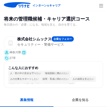
インターン
キャリア
＆
将来の管理職候補・キャリア選択コース
毎日誰かの「必要」になる。地域を支え、自分を育てる。
株式会社シムックス
企業をフォロー
セキュリティー・警備サービス
神奈川県
27卒
こんな人におすすめ
人・世の中の安全を守りたい
地域貢献に携わりたい
人の仕事をサポートしたい
採用・育成に関わりたい
人の成長を支えたい
情熱を持って仕事に取り組む
コミュニケーションが活発
冷静に仕事に取り組む
チームワークを重視
長く同じ会社に居続けられる
募集情報
企業を知る