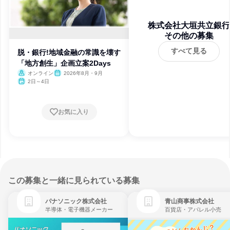
株式会社大垣共立銀行
その他の募集
すべて見る
脱・銀行!地域金融の常識を壊す
「地方創生」企画立案2Days
オンライン
2026年8月・9月
2日～4日
お気に入り
この募集と一緒に見られている募集
パナソニック株式会社
青山商事株式会社
半導体・電子機器メーカー
百貨店・アパレル小売