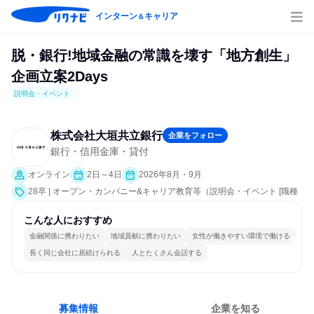
インターン
キャリア
＆
脱・銀行!地域金融の常識を壊す「地方創生」
企画立案2Days
説明会・イベント
株式会社大垣共立銀行
企業をフォロー
銀行・信用金庫・貸付
オンライン
2日～4日
2026年8月・9月
28卒 | オープン・カンパニー&キャリア教育等（説明会・イベント [職種
研究]）
こんな人におすすめ
金融関係に携わりたい
地域貢献に携わりたい
女性が働きやすい環境で働ける
長く同じ会社に居続けられる
人とたくさん会話する
募集情報
企業を知る