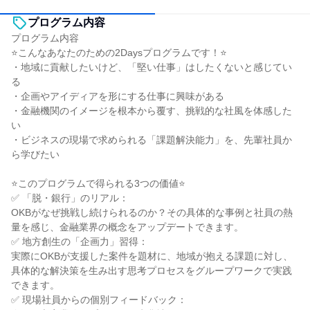
プログラム内容
プログラム内容
⭐こんなあなたのための2Daysプログラムです！⭐
・地域に貢献したいけど、「堅い仕事」はしたくないと感じてい
る
・企画やアイディアを形にする仕事に興味がある
・金融機関のイメージを根本から覆す、挑戦的な社風を体感した
い
・ビジネスの現場で求められる「課題解決能力」を、先輩社員か
ら学びたい
⭐このプログラムで得られる3つの価値⭐
✅ 「脱・銀行」のリアル：
OKBがなぜ挑戦し続けられるのか？その具体的な事例と社員の熱
量を感じ、金融業界の概念をアップデートできます。
✅ 地方創生の「企画力」習得：
実際にOKBが支援した案件を題材に、地域が抱える課題に対し、
具体的な解決策を生み出す思考プロセスをグループワークで実践
できます。
✅ 現場社員からの個別フィードバック：