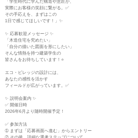
「学生時代に学んだ構造や意匠が、
実際にお客様の笑顔に繋がる。✅
その手応えを、まずはこの
1日で感じてほしいです！」✨
✨ 応募歓迎メッセージ ✨
「木造住宅を究めたい」
「自分の描いた図面を形にしたい」
そんな情熱を持つ建築学生の
皆さんをお待ちしています！⭐
エコ・ビレッジの設計には、
あなたの感性を活かす
フィールドが広がっています。✅
✨ 説明会案内 ✨
✅ 開催日時
2026年6月より随時開催予定！
✅ 参加方法
➀ まずは「応募画面へ進む」からエントリー
➁ その後、詳細な選考ステップについて