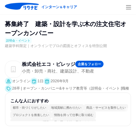
インターン
キャリア
＆
募集終了 建築・設計を学ぶ木の注文住宅オ
ープンカンパニー
説明会・イベント
建築学科限定｜オンラインでプロの図面とオフィスを特別公開
株式会社エコ・ビレッジ
企業をフォロー
小売・卸売・商社、建築設計、不動産
オンライン
1日
2026年9月
28卒 | オープン・カンパニー&キャリア教育等（説明会・イベント [職種
研究、社員交流会、会社説明会、業界研究]）
こんな人におすすめ
都市・街づくりがしたい
地域貢献に携わりたい
商品・サービスを製作したい
プロジェクトを推進したい
情熱を持って仕事に取り組む
コミュニケーションが活発
長く同じ会社に居続けられる
一つの専門分野を極める
若手が裁量を持てる環境