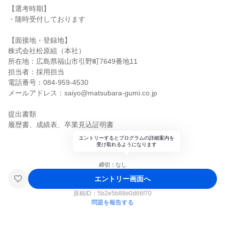
【選考時期】
・随時受付しております
【面接地・登録地】
株式会社松原組（本社）
所在地：広島県福山市引野町7649番地11
担当者：採用担当
電話番号：084-959-4530
メールアドレス：saiyo@matsubara-gumi.co.jp
提出書類
履歴書、成績表、卒業見込証明書
エントリーするとプログラムの詳細案内を
受け取れるようになります
締切：なし
エントリー画面へ
原稿ID：
5b2e5b88e0d66f70
問題を報告する