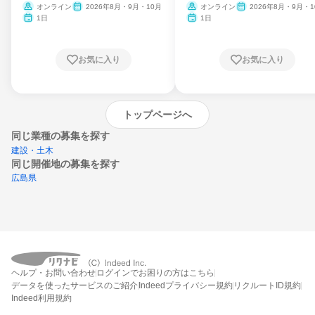
ム
オンライン
2026年8月・9月・10月
オンライン
2026年8月・9月・1
月・11月・12月
1日
1日
お気に入り
お気に入り
トップページへ
同じ業種の募集を探す
建設・土木
同じ開催地の募集を探す
広島県
エントリーするとプログラムの詳細案内を
ヘルプ・お問い合わせ
ログインでお困りの方はこちら
受け取れるようになります
データを使ったサービスのご紹介
Indeedプライバシー規約
リクルートID規約
Indeed利用規約
締切：なし