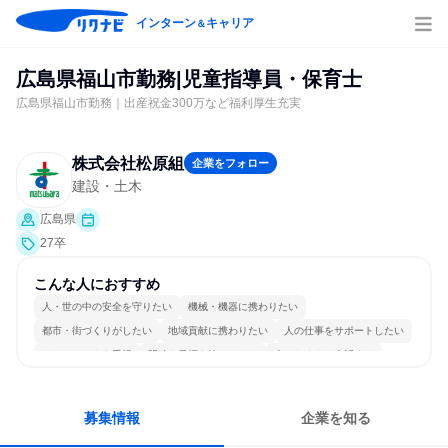
インターン
キャリア
＆
広島県福山市勤務|児童指導員・保育士
広島県福山市勤務｜出産祝金300万など福利厚生充実
株式会社松原組
企業をフォロー
建設・土木
広島県
27卒
こんな人におすすめ
人・世の中の安全を守りたい
機械・機器に携わりたい
都市・街づくりがしたい
地域貢献に携わりたい
人の仕事をサポートしたい
チームワークを重視
明確な目標を追いかける
人とたくさん会話する
募集情報
企業を知る