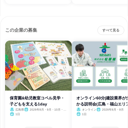
この企業の募集
すべて見る
保育園&幼児教室コペル見学・
オンライン60分|建設業界が
子どもを支える1day
かる説明会(広島・福山エリア
広島県
2026年8月・9月・10月・11
オンライン
2026年8月・9月
月・12月、2027年1月・2月
1日
1日