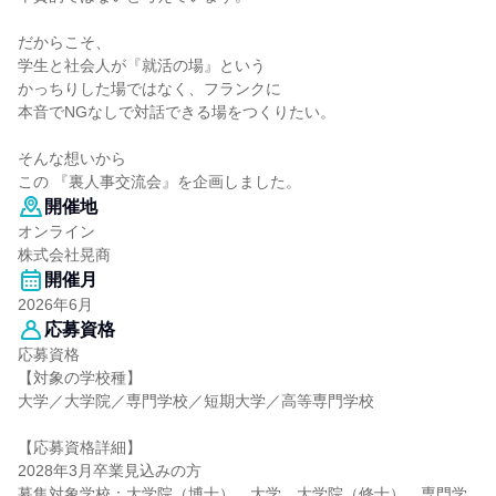
だからこそ、
学生と社会人が『就活の場』という
かっちりした場ではなく、フランクに
本音でNGなしで対話できる場をつくりたい。
そんな想いから
この 『裏人事交流会』を企画しました。
開催地
オンライン
株式会社晃商
開催月
2026年6月
応募資格
応募資格
【対象の学校種】
大学／大学院／専門学校／短期大学／高等専門学校
【応募資格詳細】
2028年3月卒業見込みの方
募集対象学校：大学院（博士）、大学、大学院（修士）、専門学