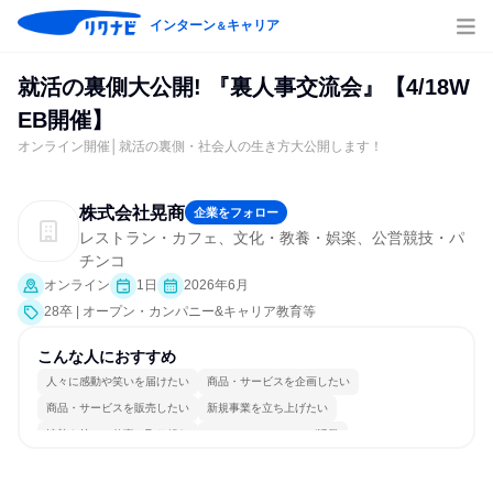
インターン
キャリア
＆
就活の裏側大公開! 『裏人事交流会』【4/18W
EB開催】
オンライン開催│就活の裏側・社会人の生き方大公開します！
株式会社晃商
企業をフォロー
レストラン・カフェ、文化・教養・娯楽、公営競技・パ
チンコ
オンライン
1日
2026年6月
28卒 | オープン・カンパニー&キャリア教育等
こんな人におすすめ
人々に感動や笑いを届けたい
商品・サービスを企画したい
商品・サービスを販売したい
新規事業を立ち上げたい
情熱を持って仕事に取り組む
コミュニケーションが活発
常に新しいものに挑戦
チームワークを重視
若手が裁量を持てる環境
人とたくさん会話する