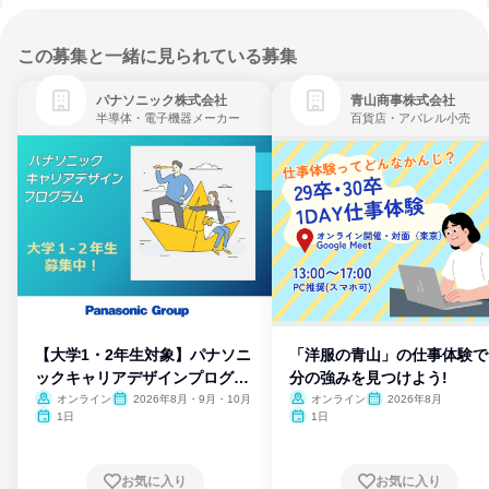
この募集と一緒に見られている募集
パナソニック株式会社
青山商事株式会社
半導体・電子機器メーカー
百貨店・アパレル小売
【大学1・2年生対象】パナソニ
「洋服の青山」の仕事体験で
ックキャリアデザインプログラ
分の強みを見つけよう!
ム
オンライン
2026年8月・9月・10月
オンライン
2026年8月
1日
1日
お気に入り
お気に入り