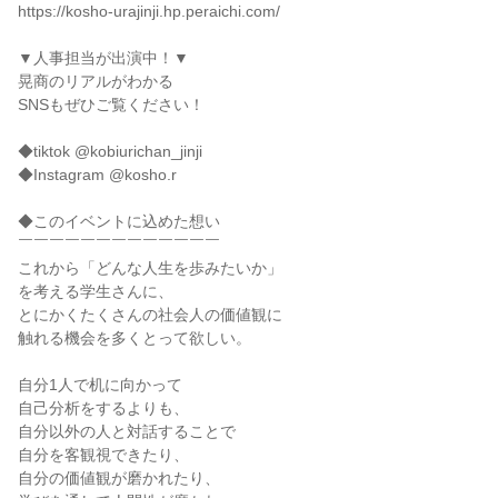
https://kosho-urajinji.hp.peraichi.com/
▼人事担当が出演中！▼
晃商のリアルがわかる
SNSもぜひご覧ください！
◆tiktok @kobiurichan_jinji
◆Instagram @kosho.r
◆このイベントに込めた想い
￣￣￣￣￣￣￣￣￣￣￣￣￣
これから「どんな人生を歩みたいか」
を考える学生さんに、
とにかくたくさんの社会人の価値観に
触れる機会を多くとって欲しい。
自分1人で机に向かって
自己分析をするよりも、
自分以外の人と対話することで
自分を客観視できたり、
自分の価値観が磨かれたり、