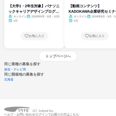
【大学1・2年生対象】パナソニ
【動画コンテンツ】
ックキャリアデザインプログラ
KADOKAWA企業研究セミナ
ム
オンライン
2026年8月・9月・10月
オンライン
2026年8月・9月・1
月・11月・12月
1日
1日
お気に入り
お気に入り
トップページへ
同じ業種の募集を探す
放送・テレビ局
同じ開催地の募集を探す
北海道
エントリーするとプログラムの詳細案内を
ヘルプ・お問い合わせ
ログインでお困りの方はこちら
受け取れるようになります