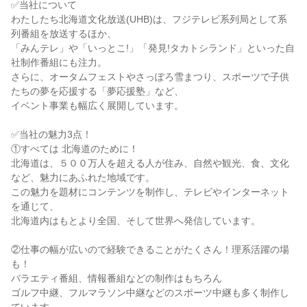
✅当社について
わたしたち北海道文化放送(UHB)は、フジテレビ系列局として系
列番組を放送するほか、
「みんテレ」や「いっとこ!」「発見!タカトシランド」といった自
社制作番組にも注力。
さらに、オータムフェストやさっぽろ雪まつり、スポーツで子供
たちの夢を応援する「夢応援塾」など、
イベント事業も幅広く展開しています。
✅当社の魅力3点！
①すべては 北海道のために！
北海道は、５００万人を超える人が住み、自然や観光、食、文化
など、魅力にあふれた地域です。
この魅力を題材にコンテンツを制作し、テレビやインターネット
を通じて、
北海道内はもとより全国、そして世界へ発信しています。
②仕事の幅が広いので経験できることがたくさん！理系活躍の場
も！
バラエティ番組、情報番組などの制作はもちろん
ゴルフ中継、フルマラソン中継などのスポーツ中継も多く制作し