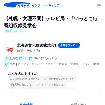
インターン
キャリア
＆
【札幌・文理不問】テレビ局・「いっとこ!」
番組収録見学会
説明会・イベント
北海道文化放送株式会社
企業をフォロー
放送・テレビ局
北海道
1日
2026年10月・11月
28卒 | オープン・カンパニー&キャリア教育等（説明会・イベント [職種
研究、職場見学会、会社説明会、業界研究]）
こんな人におすすめ
人々に感動や笑いを届けたい
人・世の中の安全を守りたい
地域貢献に携わりたい
プロジェクトを推進したい
情熱を持って仕事に取り組む
コミュニケーションが活発
常に新しいものに挑戦
チームワークを重視
若手が裁量を持てる環境
人とたくさん会話する