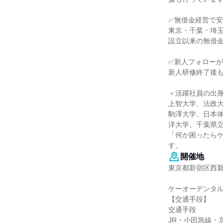
✅無借金経営で
東京・千葉・埼
設立以来の無借金
✅新人フォロー
新人研修終了後
＜活躍社員の出
上智大学、法政
駒澤大学、日本
洋大学、千葉県
「何か困ったら
す。
開催地
東京都新宿区西新宿
ケーオーデンタ
【交通手段】
交通手段
JR・小田急線・