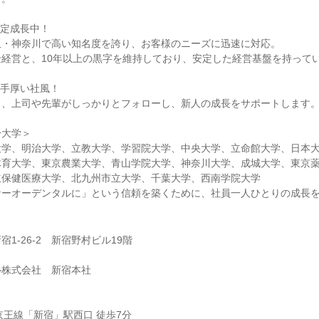
安定成長中！
玉・神奈川で高い知名度を誇り、お客様のニーズに迅速に対応。
経営と、10年以上の黒字を維持しており、安定した経営基盤を持って
が手厚い社風！
も、上司や先輩がしっかりとフォローし、新人の成長をサポートします
身大学＞
大学、明治大学、立教大学、学習院大学、中央大学、立命館大学、日本
体育大学、東京農業大学、青山学院大学、神奈川大学、成城大学、東京
立保健医療大学、北九州市立大学、千葉大学、西南学院大学
ケーオーデンタルに」という信頼を築くために、社員一人ひとりの成長
1-26-2 新宿野村ビル19階
ル株式会社 新宿本社
京王線「新宿」駅西口 徒歩7分