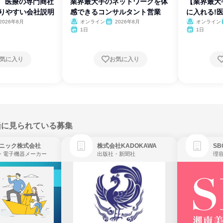
】 医療の専門商社
業界最大手のネットワークを体
【業界最大
かりやすい会社説明
感できるコンサルタント営業
に入れる!
2026年8月
オンライン
2026年8月
オンライン
1日
1日
気に入り
お気に入り
緒に見られている募集
ニック株式会社
株式会社KADOKAWA
・電子機器メーカー
出版社・新聞社