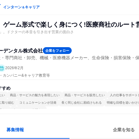
インターン
キャリア
＆
】ゲーム形式で楽しく身につく!医療商社のルート
」。ドクターの本音を引き出す営業の面白さ
ーデンタル株式会社
企業をフォロー
社・専門商社・卸売、機械・医療機器メーカー、生命保険・損害保険・
2026年2月
プン・カンパニー&キャリア教育等
すすめ
たい
商品・サービスの魅力を表現したい
商品・サービスを販売したい
人の仕事をサポート
に取り組む
コミュニケーションが活発
長く同じ会社に居続けられる
明確な目標を追いかけ
極める
人とたくさん会話する
募集情報
企業を知る