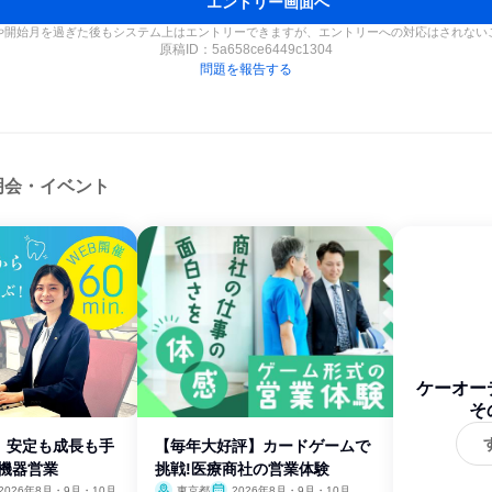
エントリー画面へ
や開始月を過ぎた後もシステム上はエントリーできますが、エントリーへの対応はされない
原稿ID：
5a658ce6449c1304
問題を報告する
明会・イベント
ケーオー
そ
】安定も成長も手
【毎年大好評】カードゲームで
療機器営業
挑戦!医療商社の営業体験
2026年8月・9月・10月
東京都
2026年8月・9月・10月