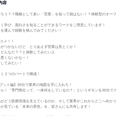
内容
だろう？？職種として多い「営業」を知って損はない！？体験型のオー
しく学び、面白さを知ることができるワークをご用意しています！
足を運んで経験を積んでみてください！
ススメ！！
像がつかないけど…とりあえず営業は見とくか！
てどんなだ？？と体験してみたい人
も悪くないかな～！
験してみたい！
きく２つのパートで構成！
インプット編】30分で業界の地図を手に入れろ！
ら！「専門商社って、一体何をしているの？」というギモンを30分で
品がどう医療現場を支えているのか、そして業界がこれからどこへ向か
ルが見ている「未来の景色」を、皆さんにも共有します！