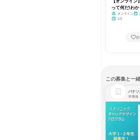
【オンライン
って何だ!わ
オンライン
1日
お
この募集と一
パナソ
半導体