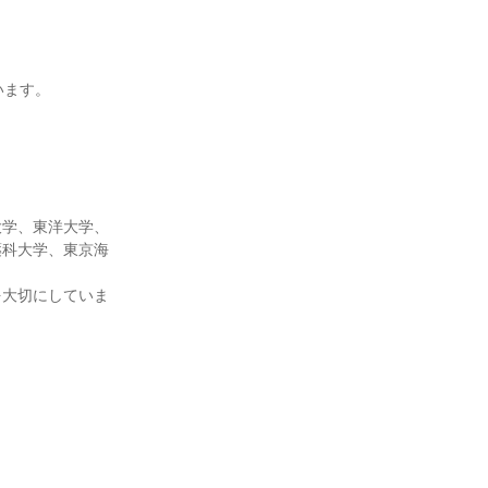
います。
。
大学、東洋大学、
薬科大学、東京海
を大切にしていま