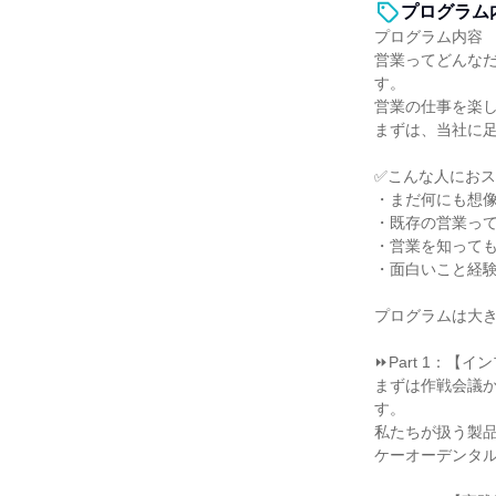
プログラム
プログラム内容
営業ってどんな
す。
営業の仕事を楽
まずは、当社に
✅こんな人にお
・まだ何にも想
・既存の営業っ
・営業を知って
・面白いこと経
プログラムは大
⏩Part 1：【
まずは作戦会議か
す。
私たちが扱う製
ケーオーデンタ