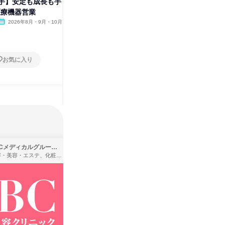
手】安定も成長も手
【毎年大好評】カードゲームで
【新宿本
医療機器営業
挑戦!医療商社の営業体験
く身につ
業
2026年8月・9月・10月
東京都
2026年8月・9月・10月
東京都
1日
1日
お気に入り
お気に入り
SBCメディカルグループ株式会社
株式会社バンダイ
理容・美容・エステ、化粧品・理美容用品小売、医療・病院
アパレル・繊維・スポーツメーカー、製造・メーカー、ゲーム制作・販売