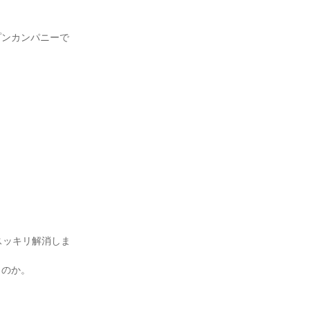
プンカンパニーで
スッキリ解消しま
うのか。