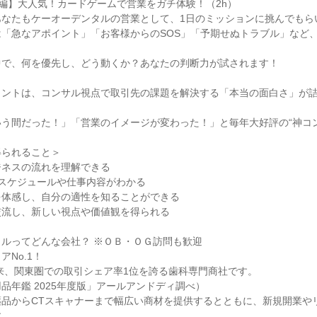
【実践編】大人気！カードゲームで営業をガチ体験！（2h）
あなたもケーオーデンタルの営業として、1日のミッションに挑んでもら
「急なアポイント」「お客様からのSOS」「予期せぬトラブル」など
中で、何を優先し、どう動くか？あなたの判断力が試されます！
イントは、コンサル視点で取引先の課題を解決する「本当の面白さ」が
う間だった！」「営業のイメージが変わった！」と毎年大好評の“神コ
得られること＞
ジネスの流れを理解できる
スケジュールや仕事内容がわかる
を体感し、自分の適性を知ることができる
交流し、新しい視点や価値観を得られる
ルってどんな会社？ ※ＯＢ・ＯＧ訪問も歓迎
アNo.1！
以来、関東圏での取引シェア率1位を誇る歯科専門商社です。
品年鑑 2025年度版」アールアンドディ調べ）
薬品からCTスキャナーまで幅広い商材を提供するとともに、新規開業や
す。