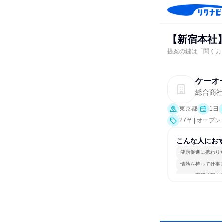
【新宿本社
提案の鍵は「聞く力
ケーオ
総合商
東京都
1日
27卒 | オー
こんな人にお
健康促進に携わり
情熱を持って仕事
一つの専門分野を