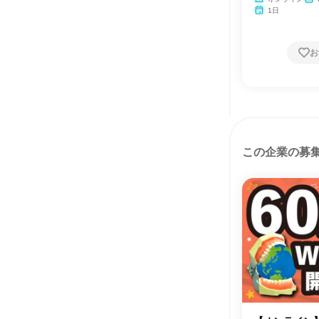
1日
お
この企業の募