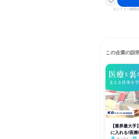
エントリー締切
この企業の説
【業界最大手
に入れる!医
オンライン