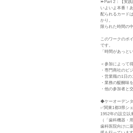
⏩Part 2：
いよいよ本番！
配られるカードは
かり。
限られた時間の
このワークのポ
です。
「時間があっとい
＜参加によって
・専門商社のビ
・営業職の1日の
・業務の醍醐味
・他の参加者と
◆ケーオーデンタ
✅関東1都3県シェ
1952年の設立
（「歯科機器・用
歯科医院向けに
援も行っていま