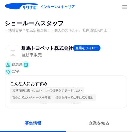
インターン
キャリア
＆
ショールームスタッフ
＜地域貢献＊地元定着企業！＞個人のスキルも、社内環境も向上！
群馬トヨペット株式会社
企業をフォロー
自動車販売
群馬県
27卒
こんな人におすすめ
地域貢献に携わりたい
人の仕事をサポートしたい
穏やかで互いのペースを尊重
情熱を持って仕事に取り組む
コミュニケーションが活発
チームワークを重視
女性が働きやすい環境で働ける
長く同じ会社に居続けられる
人とたくさん会話する
目標に追われず働ける
募集情報
企業を知る