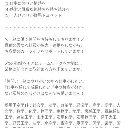
(3)仕事に誇りと情熱を
(4)感謝と謙虚な気持ちを持ち続ける
(5)一人ひとりが群馬トヨペット
－－－－－－－－－－－－－－－－－－－－
＼一緒に働く仲間をお待ちしております！／
職種の異なる社員が協力・連携をしながら、
お客様のカーライフをサポートしています！
5つの指針をもとにチームワークを大切にし
業務に前向きに取組める方を求めています。
｢仲間と一緒にやりがいのある仕事がしたい｣
｢仕事を通じて成長したい｣｢車や接客が好き｣
など応募のきっかけはなんでも構いません！
採用予定学科：社会学、法学、政治学、経済学、商学、語学、人
文学、数学、化学、物理学、生物学、地学、機械工学、電気通信
工学、建築工学、土木工学、応用化学、応用物理学、原子力工
学、経営工学、農学、水産学、畜産学、獣医学、医学、歯学、薬