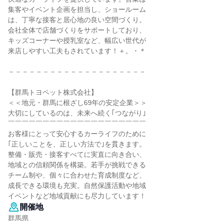
集客やイベント企画を担当し、ショールーム
は、丁寧な接客と居心地の良い空間づくり。
会社全体で店舗づくりをサポートしており、
キッズコーナーや授乳室など、幅広い世代が
来店しやすい工夫もされています！＋。・＊
－－－－－－－－－－－－－－－－－－－－
【群馬トヨペット株式会社】
＜＜地元・群馬に根ざし69年の安定企業＞＞
大切にしているのは、未来へ続く｢つながり｣
￣￣￣￣￣￣￣￣￣￣￣￣￣￣￣￣￣￣￣￣
お客様にとって安心するカーライフのために
｢正しいことを、正しい方法で｣を貫きます。
整備・販売・接客すべてに実直に向き合い、
地域との信頼関係を構築。若手が挑戦できる
チーム制や、個々に合わせた育成制度など、
成長できる環境も充実。自然保護活動や地域
イベントなど地域貢献にも尽力しています！
開催地
群馬県