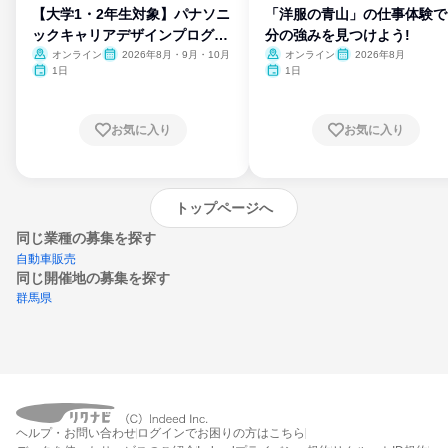
【大学1・2年生対象】パナソニ
「洋服の青山」の仕事体験で
ックキャリアデザインプログラ
分の強みを見つけよう!
ム
オンライン
2026年8月・9月・10月
オンライン
2026年8月
1日
1日
お気に入り
お気に入り
トップページへ
同じ業種の募集を探す
自動車販売
同じ開催地の募集を探す
群馬県
エントリーするとプログラムの詳細案内を
ヘルプ・お問い合わせ
ログインでお困りの方はこちら
受け取れるようになります