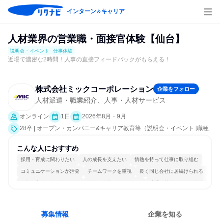
インターン
キャリア
＆
人材業界の営業職・面接官体験【仙台】
説明会・イベント
仕事体験
近場で濃密な2時間！人事の直接フィードバックがもらえる！
株式会社ミックコーポレーション
企業をフォロー
人材派遣・職業紹介、人事・人材サービス
オンライン
1日
2026年8月・9月
28卒 | オープン・カンパニー&キャリア教育等（説明会・イベント [職種
研究、職場見学会、社員交流会、就活サポート、会社説明会、業界研
究]、仕事体験）
こんな人におすすめ
採用・育成に関わりたい
人の成長を支えたい
情熱を持って仕事に取り組む
コミュニケーションが活発
チームワークを重視
長く同じ会社に居続けられる
多様な職種の人と関われる
明確な目標を追いかける
若手が裁量を持てる環境
人とたくさん会話する
募集情報
企業を知る