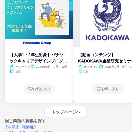
【大学1・2年生対象】パナソニ
【動画コンテンツ】
ックキャリアデザインプログラ
KADOKAWA企業研究セミナ
ム
オンライン
2026年8月・9月・10月
オンライン
2026年8月・9月・1
月・11月・12月
1日
1日
お気に入り
お気に入り
トップページへ
同じ業種の募集を探す
人材派遣・職業紹介