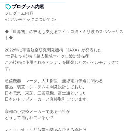
プログラム内容
プログラム内容
≪ アルモテックについて ≫
￣￣￣￣￣￣￣￣￣￣￣￣￣￣
◆「世界初」の技術も支えるマイクロ波・ミリ波のスペシャリス
ト◆
2022年に宇宙航空研究開発機構（JAXA）が発表した
“世界初”の技術「超広帯域マイクロ波計測技術」
この技術に使用されるアンテナを開発したのがアルモテックで
す。
通信機器、レーダ、人工衛星、無線電力伝送に関わる
部品・装置・システムを開発設計しており、
日本電気、東芝、三菱電機、富士通といった
日本のトップメーカーと直接取引しています。
京都の小規模メーカーである当社が
どうして選ばれているか？
マイクロ波・ミリ波帯の製品を扱える会社は