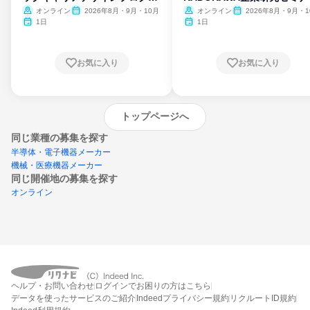
ム
オンライン
2026年8月・9月・10月
オンライン
2026年8月・9月・1
月・11月・12月
1日
1日
お気に入り
お気に入り
トップページへ
同じ業種の募集を探す
半導体・電子機器メーカー
機械・医療機器メーカー
同じ開催地の募集を探す
オンライン
エントリーするとプログラムの詳細案内を
ヘルプ・お問い合わせ
ログインでお困りの方はこちら
受け取れるようになります
データを使ったサービスのご紹介
Indeedプライバシー規約
リクルートID規約