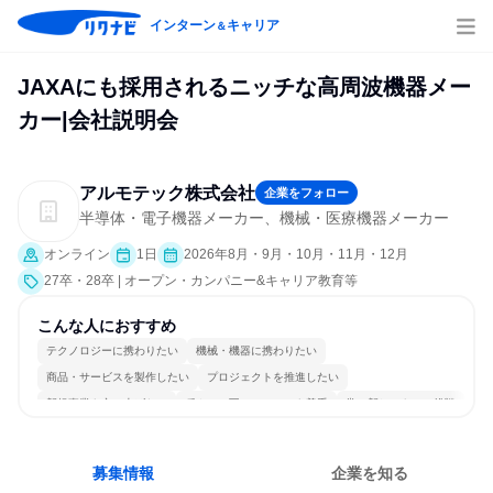
インターン
キャリア
＆
JAXAにも採用されるニッチな高周波機器メー
カー|会社説明会
アルモテック株式会社
企業をフォロー
半導体・電子機器メーカー、機械・医療機器メーカー
オンライン
1日
2026年8月・9月・10月・11月・12月
27卒・28卒 | オープン・カンパニー&キャリア教育等
こんな人におすすめ
テクノロジーに携わりたい
機械・機器に携わりたい
商品・サービスを製作したい
プロジェクトを推進したい
新規事業を立ち上げたい
穏やかで互いのペースを尊重
常に新しいものに挑戦
個人の能力を重視
明確な目標を追いかける
一つの専門分野を極める
募集情報
企業を知る