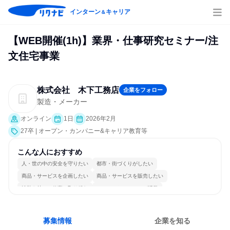
インターン
キャリア
＆
【WEB開催(1h)】業界・仕事研究セミナー/注
文住宅事業
株式会社 木下工務店
企業をフォロー
製造・メーカー
オンライン
1日
2026年2月
27卒 | オープン・カンパニー&キャリア教育等
こんな人におすすめ
人・世の中の安全を守りたい
都市・街づくりがしたい
商品・サービスを企画したい
商品・サービスを販売したい
情熱を持って仕事に取り組む
コミュニケーションが活発
常に新しいものに挑戦
チームワークを重視
一つの専門分野を極める
若手が裁量を持てる環境
募集情報
企業を知る