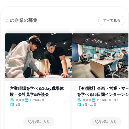
この企業の募集
すべて見る
営業現場を学べる1day職場体
【有償型】企画・営業・マ
験・会社見学&座談会
を学べる!5日間インターン
プ
佐賀県
2026年9月
佐賀県
2026年8月・9月
1日
5日～10日
お気に入り
お気に入り