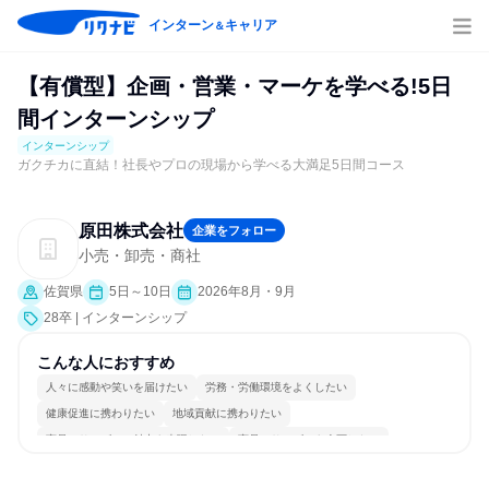
インターン
キャリア
＆
【有償型】企画・営業・マーケを学べる!5日
間インターンシップ
インターンシップ
ガクチカに直結！社長やプロの現場から学べる大満足5日間コース
原田株式会社
企業をフォロー
小売・卸売・商社
佐賀県
5日～10日
2026年8月・9月
28卒 | インターンシップ
こんな人におすすめ
人々に感動や笑いを届けたい
労務・労働環境をよくしたい
健康促進に携わりたい
地域貢献に携わりたい
商品・サービスの魅力を表現したい
商品・サービスを企画したい
商品・サービスを販売したい
女性が働きやすい環境で働ける