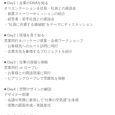
■ Day1｜企業のDNAを知る
オリエンテーション＆社長・社員との座談会
・創業ストーリーやミッションの紹介
・経営者・若手社員との座談会
・“社員に共通する価値観“をテーマにディスカッション
■ Day2｜現場を見て知る
営業同行＆パッケージ提案・企画ワークショップ
・お客様先へのルート訪問に同行
・企業文化を象徴するプロジェクトを紹介
■ Day3｜仕事の深掘り体験
営業同行 or ロープレ
・お客様との商談現場に同行
・ヒアリングロープレで雰囲気を体験
■ Day4｜空間デザインの解説
デザイナー部署
・会議や実務に参加して“仕事の空気感”を体感
・実際の図面作成～実践形式