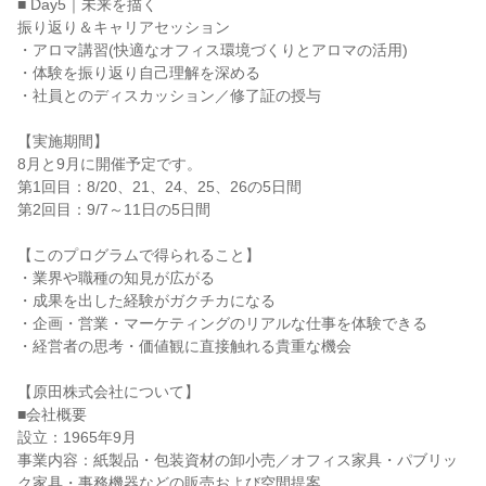
■ Day5｜未来を描く
振り返り＆キャリアセッション
・アロマ講習(快適なオフィス環境づくりとアロマの活用)
・体験を振り返り自己理解を深める
・社員とのディスカッション／修了証の授与
【実施期間】
8月と9月に開催予定です。
第1回目：8/20、21、24、25、26の5日間
第2回目：9/7～11日の5日間
【このプログラムで得られること】
・業界や職種の知見が広がる
・成果を出した経験がガクチカになる
・企画・営業・マーケティングのリアルな仕事を体験できる
・経営者の思考・価値観に直接触れる貴重な機会
【原田株式会社について】
■会社概要
設立：1965年9月
事業内容：紙製品・包装資材の卸小売／オフィス家具・パブリッ
ク家具・事務機器などの販売および空間提案