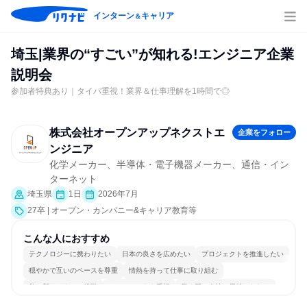
インターン
キャリア
＆
埼玉|業界の“すごい”が知れる!エンジニア企業
説明会
参加者特典あり｜タイパ重視！業界＆仕事理解を1時間で◎
株式会社オープンアップネクストエ
企業をフォロー
ンジニア
化学メーカー、半導体・電子機器メーカー、通信・イン
ターネット
埼玉県
1日
2026年7月
27卒 | オープン・カンパニー&キャリア教育等
こんな人におすすめ
テクノロジーに携わりたい
日本の良さを広めたい
プロジェクトを推進したい
穏やかで互いのペースを尊重
情熱を持って仕事に取り組む
常に新しいものに挑戦
チームワークを重視
長く同じ会社に居続けられる
多様な職種の人と関われる
若手が裁量を持てる環境