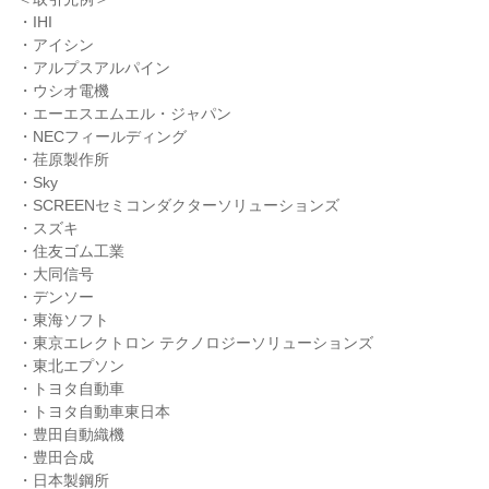
・IHI
・アイシン
・アルプスアルパイン
・ウシオ電機
・エーエスエムエル・ジャパン
・NECフィールディング
・荏原製作所
・Sky
・SCREENセミコンダクターソリューションズ
・スズキ
・住友ゴム工業
・大同信号
・デンソー
・東海ソフト
・東京エレクトロン テクノロジーソリューションズ
・東北エプソン
・トヨタ自動車
・トヨタ自動車東日本
・豊田自動織機
・豊田合成
・日本製鋼所