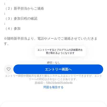
↓
（２）新卒担当からご連絡
↓
（３）参加日程の確認
↓
（４）参加
※随時新卒担当より、電話やメールでご連絡させていただきま
す。
エントリーするとプログラムの詳細案内を
受け取れるようになります
締切：なし
エントリー画面へ
エントリー締切や開始月を過ぎた後もシステム上はエントリーできますが、エント
リーへの対応はされないことがあります。
原稿ID：
58b316eb05cb0e4b
問題を報告する