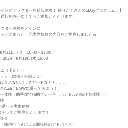
インストラクターを疑似体験！ 盛りだくさんの1Dayプログラム！】
は運転免許がなくてもご参加いただけます。
ラクター体験をメインに、
ッと詰まった、充実度抜群の内容をご用意しました🚗
月21日（金）10:00～17:00
026年8月19日(水)15:00
ラム（予定）＞
ション（総務人事部より）
段は入れないバックヤードなども……）
車Audi・BMWに乗ってみよう！）
ター体験（助手席で補助ブレーキ・ハンドルの操作を体験！）
体験
車の選べる実車体験
はコチラでご用意いたします！
座談会
ス（採用担当者による面接時のアドバイス）