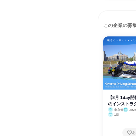
この企業の募
【8月 1da
のインストラ
東京都
202
1日
お