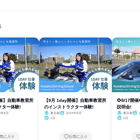
集
y開催】自動車教習所
【9月 1day開催】自動車教習所
🌻8/17
クター体験!
のインストラクター体験!
説明会!
5年8月
東京都
2025年9月
東京都
1日
1日
気に入り
お気に入り