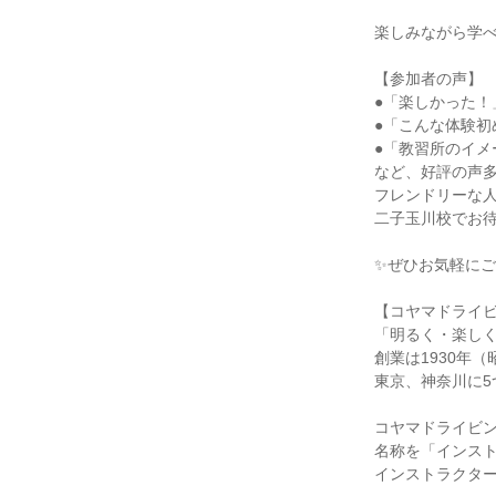
楽しみながら学
【参加者の声】
●「楽しかった！
●「こんな体験初
●「教習所のイメ
など、好評の声
フレンドリーな
二子玉川校でお待
✨ぜひお気軽にご
【コヤマドライ
「明るく・楽し
創業は1930年
東京、神奈川に5
コヤマドライビ
名称を「インス
インストラクタ