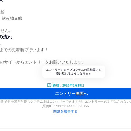
支給
・飲み物支給
ません。
の流れ
れ
名までの先着順で行います！
らのサイトからエントリーをお願いいたします。
エントリーするとプログラムの詳細案内を
受け取れるようになります
締切：2026年8月19日
エントリー画面へ
や開始月を過ぎた後もシステム上はエントリーできますが、エントリーへの対応はされない
原稿ID：
588567ae50351356
問題を報告する