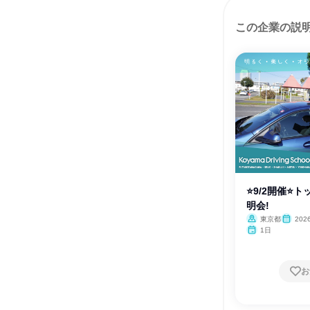
この企業の説
⭐9/2開催⭐
明会!
東京都
202
1日
お