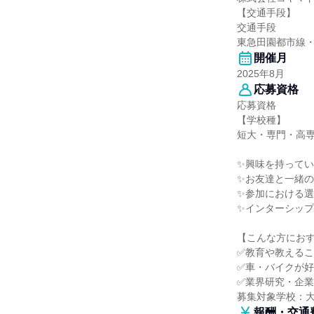
【交通手段】
交通手段
東急田園都市線
開催月
2025年8月
応募資格
応募資格
【学校種】
短大・専門・高
✨興味を持って
✨お友達と一緒
✨参加における
✨インターシッ
【こんな方にお
✅教育や教える
✅車・バイクが
✅業界研究・企
募集対象学校：
報酬・交通