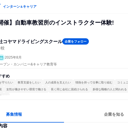
インターン
キャリア
＆
ay開催】自動車教習所のインストラクター体験!
社コヤマドライビングスクール
企業をフォロー
学校
2025年8月
| オープン・カンパニー&キャリア教育等
すすめ
を守りたい
教育支援をしたい
人の成長を支えたい
情熱を持って仕事に取り組む
コミュ
視
女性が働きやすい環境で働ける
長く同じ会社に居続けられる
多様な職種の人と関われる
極める
募集情報
企業を知る
内容