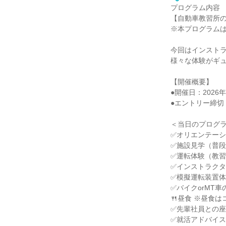
プログラム内容
【自動車教習所の
※本プログラム
今回はインスト
様々な体験がギュ
【開催概要】
●開催日：2026年8
●エントリー締切：2
＜当日のプログ
✅オリエンテー
✅施設見学（普
✅運転体験（教習
✅インストラク
✅模擬運転装置
✅バイクorMT
🍴昼食 ※昼食
✅先輩社員との
✅就活アドバイ