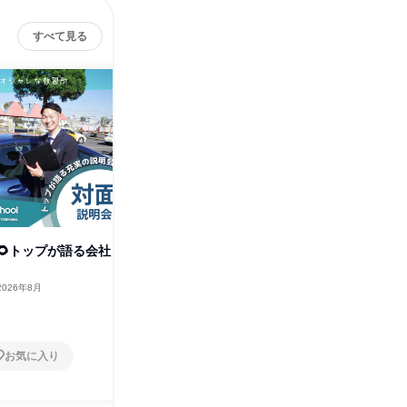
すべて見る
株式会社コヤマドライビン
その他の募集
グスクール
すべて見る
開催🌻トップが語る会社
2026年8月
お気に入り