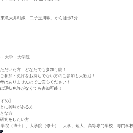
・東急大井町線「二子玉川駅」から徒歩7分
専・大学・大学院
いただいた方、どなたでも参加可能！
のご参加・免許をお持ちでない方のご参加も大歓迎！
選考はありませんのでご安心ください！
プは運転免許がなくても参加可能！
すすめ】
ことに興味がある方
好きな方
業研究をしたい方
大学院（博士）、大学院（修士）、大学、短大、高等専門学校、専門学
費