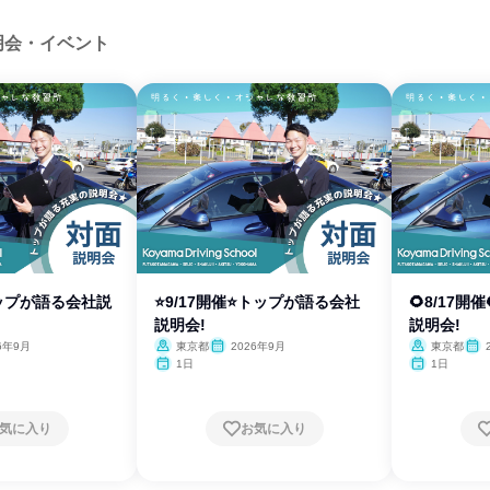
明会・イベント
トップが語る会社説
⭐9/17開催⭐トップが語る会社
🌻8/17
説明会!
説明会!
6年9月
東京都
2026年9月
東京都
1日
1日
気に入り
お気に入り