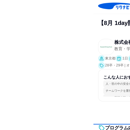
【8月 1d
株式会
教育・
東京都
1日
28卒・29卒 
こんな人にお
人・世の中の安全
チームワークを重
一つの専門分野を
プログラム