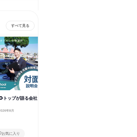
すべて見る
株式会社コヤマドライビン
その他の募集
グスクール
すべて見る
開催🌻トップが語る会社
2026年8月
お気に入り