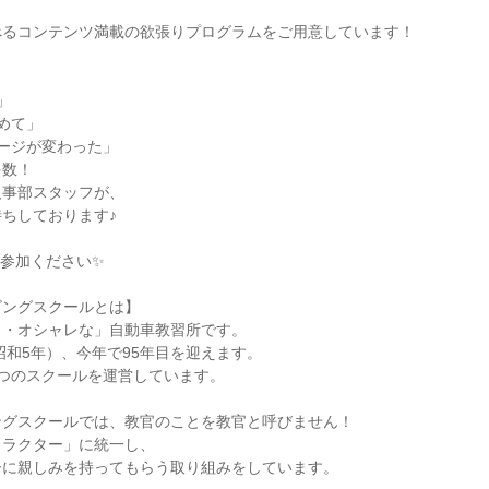
べるコンテンツ満載の欲張りプログラムをご用意しています！
」
めて」
ージが変わった」
多数！
人事部スタッフが、
ちしております♪
参加ください✨
ビングスクールとは】
く・オシャレな」自動車教習所です。
（昭和5年）、今年で95年目を迎えます。
つのスクールを運営しています。
ングスクールでは、教官のことを教官と呼びません！
トラクター」に統一し、
ーに親しみを持ってもらう取り組みをしています。