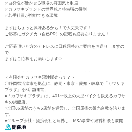
✅自発性が活かせる職場の雰囲気と制度
✅カワサキブランドの世界観と整備職の役割
✅若手社員が挑戦できる環境
まずはちょっと興味あるかも！で大丈夫です！
ご応募にガクチカ（自己PR）の記載も必要ありません！
ご応募頂いた方のアドレスに日程調整のご案内をお送りしますの
で、
まずはご応募をお願いします✩
・・・・・・・・・・・・・・・・・・・・・
＜有限会社カワサキ沼津販売って？＞
〇静岡県沼津市を拠点に、静岡・東京・愛知・岐阜で「カワサキ
プラザ」を5店舗運営。
●「カワサキプラザ」は、401cc以上の大型バイクも扱えるカワサ
キの旗艦店。
○全国86店舗のうち5店舗を運営し、全国屈指の販売台数を誇りま
す。
●グループ会社・提携会社と連携し、M&A事業や経営相談も展開。
開催地