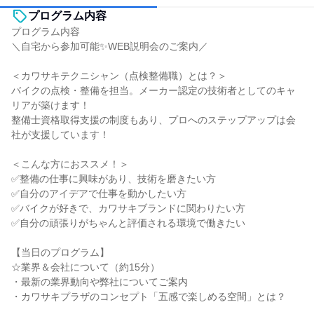
プログラム内容
プログラム内容
＼自宅から参加可能✨WEB説明会のご案内／
＜カワサキテクニシャン（点検整備職）とは？＞
バイクの点検・整備を担当。メーカー認定の技術者としてのキャ
リアが築けます！
整備士資格取得支援の制度もあり、プロへのステップアップは会
社が支援しています！
＜こんな方におススメ！＞
✅整備の仕事に興味があり、技術を磨きたい方
✅自分のアイデアで仕事を動かしたい方
✅バイクが好きで、カワサキブランドに関わりたい方
✅自分の頑張りがちゃんと評価される環境で働きたい
【当日のプログラム】
☆業界＆会社について（約15分）
・最新の業界動向や弊社についてご案内
・カワサキプラザのコンセプト「五感で楽しめる空間」とは？