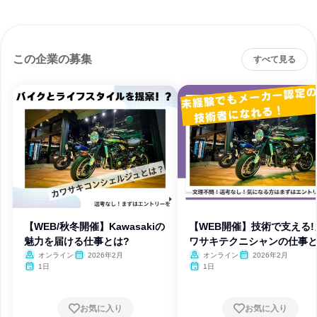
この企業の募集
すべて見る
【WEB/秋冬開催】Kawasakiの
【WEB開催】技術で支える!
魅力を届ける仕事とは?
ワサキテクニシャンの仕事
は?
オンライン
2026年2月
オンライン
2026年2月
1日
1日
お気に入り
お気に入り