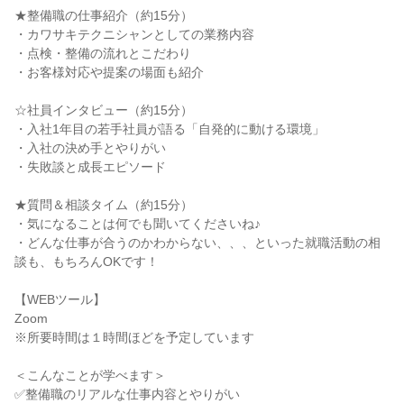
★整備職の仕事紹介（約15分）
・カワサキテクニシャンとしての業務内容
・点検・整備の流れとこだわり
・お客様対応や提案の場面も紹介
☆社員インタビュー（約15分）
・入社1年目の若手社員が語る「自発的に動ける環境」
・入社の決め手とやりがい
・失敗談と成長エピソード
★質問＆相談タイム（約15分）
・気になることは何でも聞いてくださいね♪
・どんな仕事が合うのかわからない、、、といった就職活動の相
談も、もちろんOKです！
【WEBツール】
Zoom
※所要時間は１時間ほどを予定しています
＜こんなことが学べます＞
✅整備職のリアルな仕事内容とやりがい