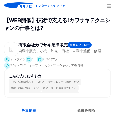
インターン
キャリア
＆
【WEB開催】技術で支える!カワサキテクニシ
ャンの仕事とは?
有限会社カワサキ沼津販売
企業をフォロー
自動車販売、小売・卸売・商社、自動車整備・修理
オンライン
1日
2026年2月
27卒・28卒 | オープン・カンパニー&キャリア教育等
こんな人におすすめ
労務・労働環境をよくしたい
テクノロジーに携わりたい
機械・機器に携わりたい
商品・サービスを販売したい
ルールや制度を作りたい
穏やかで互いのペースを尊重
コミュニケーションが活発
チームワークを重視
長く同じ会社に居続けられる
若手が裁量を持てる環境
募集情報
企業を知る