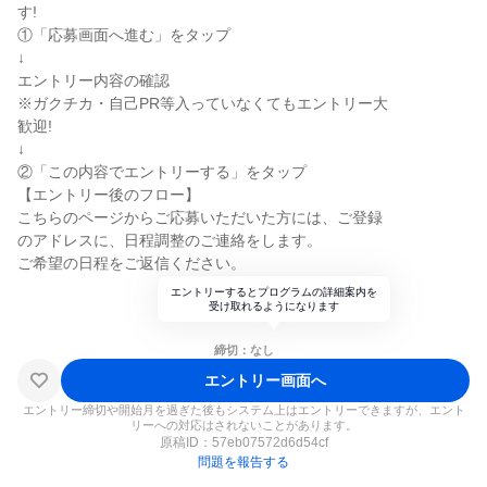
す!
①「応募画面へ進む」をタップ
↓
エントリー内容の確認
※ガクチカ・自己PR等入っていなくてもエントリー大
歓迎!
↓
②「この内容でエントリーする」をタップ
【エントリー後のフロー】
こちらのページからご応募いただいた方には、ご登録
のアドレスに、日程調整のご連絡をします。
ご希望の日程をご返信ください。
エントリーするとプログラムの詳細案内を
受け取れるようになります
締切：なし
エントリー画面へ
エントリー締切や開始月を過ぎた後もシステム上はエントリーできますが、エント
リーへの対応はされないことがあります。
原稿ID：
57eb07572d6d54cf
問題を報告する