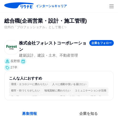
インターン
キャリア
＆
総合職(企画営業・設計・施工管理)
信州の「プロフェッショナル」として働く✨
株式会社フォレストコーポレーショ
企業をフォロー
ン
建築設計、建設・土木、不動産管理
長野県
27卒
こんな人におすすめ
環境・エコロジーに携わりたい
人々に感動や笑いを届けたい
都市・街づくりがしたい
地域貢献に携わりたい
コミュニケーションが活発
常に新しいものに挑戦
チームワークを重視
女性が働きやすい環境で働ける
多様な職種の人と関われる
人とたくさん会話する
募集情報
企業を知る