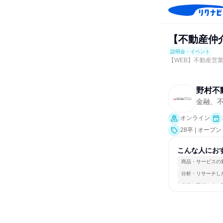
【不動産仲
説明会・イベント
【WEB】不動産営
野村不
金融、
オンライン
28卒 | オー
こんな人にお
商品・サービスの
分析・リサーチし
多様な職種の人と