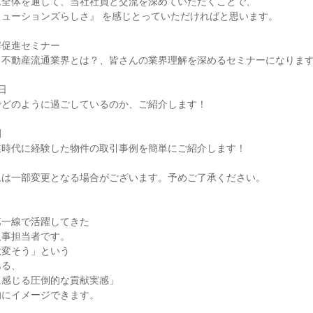
ム全体を通して、当社社員と交流を深めていただくことで、
ューションズらしさ』 を感じとっていただければと思います。
解促進セミナー
？不動産流通業界とは？、皆さんの業界理解を深めるセミナーになりま
日
でどのように過ごしているのか、ご紹介します！
例
業時代に経験した物件の取引事例を簡単にご紹介します！
ムは一部変更となる場合がございます。予めご了承ください。
第一線で活躍してきた
人事担当者です。
大変そう」という
ある、
に感じる圧倒的な貢献実感」
的にイメージできます。