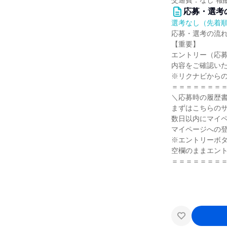
交通費：なし 報
応募・選考
選考なし（先着
応募・選考の流
【重要】
エントリー（応
内容をご確認い
※リクナビから
＝＝＝＝＝＝＝
＼応募時の履歴
まずはこちらの
数日以内にマイ
マイページへの
※エントリーボ
空欄のままエント
＝＝＝＝＝＝＝