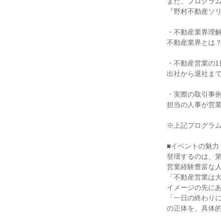
また、プログラ
『野村不動産ソリ
・不動産業界理
不動産業界とは
・不動産営業の1
出社から退社ま
・実際の取引事
担当の人事が営
※上記プログラ
■イベントの魅力
登壇するのは、
営業経験豊富な
「不動産営業は
イメージの先に
「一日の終わり
の正体を、具体