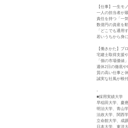
【仕事】一生モ
一人の担当者が
責任を持つ「一
数億円の資産を
「どこでも通用
若いうちから身
【働きかた】プ
宅建士取得支援
「個の市場価値
週休2日の徹底や
質の高い仕事と
誠実な社風が根
-
■採用実績大学
早稲田大学、慶
明治大学、青山
法政大学、関西
立命館大学、成
日本大学、東洋