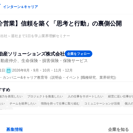
インターン
キャリア
＆
介営業】信頼を築く「思考と行動」の裏側公開
業出社～退社まで1日を学ぶ業界理解セミナー
動産ソリューションズ株式会社
企業をフォロー
不動産仲介、生命保険・損害保険・保険サービス
1日
2026年8月・9月・10月・11月・12月
プン・カンパニー&キャリア教育等（説明会・イベント [職種研究、業界研究]）
すすめ
魅力を表現したい
プロジェクトを推進したい
人の仕事をサポートしたい
経営に近い仕事が
たい
チームを統率したい
情熱を持って仕事に取り組む
コミュニケーションが活発
個人
関われる
募集情報
企業を知る