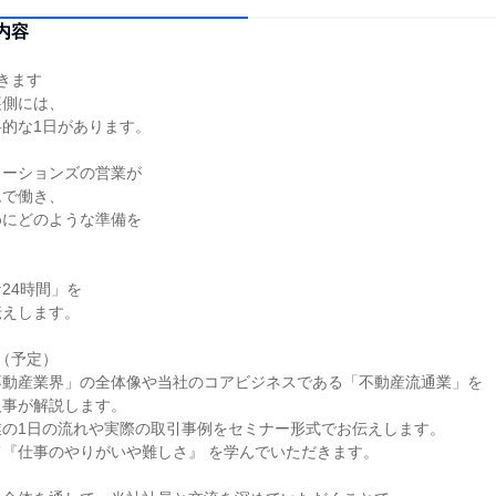
内容
きます
裏側には、
的な1日があります。
ューションズの営業が
ムで働き、
めにどのような準備を
。
24時間」を
伝えします。
（予定）
不動産業界」の全体像や当社のコアビジネスである「不動産流通業」を
人事が解説します。
業の1日の流れや実際の取引事例をセミナー形式でお伝えします。
『仕事のやりがいや難しさ』 を学んでいただきます。