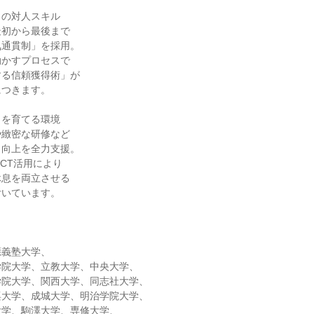
ノの対人スキル
最初から最後まで
気通貫制」を採用。
動かすプロセスで
する信頼獲得術」が
につきます。
ロを育てる環境
や緻密な研修など
」向上を全力支援。
ICT活用により
休息を両立させる
付いています。
應義塾大学、
学院大学、立教大学、中央大学、
学院大学、関西大学、同志社大学、
蹊大学、成城大学、明治学院大学、
大学、駒澤大学、専修大学、