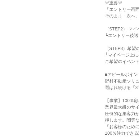
※重要※
「エントリー画
そのまま「次へ
（STEP2） マ
└エントリー後
（STEP3）希
└マイページ上
ご希望のイベント
■アピールポイン
野村不動産ソリ
選ばれ続ける「3
【事業】100％
業界最大級のサ
圧倒的な集客力
押します。闇雲
「お客様のため
100％注力でき