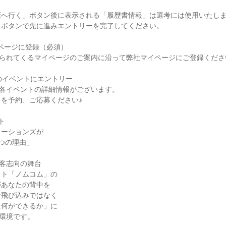
面へ行く」ボタン後に表示される「履歴書情報」は選考には使用いたし
」ボタンで先に進みエントリーを完了してください。
イページに登録（必須）
送られてくるマイページのご案内に沿って弊社マイページにご登録くださ
望のイベントにエントリー
に各イベントの詳細情報がございます。
を予約、ご応募ください♪
ト
ューションズが
つの理由」
顧客志向の舞台
イト「ノムコム」の
があなたの背中を
な飛び込みではなく
に何ができるか」に
る環境です。