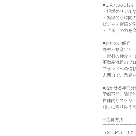
■こんな人におす
・現場のリアル
・効率的な時間
ビジネス習慣を
・「個」の力を
■会社のご紹介
野村不動産ソリ
「野村の仲介＋（
不動産流通のプ
ブランドへの信
人間力で、業界
■活かせる専門分
学部不問。論理
自律的なスケジ
相手に寄り添う
✅応募方法
￣￣￣￣￣￣￣
（STEP1） 