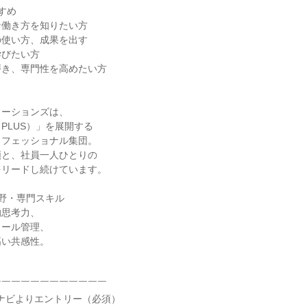
すめ
な働き方を知りたい方
の使い方、成果を出す
学びたい方
磨き、専門性を高めたい方
ューションズは、
PLUS）」を展開する
ロフェッショナル集団。
頼と、社員一人ひとりの
をリードし続けています。
野・専門スキル
的思考力、
ュール管理、
高い共感性。
￣￣￣￣￣￣￣￣￣￣￣￣
リクナビよりエントリー（必須）