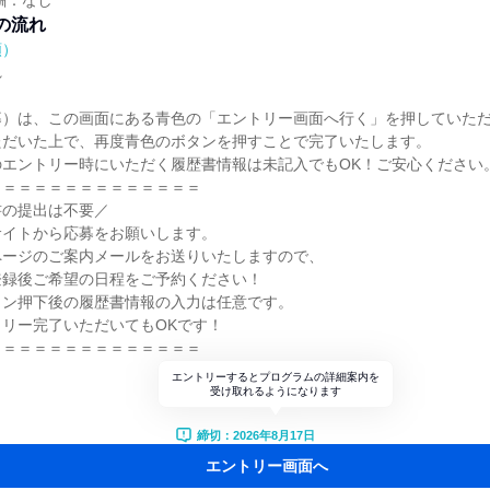
酬：なし
の流れ
順）
れ
募）は、この画面にある青色の「エントリー画面へ行く」を押していた
ただいた上で、再度青色のボタンを押すことで完了いたします。
のエントリー時にいただく履歴書情報は未記入でもOK！ご安心ください
＝＝＝＝＝＝＝＝＝＝＝＝＝＝
書の提出は不要／
サイトから応募をお願いします。
ページのご案内メールをお送りいたしますので、
登録後ご希望の日程をご予約ください！
タン押下後の履歴書情報の入力は任意です。
リー完了いただいてもOKです！
＝＝＝＝＝＝＝＝＝＝＝＝＝＝
エントリーするとプログラムの詳細案内を
受け取れるようになります
締切：2026年8月17日
エントリー画面へ