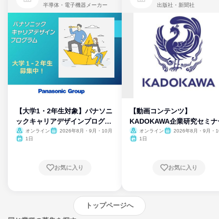
半導体・電子機器メーカー
出版社・新聞社
【大学1・2年生対象】パナソニ
【動画コンテンツ】
ックキャリアデザインプログラ
KADOKAWA企業研究セミナ
ム
オンライン
2026年8月・9月・10月
オンライン
2026年8月・9月・1
月・11月・12月
1日
1日
お気に入り
お気に入り
トップページへ