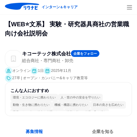
インターン
キャリア
＆
【WEB⭐文系】 実験・研究器具商社の営業職
向け会社説明会
キコーテック株式会社
企業をフォロー
総合商社・専門商社・卸売
オンライン
1日
2025年11月
27卒 | オープン・カンパニー&キャリア教育等
こんな人におすすめ
環境・エコロジーに携わりたい
人・世の中の安全を守りたい
動物・生き物に携わりたい
機械・機器に携わりたい
日本の良さを広めたい
商品・サービスの魅力を表現したい
情熱を持って仕事に取り組む
常に新しいものに挑戦
長く同じ会社に居続けられる
一つの専門分野を極める
募集情報
企業を知る