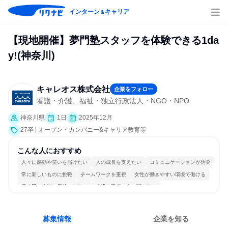
インターン
キャリア
＆
【現地開催】夢門塾スタッフを体験できる1da
y!(神奈川)
キャレオス株式会社
企業をフォロー
看護・介護、福祉・独立行政法人・NGO・NPO
神奈川県
1日
2025年12月
27卒 | オープン・カンパニー&キャリア教育等
こんな人におすすめ
人々に感動や笑いを届けたい
人の成長を支えたい
コミュニケーションが活発
常に新しいものに挑戦
チームワークを重視
女性が働きやすい環境で働ける
長く同じ会社に居続けられる
多様な職種の人と関われる
若手が裁量を持てる環境
人とたくさん会話する
募集情報
企業を知る