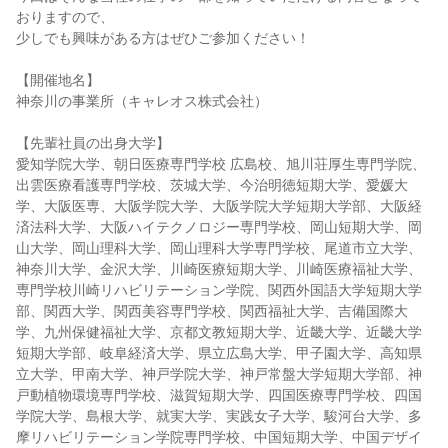
おりますので、
少しでも興味がある方はぜひご参加ください！
【開催地名】
神奈川の事業所（キャレオス株式会社）
【先輩社員の出身大学】
愛知学院大学、朝日医療専門学校 広島校、旭川荘厚生専門学院、
出雲医療看護専門学校、茨城大学、今治明徳短期大学、愛媛大
学、大阪医専、大阪学院大学、大阪学院大学短期大学部、大阪経
済法科大学、大阪ハイテクノロジー専門学校、岡山短期大学、岡
山大学、岡山理科大学、岡山理科大学専門学校、尾道市立大学、
神奈川大学、金沢大学、川崎医療短期大学、川崎医療福祉大学、
専門学校川崎リハビリテーション学院、関西外国語大学短期大学
部、関西大学、関西美容専門学校、関西福祉大学、吉備国際大
学、九州保健福祉大学、京都文教短期大学、近畿大学、近畿大学
短期大学部、岐阜経済大学、県立広島大学、甲子園大学、高知県
立大学、甲南大学、神戸学院大学、神戸常盤大学短期大学部、神
戸動植物環境専門学校、滋賀短期大学、四国医療専門学校、四国
学院大学、島根大学、就実大学、実践女子大学、駿河台大学、多
摩リハビリテーション学院専門学校、中国短期大学、中国デザイ