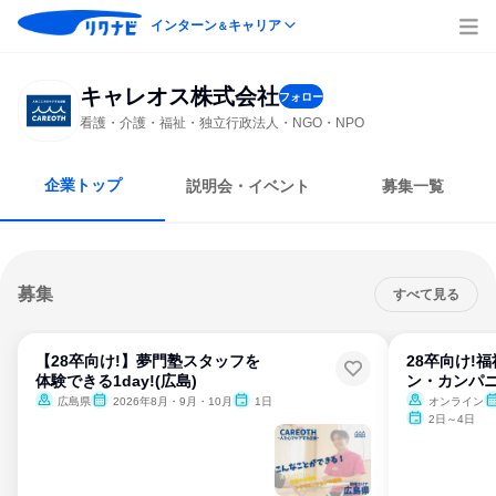
インターン
キャリア
＆
キャレオス株式会社
フォロー
看護・介護・福祉・独立行政法人・NGO・NPO
企業トップ
説明会・イベント
募集一覧
募集
すべて見る
【28卒向け!】夢門塾スタッフを
28卒向け!
体験できる1day!(広島)
ン・カンパニ
広島県
2026年8月・9月・10月
1日
オンライン
2日～4日