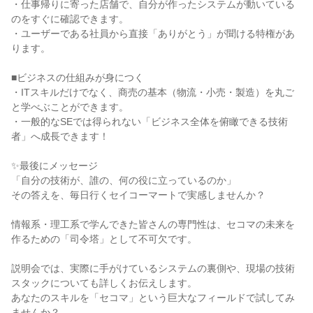
・仕事帰りに寄った店舗で、自分が作ったシステムが動いている
のをすぐに確認できます。
・ユーザーである社員から直接「ありがとう」が聞ける特権があ
ります。
■ビジネスの仕組みが身につく
・ITスキルだけでなく、商売の基本（物流・小売・製造）を丸ご
と学べぶことができます。
・一般的なSEでは得られない「ビジネス全体を俯瞰できる技術
者」へ成長できます！
✨最後にメッセージ
「自分の技術が、誰の、何の役に立っているのか」
その答えを、毎日行くセイコーマートで実感しませんか？
情報系・理工系で学んできた皆さんの専門性は、セコマの未来を
作るための「司令塔」として不可欠です。
説明会では、実際に手がけているシステムの裏側や、現場の技術
スタックについても詳しくお伝えします。
あなたのスキルを「セコマ」という巨大なフィールドで試してみ
ませんか？