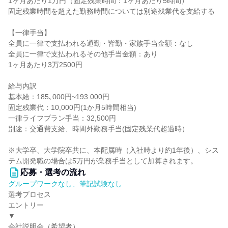
1ヶ月あたり1万円（固定残業時間：1ヶ月あたり5時間）
固定残業時間を超えた勤務時間については別途残業代を支給する
【一律手当】
全員に一律で支払われる通勤・皆勤・家族手当金額：なし
全員に一律で支払われるその他手当金額：あり
1ヶ月あたり3万2500円
給与内訳
基本給：185､000円~193.000円
固定残業代：10,000円(1か月5時間相当)
一律ライフプラン手当：32,500円
別途：交通費支給、時間外勤務手当(固定残業代超過時）
※大学卒、大学院卒共に、本配属時（入社時より約1年後）、シス
テム開発職の場合は5万円が業務手当として加算されます。
応募・選考の流れ
グループワークなし、筆記試験なし
選考プロセス
エントリー
▼
会社説明会（希望者）