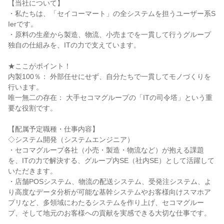
【当社について】
・私たちは、「セイコーマート」の全システムを担うユーザー系S
Ierです。
・原料の生産から製造、物流、小売までを一貫して行うグループ
独自の仕組みを、ITの力で支えています。
★ここがポイント！
内製100％： 外部任せにせず、自分たちで一貫してモノづくりを
行います。
唯一無二の存在： 大手セコマグループの「ITの司令塔」という重
要な役割です。
【配属予定職種・仕事内容】
◇システム開発（システムエンジニア）
・セコマグループ各社（小売・製造・物流など）が抱える課題
を、ITの力で解決する、グループ内SE（社内SE）として活躍して
いただきます。
・店舗POSシステム、物流の配送システム、受発注システム、よ
り高度なデータ分析が可能な基幹システムやお客様向けスマホア
プリなど、多領域にわたるシステムを作り上げ、セコマグルー
プ、そして地元のお客様への貢献を実感できる大切な仕事です。