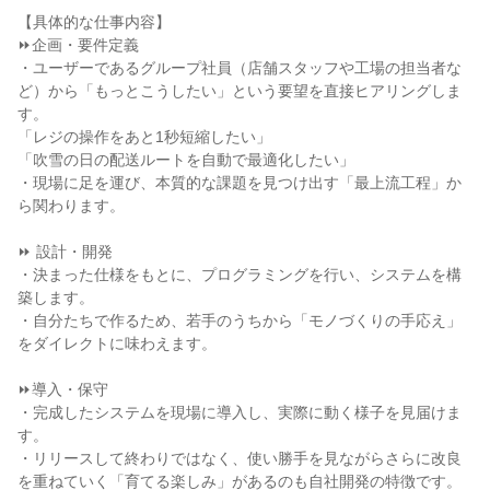
【具体的な仕事内容】
⏩企画・要件定義
・ユーザーであるグループ社員（店舗スタッフや工場の担当者な
ど）から「もっとこうしたい」という要望を直接ヒアリングしま
す。
「レジの操作をあと1秒短縮したい」
「吹雪の日の配送ルートを自動で最適化したい」
・現場に足を運び、本質的な課題を見つけ出す「最上流工程」か
ら関わります。
⏩ 設計・開発
・決まった仕様をもとに、プログラミングを行い、システムを構
築します。
・自分たちで作るため、若手のうちから「モノづくりの手応え」
をダイレクトに味わえます。
⏩導入・保守
・完成したシステムを現場に導入し、実際に動く様子を見届けま
す。
・リリースして終わりではなく、使い勝手を見ながらさらに改良
を重ねていく「育てる楽しみ」があるのも自社開発の特徴です。