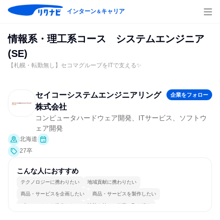
インターン
キャリア
＆
情報系・理工系コース システムエンジニア
(SE)
【札幌・転勤無し】セコマグループをITで支える✨
セイコーシステムエンジニアリング
企業をフォロー
株式会社
コンピュータハードウェア開発、ITサービス、ソフトウ
ェア開発
北海道
27卒
こんな人におすすめ
テクノロジーに携わりたい
地域貢献に携わりたい
商品・サービスを企画したい
商品・サービスを製作したい
プロジェクトを推進したい
情熱を持って仕事に取り組む
常に新しいものに挑戦
チームワークを重視
長く同じ会社に居続けられる